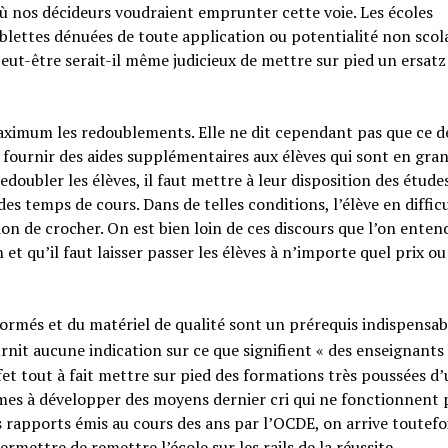
 où nos décideurs voudraient emprunter cette voie. Les écoles
ablettes dénuées de toute application ou potentialité non scola
eut-être serait-il même judicieux de mettre sur pied un ersatz 
aximum les redoublements. Elle ne dit cependant pas que ce d
de fournir des aides supplémentaires aux élèves qui sont en gra
 redoubler les élèves, il faut mettre à leur disposition des étude
es temps de cours. Dans de telles conditions, l’élève en difficu
tion de crocher. On est bien loin de ces discours que l’on enten
et qu’il faut laisser passer les élèves à n’importe quel prix ou
ormés et du matériel de qualité sont un prérequis indispensab
urnit aucune indication sur ce que signifient « des enseignants
fet tout à fait mettre sur pied des formations très poussées d
mes à développer des moyens dernier cri qui ne fonctionnent 
 rapports émis au cours des ans par l’OCDE, on arrive toutefo
rmettre de remettre l’école sur les rails de la réussite.