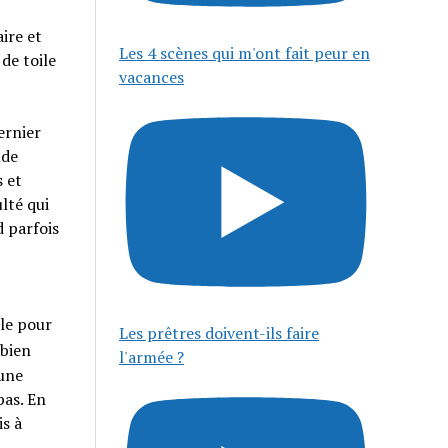
ire et
Les 4 scènes qui m'ont fait peur en
de toile
vacances
ernier
nde
s et
lté qui
d parfois
le pour
Les prêtres doivent-ils faire
 bien
l'armée ?
’une
pas. En
is à