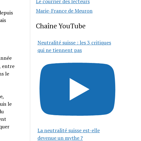
Le courrier des lecteurs
Marie-France de Meuron
depuis
ais
Chaîne YouTube
Neutralité suisse : les 3 critiques
qui ne tiennent pas
 année
, entre
ns le
e,
uis le
du
ent
squer
La neutralité suisse est-elle
devenue un mythe ?