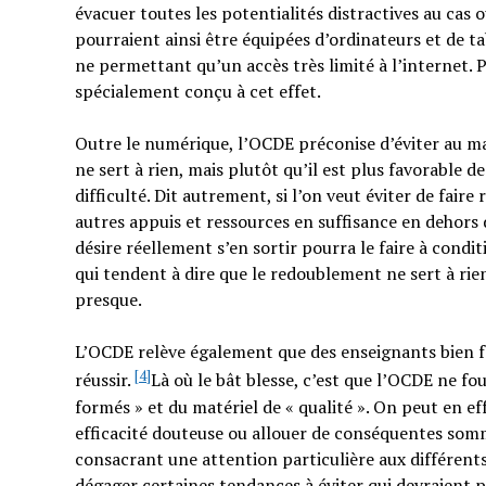
évacuer toutes les potentialités distractives au cas
pourraient ainsi être équipées d’ordinateurs et de t
ne permettant qu’un accès très limité à l’internet. P
spécialement conçu à cet effet.
Outre le numérique, l’OCDE préconise d’éviter au m
ne sert à rien, mais plutôt qu’il est plus favorable 
difficulté. Dit autrement, si l’on veut éviter de faire
autres appuis et ressources en suffisance en dehors d
désire réellement s’en sortir pourra le faire à condi
qui tendent à dire que le redoublement ne sert à rien 
presque.
L’OCDE relève également que des enseignants bien f
[4]
réussir.
Là où le bât blesse, c’est que l’OCDE ne fo
formés » et du matériel de « qualité ». On peut en ef
efficacité douteuse ou allouer de conséquentes som
consacrant une attention particulière aux différents
dégager certaines tendances à éviter qui devraient pe