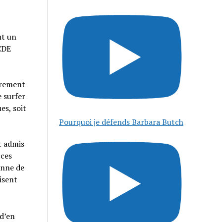
ut un
OCDE
ièrement
e surfer
es, soit
Pourquoi je défends Barbara Butch
t admis
 ces
enne de
isent
 d’en