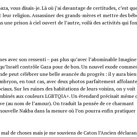
Gaza, vous disais-je. Là où j’ai davantage de certitudes, c’est que
soit leur religion. Assassiner des grands-mères et mettre des bé
 une prison à ciel ouvert de l’autre, voilà des activités qui fo
rmes avec son ressenti – pas plus qu’avec l’abominable Imagine
ble qu’Israël contrôle Gaza pour de bon. Un nouvel exode comm
de peut célébrer une belle avancée du progrès : il y aura bie
 embryon, en tout cas, avec deux photos parfaitement affolante
iaux. Sur les ruines des habitations de leurs voisins, on y voit
 combinés aux couleurs LGBTQIA+. Un étendard précisait même q
love (au nom de l’amour). On traduit la pensée de ce charmant
 nouvelle Nakba dans la mesure où l’on pourra enfin pratiquer
 pas mal de choses mais je me souviens de Caton l’Ancien déclaran