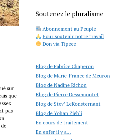
Soutenez le pluralisme
Abonnement au Peuple
Pour soutenir notre travail
Don via Tipeee
Blog de Fabrice Chaperon
Blog de Marie-France de Meuron
Blog de Nadine Richon
qué sur
Blog de Pierre Dessemontet
rais que
assez
Blog de Stev’ LeKonsternant
nt pas
Blog de Yohan Ziehli
on
En cours de traitement
 de
En enfer il y a…