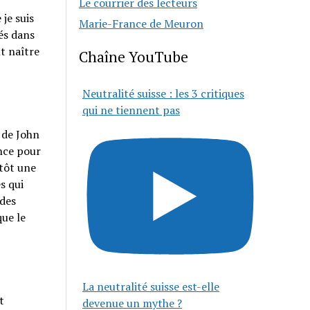
Le courrier des lecteurs
 je suis
Marie-France de Meuron
bés dans
nt naître
Chaîne YouTube
Neutralité suisse : les 3 critiques
qui ne tiennent pas
 de John
ence pour
ntôt une
s qui
 des
ue le
La neutralité suisse est-elle
t
devenue un mythe ?