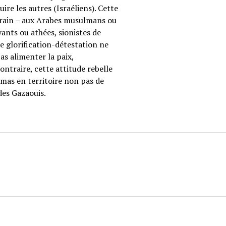
re les autres (Israéliens). Cette
errain – aux Arabes musulmans ou
oyants ou athées, sionistes de
te glorification-détestation ne
as alimenter la paix,
ntraire, cette attitude rebelle
amas en territoire non pas de
des Gazaouis.