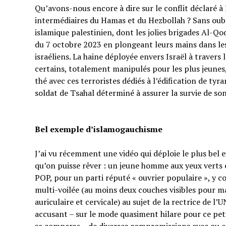
Qu’avons-nous encore à dire sur le conflit déclaré à I
intermédiaires du Hamas et du Hezbollah ? Sans oubl
islamique palestinien, dont les jolies brigades Al-Q
du 7 octobre 2023 en plongeant leurs mains dans les 
israéliens. La haine déployée envers Israël à traver
certains, totalement manipulés pour les plus jeunes,
thé avec ces terroristes dédiés à l’édification de tyr
soldat de Tsahal déterminé à assurer la survie de s
Bel exemple d’islamogauchisme
J’ai vu récemment une vidéo qui déploie le plus bel
qu’on puisse rêver : un jeune homme aux yeux verts e
POP, pour un parti réputé « ouvrier populaire », y 
multi-voilée (au moins deux couches visibles pour ma
auriculaire et cervicale) au sujet de la rectrice de l’
accusant – sur le mode quasiment hilare pour ce p