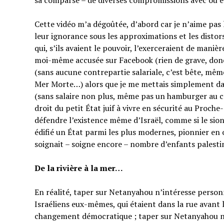
sa comparse – de diverses compromissions avec ou en
Cette vidéo m’a dégoûtée, d’abord car je n’aime pas
leur ignorance sous les approximations et les distor
qui, s’ils avaient le pouvoir, l’exerceraient de manièr
moi-même accusée sur Facebook (rien de grave, do
(sans aucune contrepartie salariale, c’est bête, mêm
Mer Morte…) alors que je me mettais simplement dan
(sans salaire non plus, même pas un hamburger au co
droit du petit État juif à vivre en sécurité au Proche
défendre l’existence même d’Israël, comme si le sion
édifié un État parmi les plus modernes, pionnier en 
soignait – soigne encore – nombre d’enfants palesti
De la rivière à la mer…
En réalité, taper sur Netanyahou n’intéresse perso
Israéliens eux-mêmes, qui étaient dans la rue avant 
changement démocratique ; taper sur Netanyahou n’