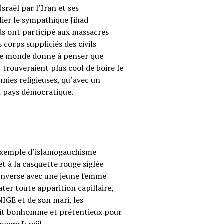
sraël par l’Iran et ses
ier le sympathique Jihad
ods ont participé aux massacres
corps suppliciés des civils
s le monde donne à penser que
 trouveraient plus cool de boire le
annies religieuses, qu’avec un
on pays démocratique.
 exemple d’islamogauchisme
t à la casquette rouge siglée
converse avec une jeune femme
ter toute apparition capillaire,
UNIGE et de son mari, les
etit bonhomme et prétentieux pour