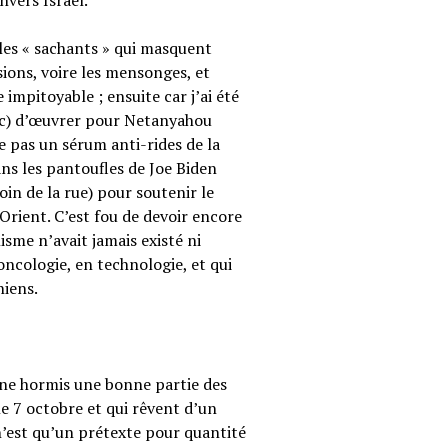
vers Israël.
 les « sachants » qui masquent
sions, voire les mensonges, et
e impitoyable ; ensuite car j’ai été
nc) d’œuvrer pour Netanyahou
e pas un sérum anti-rides de la
s les pantoufles de Joe Biden
in de la rue) pour soutenir le
-Orient. C’est fou de devoir encore
isme n’avait jamais existé ni
oncologie, en technologie, et qui
niens.
nne hormis une bonne partie des
le 7 octobre et qui rêvent d’un
est qu’un prétexte pour quantité