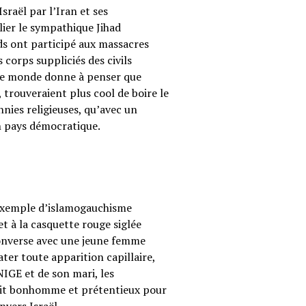
sraël par l’Iran et ses
ier le sympathique Jihad
ods ont participé aux massacres
corps suppliciés des civils
s le monde donne à penser que
 trouveraient plus cool de boire le
annies religieuses, qu’avec un
on pays démocratique.
 exemple d’islamogauchisme
t à la casquette rouge siglée
converse avec une jeune femme
ter toute apparition capillaire,
UNIGE et de son mari, les
etit bonhomme et prétentieux pour