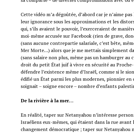
sa comparse – de diverses compromissions avec ou en
Cette vidéo m’a dégoûtée, d’abord car je n’aime pas
leur ignorance sous les approximations et les distor
qui, s’ils avaient le pouvoir, l’exerceraient de manièr
moi-même accusée sur Facebook (rien de grave, do
(sans aucune contrepartie salariale, c’est bête, mêm
Mer Morte…) alors que je me mettais simplement dan
(sans salaire non plus, même pas un hamburger au co
droit du petit État juif à vivre en sécurité au Proche
défendre l’existence même d’Israël, comme si le sion
édifié un État parmi les plus modernes, pionnier en 
soignait – soigne encore – nombre d’enfants palesti
De la rivière à la mer…
En réalité, taper sur Netanyahou n’intéresse perso
Israéliens eux-mêmes, qui étaient dans la rue avant 
changement démocratique ; taper sur Netanyahou n’