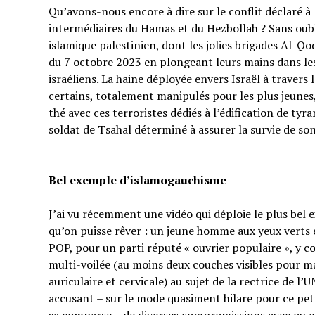
Qu’avons-nous encore à dire sur le conflit déclaré à I
intermédiaires du Hamas et du Hezbollah ? Sans oubl
islamique palestinien, dont les jolies brigades Al-Q
du 7 octobre 2023 en plongeant leurs mains dans les 
israéliens. La haine déployée envers Israël à traver
certains, totalement manipulés pour les plus jeunes,
thé avec ces terroristes dédiés à l’édification de tyr
soldat de Tsahal déterminé à assurer la survie de s
Bel exemple d’islamogauchisme
J’ai vu récemment une vidéo qui déploie le plus bel
qu’on puisse rêver : un jeune homme aux yeux verts e
POP, pour un parti réputé « ouvrier populaire », y 
multi-voilée (au moins deux couches visibles pour ma
auriculaire et cervicale) au sujet de la rectrice de l’
accusant – sur le mode quasiment hilare pour ce p