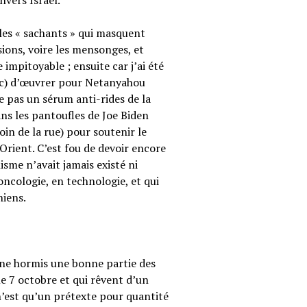
vers Israël.
 les « sachants » qui masquent
sions, voire les mensonges, et
e impitoyable ; ensuite car j’ai été
nc) d’œuvrer pour Netanyahou
e pas un sérum anti-rides de la
s les pantoufles de Joe Biden
in de la rue) pour soutenir le
-Orient. C’est fou de devoir encore
isme n’avait jamais existé ni
oncologie, en technologie, et qui
niens.
nne hormis une bonne partie des
le 7 octobre et qui rêvent d’un
est qu’un prétexte pour quantité