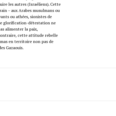
re les autres (Israéliens). Cette
errain – aux Arabes musulmans ou
oyants ou athées, sionistes de
te glorification-détestation ne
as alimenter la paix,
ntraire, cette attitude rebelle
amas en territoire non pas de
des Gazaouis.