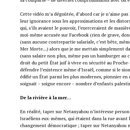
sa comparse – de diverses compromissions avec ou en
Cette vidéo m’a dégoûtée, d’abord car je n’aime pas
leur ignorance sous les approximations et les distor
qui, s’ils avaient le pouvoir, l’exerceraient de manièr
moi-même accusée sur Facebook (rien de grave, do
(sans aucune contrepartie salariale, c’est bête, mêm
Mer Morte…) alors que je me mettais simplement dan
(sans salaire non plus, même pas un hamburger au co
droit du petit État juif à vivre en sécurité au Proche
défendre l’existence même d’Israël, comme si le sion
édifié un État parmi les plus modernes, pionnier en 
soignait – soigne encore – nombre d’enfants palesti
De la rivière à la mer…
En réalité, taper sur Netanyahou n’intéresse perso
Israéliens eux-mêmes, qui étaient dans la rue avant 
changement démocratique ; taper sur Netanyahou n’