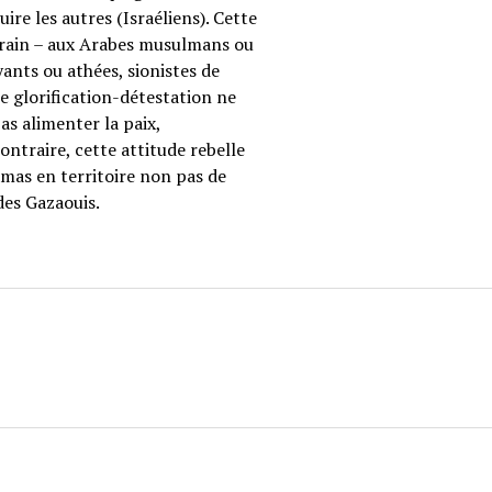
re les autres (Israéliens). Cette
errain – aux Arabes musulmans ou
oyants ou athées, sionistes de
te glorification-détestation ne
as alimenter la paix,
ntraire, cette attitude rebelle
amas en territoire non pas de
des Gazaouis.