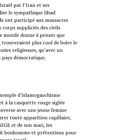
sraël par l’Iran et ses
ier le sympathique Jihad
ods ont participé aux massacres
corps suppliciés des civils
s le monde donne à penser que
 trouveraient plus cool de boire le
annies religieuses, qu’avec un
on pays démocratique.
 exemple d’islamogauchisme
t à la casquette rouge siglée
converse avec une jeune femme
ter toute apparition capillaire,
UNIGE et de son mari, les
etit bonhomme et prétentieux pour