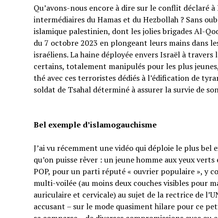
Qu’avons-nous encore à dire sur le conflit déclaré à I
intermédiaires du Hamas et du Hezbollah ? Sans oubl
islamique palestinien, dont les jolies brigades Al-Q
du 7 octobre 2023 en plongeant leurs mains dans les 
israéliens. La haine déployée envers Israël à traver
certains, totalement manipulés pour les plus jeunes,
thé avec ces terroristes dédiés à l’édification de tyr
soldat de Tsahal déterminé à assurer la survie de s
Bel exemple d’islamogauchisme
J’ai vu récemment une vidéo qui déploie le plus bel
qu’on puisse rêver : un jeune homme aux yeux verts e
POP, pour un parti réputé « ouvrier populaire », y 
multi-voilée (au moins deux couches visibles pour ma
auriculaire et cervicale) au sujet de la rectrice de l’
accusant – sur le mode quasiment hilare pour ce p