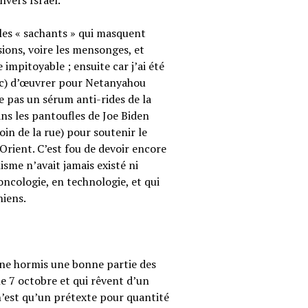
vers Israël.
 les « sachants » qui masquent
sions, voire les mensonges, et
e impitoyable ; ensuite car j’ai été
nc) d’œuvrer pour Netanyahou
e pas un sérum anti-rides de la
s les pantoufles de Joe Biden
in de la rue) pour soutenir le
-Orient. C’est fou de devoir encore
isme n’avait jamais existé ni
oncologie, en technologie, et qui
niens.
nne hormis une bonne partie des
le 7 octobre et qui rêvent d’un
est qu’un prétexte pour quantité