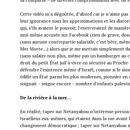
sa comparse – de diverses compromissions avec ou en
Cette vidéo m’a dégoûtée, d’abord car je n’aime pas
leur ignorance sous les approximations et les distor
qui, s’ils avaient le pouvoir, l’exerceraient de manièr
moi-même accusée sur Facebook (rien de grave, do
(sans aucune contrepartie salariale, c’est bête, mêm
Mer Morte…) alors que je me mettais simplement dan
(sans salaire non plus, même pas un hamburger au co
droit du petit État juif à vivre en sécurité au Proche
défendre l’existence même d’Israël, comme si le sion
édifié un État parmi les plus modernes, pionnier en 
soignait – soigne encore – nombre d’enfants palesti
De la rivière à la mer…
En réalité, taper sur Netanyahou n’intéresse perso
Israéliens eux-mêmes, qui étaient dans la rue avant 
changement démocratique ; taper sur Netanyahou n’