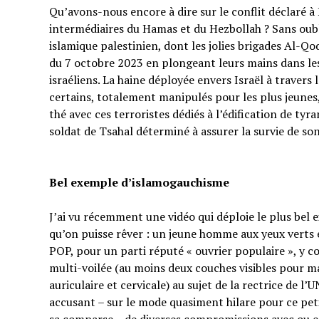
Qu’avons-nous encore à dire sur le conflit déclaré à I
intermédiaires du Hamas et du Hezbollah ? Sans oubl
islamique palestinien, dont les jolies brigades Al-Q
du 7 octobre 2023 en plongeant leurs mains dans les 
israéliens. La haine déployée envers Israël à traver
certains, totalement manipulés pour les plus jeunes,
thé avec ces terroristes dédiés à l’édification de tyr
soldat de Tsahal déterminé à assurer la survie de s
Bel exemple d’islamogauchisme
J’ai vu récemment une vidéo qui déploie le plus bel
qu’on puisse rêver : un jeune homme aux yeux verts e
POP, pour un parti réputé « ouvrier populaire », y 
multi-voilée (au moins deux couches visibles pour ma
auriculaire et cervicale) au sujet de la rectrice de l’
accusant – sur le mode quasiment hilare pour ce p