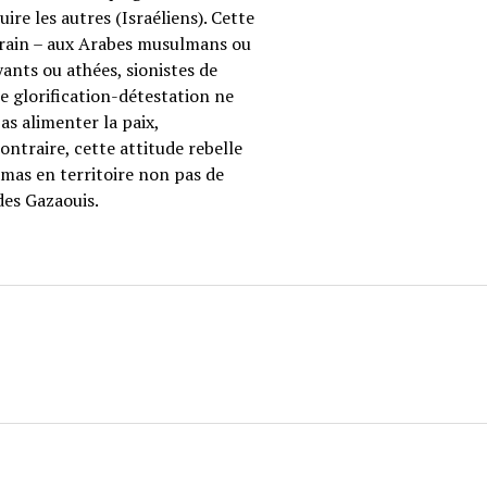
re les autres (Israéliens). Cette
errain – aux Arabes musulmans ou
oyants ou athées, sionistes de
te glorification-détestation ne
as alimenter la paix,
ntraire, cette attitude rebelle
amas en territoire non pas de
des Gazaouis.