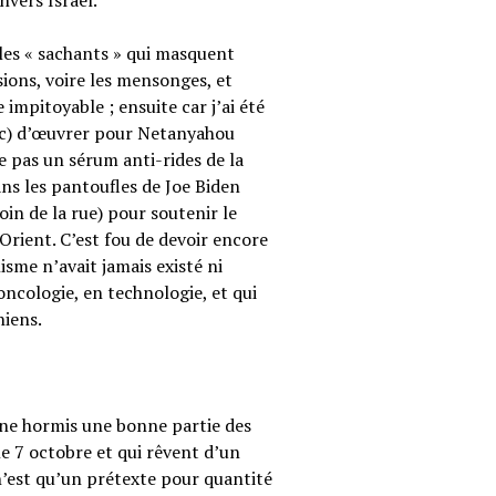
vers Israël.
 les « sachants » qui masquent
sions, voire les mensonges, et
e impitoyable ; ensuite car j’ai été
nc) d’œuvrer pour Netanyahou
e pas un sérum anti-rides de la
s les pantoufles de Joe Biden
in de la rue) pour soutenir le
-Orient. C’est fou de devoir encore
isme n’avait jamais existé ni
oncologie, en technologie, et qui
niens.
nne hormis une bonne partie des
le 7 octobre et qui rêvent d’un
est qu’un prétexte pour quantité