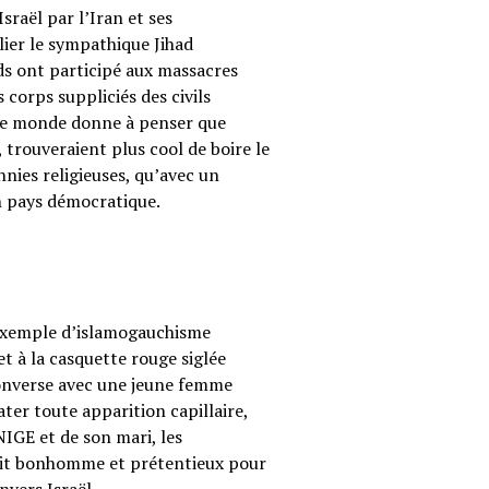
sraël par l’Iran et ses
ier le sympathique Jihad
ods ont participé aux massacres
corps suppliciés des civils
s le monde donne à penser que
 trouveraient plus cool de boire le
annies religieuses, qu’avec un
on pays démocratique.
 exemple d’islamogauchisme
t à la casquette rouge siglée
converse avec une jeune femme
ter toute apparition capillaire,
UNIGE et de son mari, les
etit bonhomme et prétentieux pour