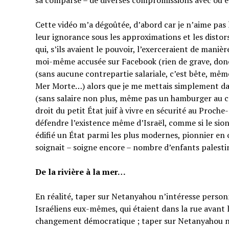
sa comparse – de diverses compromissions avec ou en
Cette vidéo m’a dégoûtée, d’abord car je n’aime pas
leur ignorance sous les approximations et les distor
qui, s’ils avaient le pouvoir, l’exerceraient de manièr
moi-même accusée sur Facebook (rien de grave, do
(sans aucune contrepartie salariale, c’est bête, mêm
Mer Morte…) alors que je me mettais simplement dan
(sans salaire non plus, même pas un hamburger au co
droit du petit État juif à vivre en sécurité au Proche
défendre l’existence même d’Israël, comme si le sion
édifié un État parmi les plus modernes, pionnier en 
soignait – soigne encore – nombre d’enfants palesti
De la rivière à la mer…
En réalité, taper sur Netanyahou n’intéresse perso
Israéliens eux-mêmes, qui étaient dans la rue avant 
changement démocratique ; taper sur Netanyahou n’