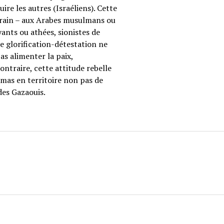
re les autres (Israéliens). Cette
errain – aux Arabes musulmans ou
oyants ou athées, sionistes de
te glorification-détestation ne
as alimenter la paix,
ntraire, cette attitude rebelle
amas en territoire non pas de
des Gazaouis.