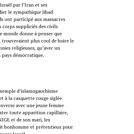
sraël par l’Iran et ses
ier le sympathique Jihad
ods ont participé aux massacres
corps suppliciés des civils
s le monde donne à penser que
 trouveraient plus cool de boire le
annies religieuses, qu’avec un
on pays démocratique.
 exemple d’islamogauchisme
t à la casquette rouge siglée
converse avec une jeune femme
ter toute apparition capillaire,
UNIGE et de son mari, les
etit bonhomme et prétentieux pour