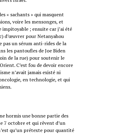
vers Israël.
 les « sachants » qui masquent
sions, voire les mensonges, et
e impitoyable ; ensuite car j’ai été
nc) d’œuvrer pour Netanyahou
e pas un sérum anti-rides de la
s les pantoufles de Joe Biden
in de la rue) pour soutenir le
-Orient. C’est fou de devoir encore
isme n’avait jamais existé ni
oncologie, en technologie, et qui
niens.
nne hormis une bonne partie des
le 7 octobre et qui rêvent d’un
est qu’un prétexte pour quantité