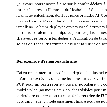
Qu’avons-nous encore à dire sur le conflit déclaré à I
intermédiaires du Hamas et du Hezbollah ? Sans oubl
islamique palestinien, dont les jolies brigades Al-Q
du 7 octobre 2023 en plongeant leurs mains dans les 
israéliens. La haine déployée envers Israël à traver
certains, totalement manipulés pour les plus jeunes,
thé avec ces terroristes dédiés à l’édification de tyr
soldat de Tsahal déterminé à assurer la survie de s
Bel exemple d’islamogauchisme
J’ai vu récemment une vidéo qui déploie le plus bel
qu’on puisse rêver : un jeune homme aux yeux verts e
POP, pour un parti réputé « ouvrier populaire », y 
multi-voilée (au moins deux couches visibles pour ma
auriculaire et cervicale) au sujet de la rectrice de l’
accusant – sur le mode quasiment hilare pour ce p