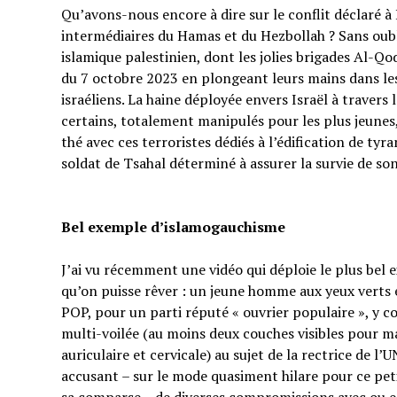
Qu’avons-nous encore à dire sur le conflit déclaré à I
intermédiaires du Hamas et du Hezbollah ? Sans oubl
islamique palestinien, dont les jolies brigades Al-Q
du 7 octobre 2023 en plongeant leurs mains dans les 
israéliens. La haine déployée envers Israël à traver
certains, totalement manipulés pour les plus jeunes,
thé avec ces terroristes dédiés à l’édification de tyr
soldat de Tsahal déterminé à assurer la survie de s
Bel exemple d’islamogauchisme
J’ai vu récemment une vidéo qui déploie le plus bel
qu’on puisse rêver : un jeune homme aux yeux verts e
POP, pour un parti réputé « ouvrier populaire », y 
multi-voilée (au moins deux couches visibles pour ma
auriculaire et cervicale) au sujet de la rectrice de l’
accusant – sur le mode quasiment hilare pour ce p