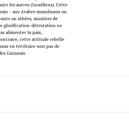
re les autres (Israéliens). Cette
errain – aux Arabes musulmans ou
oyants ou athées, sionistes de
te glorification-détestation ne
as alimenter la paix,
ntraire, cette attitude rebelle
amas en territoire non pas de
des Gazaouis.