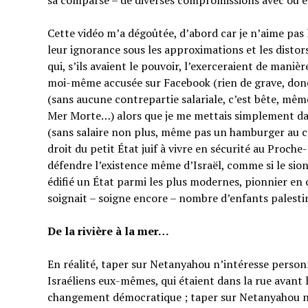
sa comparse – de diverses compromissions avec ou en
Cette vidéo m’a dégoûtée, d’abord car je n’aime pas
leur ignorance sous les approximations et les distor
qui, s’ils avaient le pouvoir, l’exerceraient de manièr
moi-même accusée sur Facebook (rien de grave, do
(sans aucune contrepartie salariale, c’est bête, mêm
Mer Morte…) alors que je me mettais simplement dan
(sans salaire non plus, même pas un hamburger au co
droit du petit État juif à vivre en sécurité au Proche
défendre l’existence même d’Israël, comme si le sion
édifié un État parmi les plus modernes, pionnier en 
soignait – soigne encore – nombre d’enfants palesti
De la rivière à la mer…
En réalité, taper sur Netanyahou n’intéresse perso
Israéliens eux-mêmes, qui étaient dans la rue avant 
changement démocratique ; taper sur Netanyahou n’