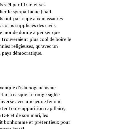
sraël par l’Iran et ses
ier le sympathique Jihad
ods ont participé aux massacres
corps suppliciés des civils
s le monde donne à penser que
 trouveraient plus cool de boire le
annies religieuses, qu’avec un
on pays démocratique.
 exemple d’islamogauchisme
t à la casquette rouge siglée
converse avec une jeune femme
ter toute apparition capillaire,
UNIGE et de son mari, les
etit bonhomme et prétentieux pour