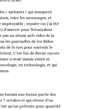
vers Israël.
 les « sachants » qui masquent
sions, voire les mensonges, et
e impitoyable ; ensuite car j’ai été
nc) d’œuvrer pour Netanyahou
e pas un sérum anti-rides de la
s les pantoufles de Joe Biden
in de la rue) pour soutenir le
-Orient. C’est fou de devoir encore
isme n’avait jamais existé ni
oncologie, en technologie, et qui
niens.
nne hormis une bonne partie des
le 7 octobre et qui rêvent d’un
est qu’un prétexte pour quantité