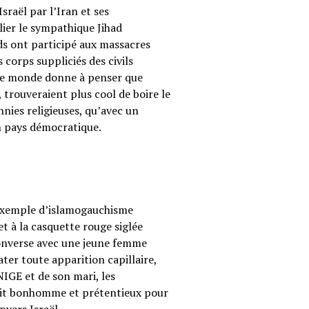
sraël par l’Iran et ses
ier le sympathique Jihad
ods ont participé aux massacres
corps suppliciés des civils
s le monde donne à penser que
 trouveraient plus cool de boire le
annies religieuses, qu’avec un
on pays démocratique.
 exemple d’islamogauchisme
t à la casquette rouge siglée
converse avec une jeune femme
ter toute apparition capillaire,
UNIGE et de son mari, les
etit bonhomme et prétentieux pour