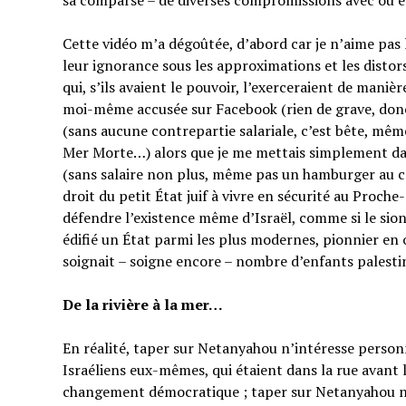
sa comparse – de diverses compromissions avec ou en
Cette vidéo m’a dégoûtée, d’abord car je n’aime pas
leur ignorance sous les approximations et les distor
qui, s’ils avaient le pouvoir, l’exerceraient de manièr
moi-même accusée sur Facebook (rien de grave, do
(sans aucune contrepartie salariale, c’est bête, mêm
Mer Morte…) alors que je me mettais simplement dan
(sans salaire non plus, même pas un hamburger au co
droit du petit État juif à vivre en sécurité au Proche
défendre l’existence même d’Israël, comme si le sion
édifié un État parmi les plus modernes, pionnier en 
soignait – soigne encore – nombre d’enfants palesti
De la rivière à la mer…
En réalité, taper sur Netanyahou n’intéresse perso
Israéliens eux-mêmes, qui étaient dans la rue avant 
changement démocratique ; taper sur Netanyahou n’