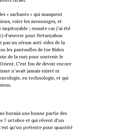
vers Israël.
 les « sachants » qui masquent
sions, voire les mensonges, et
e impitoyable ; ensuite car j’ai été
nc) d’œuvrer pour Netanyahou
e pas un sérum anti-rides de la
s les pantoufles de Joe Biden
in de la rue) pour soutenir le
-Orient. C’est fou de devoir encore
isme n’avait jamais existé ni
oncologie, en technologie, et qui
niens.
nne hormis une bonne partie des
le 7 octobre et qui rêvent d’un
est qu’un prétexte pour quantité