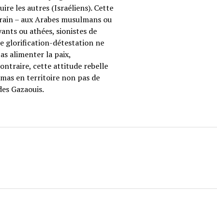
re les autres (Israéliens). Cette
errain – aux Arabes musulmans ou
oyants ou athées, sionistes de
te glorification-détestation ne
as alimenter la paix,
ntraire, cette attitude rebelle
amas en territoire non pas de
des Gazaouis.