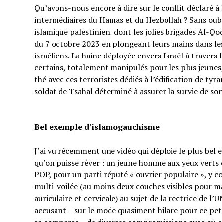
Qu’avons-nous encore à dire sur le conflit déclaré à I
intermédiaires du Hamas et du Hezbollah ? Sans oubl
islamique palestinien, dont les jolies brigades Al-Q
du 7 octobre 2023 en plongeant leurs mains dans les 
israéliens. La haine déployée envers Israël à traver
certains, totalement manipulés pour les plus jeunes,
thé avec ces terroristes dédiés à l’édification de tyr
soldat de Tsahal déterminé à assurer la survie de s
Bel exemple d’islamogauchisme
J’ai vu récemment une vidéo qui déploie le plus bel
qu’on puisse rêver : un jeune homme aux yeux verts e
POP, pour un parti réputé « ouvrier populaire », y 
multi-voilée (au moins deux couches visibles pour ma
auriculaire et cervicale) au sujet de la rectrice de l’
accusant – sur le mode quasiment hilare pour ce p