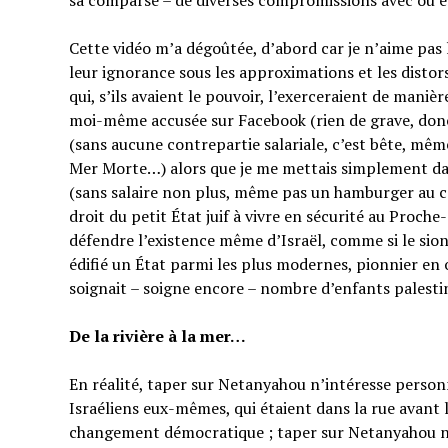
sa comparse – de diverses compromissions avec ou en
Cette vidéo m’a dégoûtée, d’abord car je n’aime pas
leur ignorance sous les approximations et les distor
qui, s’ils avaient le pouvoir, l’exerceraient de manièr
moi-même accusée sur Facebook (rien de grave, do
(sans aucune contrepartie salariale, c’est bête, mêm
Mer Morte…) alors que je me mettais simplement dan
(sans salaire non plus, même pas un hamburger au co
droit du petit État juif à vivre en sécurité au Proche
défendre l’existence même d’Israël, comme si le sion
édifié un État parmi les plus modernes, pionnier en 
soignait – soigne encore – nombre d’enfants palesti
De la rivière à la mer…
En réalité, taper sur Netanyahou n’intéresse perso
Israéliens eux-mêmes, qui étaient dans la rue avant 
changement démocratique ; taper sur Netanyahou n’