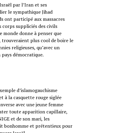
sraël par l’Iran et ses
ier le sympathique Jihad
ods ont participé aux massacres
corps suppliciés des civils
s le monde donne à penser que
 trouveraient plus cool de boire le
annies religieuses, qu’avec un
on pays démocratique.
 exemple d’islamogauchisme
t à la casquette rouge siglée
converse avec une jeune femme
ter toute apparition capillaire,
UNIGE et de son mari, les
etit bonhomme et prétentieux pour