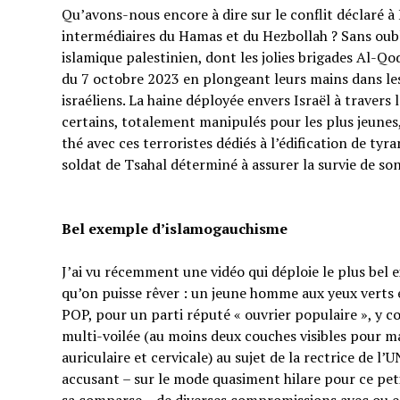
Qu’avons-nous encore à dire sur le conflit déclaré à I
intermédiaires du Hamas et du Hezbollah ? Sans oubl
islamique palestinien, dont les jolies brigades Al-Q
du 7 octobre 2023 en plongeant leurs mains dans les 
israéliens. La haine déployée envers Israël à traver
certains, totalement manipulés pour les plus jeunes,
thé avec ces terroristes dédiés à l’édification de tyr
soldat de Tsahal déterminé à assurer la survie de s
Bel exemple d’islamogauchisme
J’ai vu récemment une vidéo qui déploie le plus bel
qu’on puisse rêver : un jeune homme aux yeux verts e
POP, pour un parti réputé « ouvrier populaire », y 
multi-voilée (au moins deux couches visibles pour ma
auriculaire et cervicale) au sujet de la rectrice de l’
accusant – sur le mode quasiment hilare pour ce p