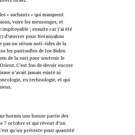
vers Israël.
 les « sachants » qui masquent
sions, voire les mensonges, et
e impitoyable ; ensuite car j’ai été
nc) d’œuvrer pour Netanyahou
e pas un sérum anti-rides de la
s les pantoufles de Joe Biden
in de la rue) pour soutenir le
-Orient. C’est fou de devoir encore
isme n’avait jamais existé ni
oncologie, en technologie, et qui
niens.
nne hormis une bonne partie des
le 7 octobre et qui rêvent d’un
est qu’un prétexte pour quantité