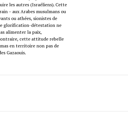
re les autres (Israéliens). Cette
errain – aux Arabes musulmans ou
oyants ou athées, sionistes de
te glorification-détestation ne
as alimenter la paix,
ntraire, cette attitude rebelle
amas en territoire non pas de
des Gazaouis.