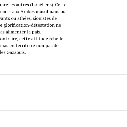
re les autres (Israéliens). Cette
errain – aux Arabes musulmans ou
oyants ou athées, sionistes de
te glorification-détestation ne
as alimenter la paix,
ntraire, cette attitude rebelle
amas en territoire non pas de
des Gazaouis.