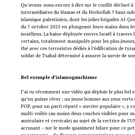
Qu’avons-nous encore à dire sur le conflit déclaré à I
intermédiaires du Hamas et du Hezbollah ? Sans oubl
islamique palestinien, dont les jolies brigades Al-Q
du 7 octobre 2023 en plongeant leurs mains dans les 
israéliens. La haine déployée envers Israël à traver
certains, totalement manipulés pour les plus jeunes,
thé avec ces terroristes dédiés à l’édification de tyr
soldat de Tsahal déterminé à assurer la survie de s
Bel exemple d’islamogauchisme
J’ai vu récemment une vidéo qui déploie le plus bel
qu’on puisse rêver : un jeune homme aux yeux verts e
POP, pour un parti réputé « ouvrier populaire », y 
multi-voilée (au moins deux couches visibles pour ma
auriculaire et cervicale) au sujet de la rectrice de l’
accusant – sur le mode quasiment hilare pour ce p