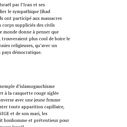
sraël par l’Iran et ses
ier le sympathique Jihad
ods ont participé aux massacres
corps suppliciés des civils
s le monde donne à penser que
 trouveraient plus cool de boire le
annies religieuses, qu’avec un
on pays démocratique.
 exemple d’islamogauchisme
t à la casquette rouge siglée
converse avec une jeune femme
ter toute apparition capillaire,
UNIGE et de son mari, les
etit bonhomme et prétentieux pour