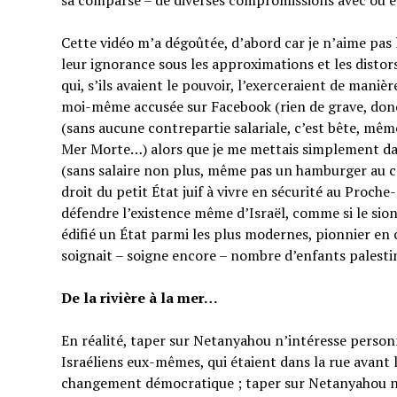
sa comparse – de diverses compromissions avec ou en
Cette vidéo m’a dégoûtée, d’abord car je n’aime pas
leur ignorance sous les approximations et les distor
qui, s’ils avaient le pouvoir, l’exerceraient de manièr
moi-même accusée sur Facebook (rien de grave, do
(sans aucune contrepartie salariale, c’est bête, mêm
Mer Morte…) alors que je me mettais simplement dan
(sans salaire non plus, même pas un hamburger au co
droit du petit État juif à vivre en sécurité au Proche
défendre l’existence même d’Israël, comme si le sion
édifié un État parmi les plus modernes, pionnier en 
soignait – soigne encore – nombre d’enfants palesti
De la rivière à la mer…
En réalité, taper sur Netanyahou n’intéresse perso
Israéliens eux-mêmes, qui étaient dans la rue avant 
changement démocratique ; taper sur Netanyahou n’