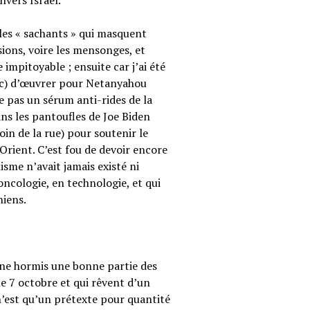
vers Israël.
 les « sachants » qui masquent
sions, voire les mensonges, et
e impitoyable ; ensuite car j’ai été
nc) d’œuvrer pour Netanyahou
e pas un sérum anti-rides de la
s les pantoufles de Joe Biden
in de la rue) pour soutenir le
-Orient. C’est fou de devoir encore
isme n’avait jamais existé ni
oncologie, en technologie, et qui
niens.
nne hormis une bonne partie des
le 7 octobre et qui rêvent d’un
est qu’un prétexte pour quantité