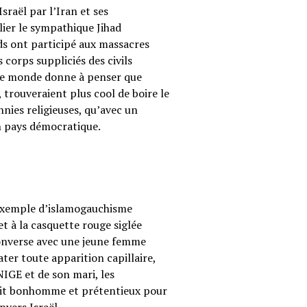
sraël par l’Iran et ses
ier le sympathique Jihad
ods ont participé aux massacres
corps suppliciés des civils
s le monde donne à penser que
 trouveraient plus cool de boire le
annies religieuses, qu’avec un
on pays démocratique.
 exemple d’islamogauchisme
t à la casquette rouge siglée
converse avec une jeune femme
ter toute apparition capillaire,
UNIGE et de son mari, les
etit bonhomme et prétentieux pour