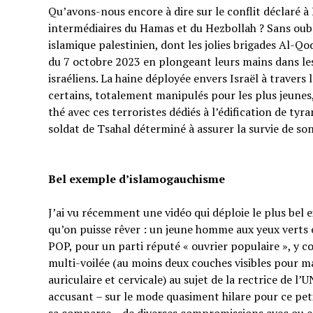
Qu’avons-nous encore à dire sur le conflit déclaré à I
intermédiaires du Hamas et du Hezbollah ? Sans oubl
islamique palestinien, dont les jolies brigades Al-Q
du 7 octobre 2023 en plongeant leurs mains dans les 
israéliens. La haine déployée envers Israël à traver
certains, totalement manipulés pour les plus jeunes,
thé avec ces terroristes dédiés à l’édification de tyr
soldat de Tsahal déterminé à assurer la survie de s
Bel exemple d’islamogauchisme
J’ai vu récemment une vidéo qui déploie le plus bel
qu’on puisse rêver : un jeune homme aux yeux verts e
POP, pour un parti réputé « ouvrier populaire », y 
multi-voilée (au moins deux couches visibles pour ma
auriculaire et cervicale) au sujet de la rectrice de l’
accusant – sur le mode quasiment hilare pour ce p