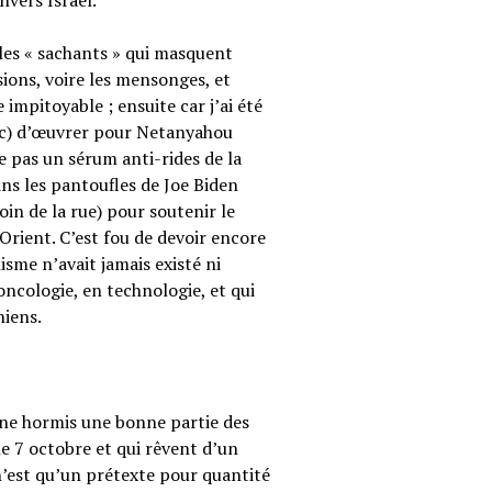
vers Israël.
 les « sachants » qui masquent
sions, voire les mensonges, et
e impitoyable ; ensuite car j’ai été
nc) d’œuvrer pour Netanyahou
e pas un sérum anti-rides de la
s les pantoufles de Joe Biden
in de la rue) pour soutenir le
-Orient. C’est fou de devoir encore
isme n’avait jamais existé ni
oncologie, en technologie, et qui
niens.
nne hormis une bonne partie des
le 7 octobre et qui rêvent d’un
est qu’un prétexte pour quantité