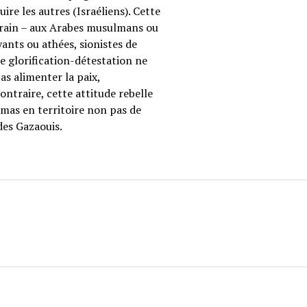
re les autres (Israéliens). Cette
errain – aux Arabes musulmans ou
oyants ou athées, sionistes de
te glorification-détestation ne
as alimenter la paix,
ntraire, cette attitude rebelle
amas en territoire non pas de
des Gazaouis.