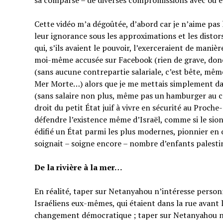
sa comparse – de diverses compromissions avec ou en
Cette vidéo m’a dégoûtée, d’abord car je n’aime pas
leur ignorance sous les approximations et les distor
qui, s’ils avaient le pouvoir, l’exerceraient de manièr
moi-même accusée sur Facebook (rien de grave, do
(sans aucune contrepartie salariale, c’est bête, mêm
Mer Morte…) alors que je me mettais simplement dan
(sans salaire non plus, même pas un hamburger au co
droit du petit État juif à vivre en sécurité au Proche
défendre l’existence même d’Israël, comme si le sion
édifié un État parmi les plus modernes, pionnier en 
soignait – soigne encore – nombre d’enfants palesti
De la rivière à la mer…
En réalité, taper sur Netanyahou n’intéresse perso
Israéliens eux-mêmes, qui étaient dans la rue avant 
changement démocratique ; taper sur Netanyahou n’