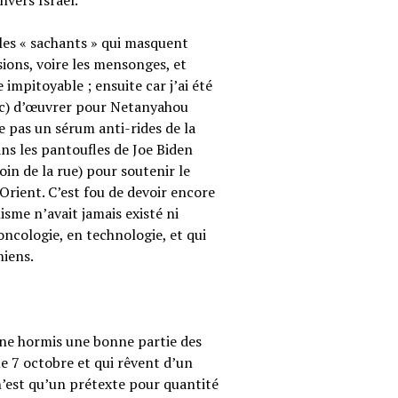
vers Israël.
 les « sachants » qui masquent
sions, voire les mensonges, et
e impitoyable ; ensuite car j’ai été
nc) d’œuvrer pour Netanyahou
e pas un sérum anti-rides de la
s les pantoufles de Joe Biden
in de la rue) pour soutenir le
-Orient. C’est fou de devoir encore
isme n’avait jamais existé ni
oncologie, en technologie, et qui
niens.
nne hormis une bonne partie des
le 7 octobre et qui rêvent d’un
est qu’un prétexte pour quantité