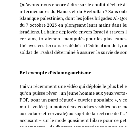
Qu’avons-nous encore à dire sur le conflit déclaré à I
intermédiaires du Hamas et du Hezbollah ? Sans oubl
islamique palestinien, dont les jolies brigades Al-Q
du 7 octobre 2023 en plongeant leurs mains dans les 
israéliens. La haine déployée envers Israël à traver
certains, totalement manipulés pour les plus jeunes,
thé avec ces terroristes dédiés à l’édification de tyr
soldat de Tsahal déterminé à assurer la survie de s
Bel exemple d’islamogauchisme
J’ai vu récemment une vidéo qui déploie le plus bel
qu’on puisse rêver : un jeune homme aux yeux verts e
POP, pour un parti réputé « ouvrier populaire », y 
multi-voilée (au moins deux couches visibles pour ma
auriculaire et cervicale) au sujet de la rectrice de l’
accusant – sur le mode quasiment hilare pour ce p