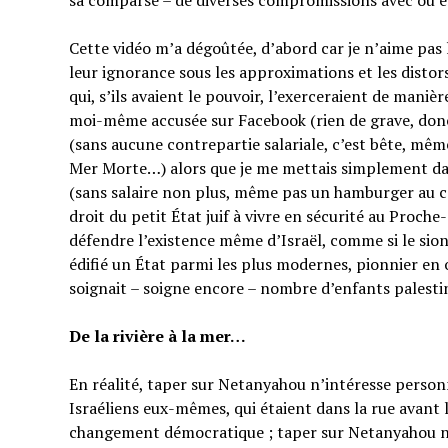
sa comparse – de diverses compromissions avec ou en
Cette vidéo m’a dégoûtée, d’abord car je n’aime pas
leur ignorance sous les approximations et les distor
qui, s’ils avaient le pouvoir, l’exerceraient de manièr
moi-même accusée sur Facebook (rien de grave, do
(sans aucune contrepartie salariale, c’est bête, mêm
Mer Morte…) alors que je me mettais simplement dan
(sans salaire non plus, même pas un hamburger au co
droit du petit État juif à vivre en sécurité au Proche
défendre l’existence même d’Israël, comme si le sion
édifié un État parmi les plus modernes, pionnier en 
soignait – soigne encore – nombre d’enfants palesti
De la rivière à la mer…
En réalité, taper sur Netanyahou n’intéresse perso
Israéliens eux-mêmes, qui étaient dans la rue avant 
changement démocratique ; taper sur Netanyahou n’