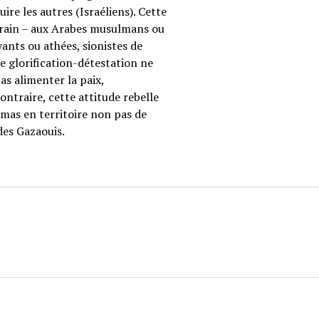
re les autres (Israéliens). Cette
errain – aux Arabes musulmans ou
oyants ou athées, sionistes de
te glorification-détestation ne
as alimenter la paix,
ntraire, cette attitude rebelle
amas en territoire non pas de
des Gazaouis.