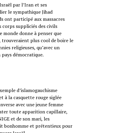
sraël par l’Iran et ses
ier le sympathique Jihad
ods ont participé aux massacres
corps suppliciés des civils
s le monde donne à penser que
 trouveraient plus cool de boire le
annies religieuses, qu’avec un
on pays démocratique.
 exemple d’islamogauchisme
t à la casquette rouge siglée
converse avec une jeune femme
ter toute apparition capillaire,
UNIGE et de son mari, les
etit bonhomme et prétentieux pour