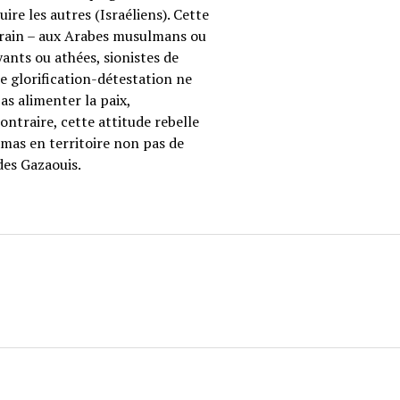
re les autres (Israéliens). Cette
errain – aux Arabes musulmans ou
oyants ou athées, sionistes de
te glorification-détestation ne
as alimenter la paix,
ntraire, cette attitude rebelle
amas en territoire non pas de
des Gazaouis.