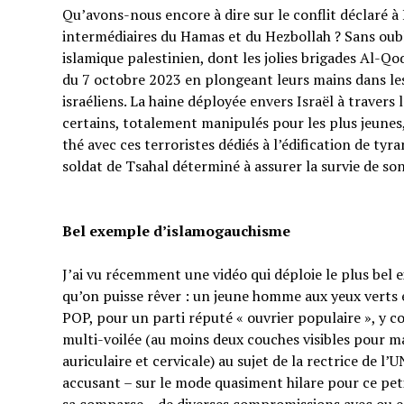
Qu’avons-nous encore à dire sur le conflit déclaré à I
intermédiaires du Hamas et du Hezbollah ? Sans oubl
islamique palestinien, dont les jolies brigades Al-Q
du 7 octobre 2023 en plongeant leurs mains dans les 
israéliens. La haine déployée envers Israël à traver
certains, totalement manipulés pour les plus jeunes,
thé avec ces terroristes dédiés à l’édification de tyr
soldat de Tsahal déterminé à assurer la survie de s
Bel exemple d’islamogauchisme
J’ai vu récemment une vidéo qui déploie le plus bel
qu’on puisse rêver : un jeune homme aux yeux verts e
POP, pour un parti réputé « ouvrier populaire », y 
multi-voilée (au moins deux couches visibles pour ma
auriculaire et cervicale) au sujet de la rectrice de l’
accusant – sur le mode quasiment hilare pour ce p