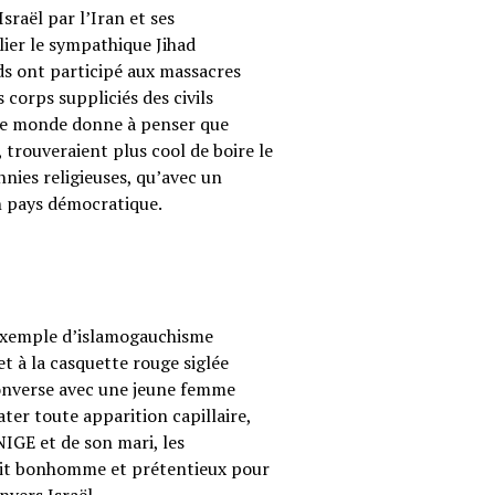
sraël par l’Iran et ses
ier le sympathique Jihad
ods ont participé aux massacres
corps suppliciés des civils
s le monde donne à penser que
 trouveraient plus cool de boire le
annies religieuses, qu’avec un
on pays démocratique.
 exemple d’islamogauchisme
t à la casquette rouge siglée
converse avec une jeune femme
ter toute apparition capillaire,
UNIGE et de son mari, les
etit bonhomme et prétentieux pour