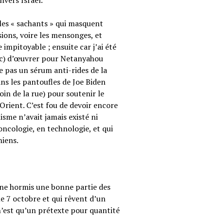
vers Israël.
 les « sachants » qui masquent
sions, voire les mensonges, et
e impitoyable ; ensuite car j’ai été
nc) d’œuvrer pour Netanyahou
e pas un sérum anti-rides de la
s les pantoufles de Joe Biden
in de la rue) pour soutenir le
-Orient. C’est fou de devoir encore
isme n’avait jamais existé ni
oncologie, en technologie, et qui
niens.
nne hormis une bonne partie des
le 7 octobre et qui rêvent d’un
est qu’un prétexte pour quantité