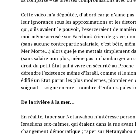
sa comparse – de diverses compromissions avec ou en
Cette vidéo m’a dégoûtée, d’abord car je n’aime pas
leur ignorance sous les approximations et les distor
qui, s’ils avaient le pouvoir, l’exerceraient de manièr
moi-même accusée sur Facebook (rien de grave, do
(sans aucune contrepartie salariale, c’est bête, mêm
Mer Morte…) alors que je me mettais simplement dan
(sans salaire non plus, même pas un hamburger au co
droit du petit État juif à vivre en sécurité au Proche
défendre l’existence même d’Israël, comme si le sion
édifié un État parmi les plus modernes, pionnier en 
soignait – soigne encore – nombre d’enfants palesti
De la rivière à la mer…
En réalité, taper sur Netanyahou n’intéresse perso
Israéliens eux-mêmes, qui étaient dans la rue avant 
changement démocratique ; taper sur Netanyahou n’