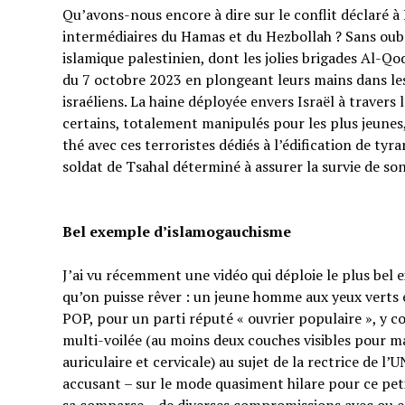
Qu’avons-nous encore à dire sur le conflit déclaré à I
intermédiaires du Hamas et du Hezbollah ? Sans oubl
islamique palestinien, dont les jolies brigades Al-Q
du 7 octobre 2023 en plongeant leurs mains dans les 
israéliens. La haine déployée envers Israël à traver
certains, totalement manipulés pour les plus jeunes,
thé avec ces terroristes dédiés à l’édification de tyr
soldat de Tsahal déterminé à assurer la survie de s
Bel exemple d’islamogauchisme
J’ai vu récemment une vidéo qui déploie le plus bel
qu’on puisse rêver : un jeune homme aux yeux verts e
POP, pour un parti réputé « ouvrier populaire », y 
multi-voilée (au moins deux couches visibles pour ma
auriculaire et cervicale) au sujet de la rectrice de l’
accusant – sur le mode quasiment hilare pour ce p