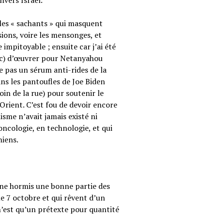
vers Israël.
 les « sachants » qui masquent
sions, voire les mensonges, et
e impitoyable ; ensuite car j’ai été
nc) d’œuvrer pour Netanyahou
e pas un sérum anti-rides de la
s les pantoufles de Joe Biden
in de la rue) pour soutenir le
-Orient. C’est fou de devoir encore
isme n’avait jamais existé ni
oncologie, en technologie, et qui
niens.
nne hormis une bonne partie des
le 7 octobre et qui rêvent d’un
est qu’un prétexte pour quantité