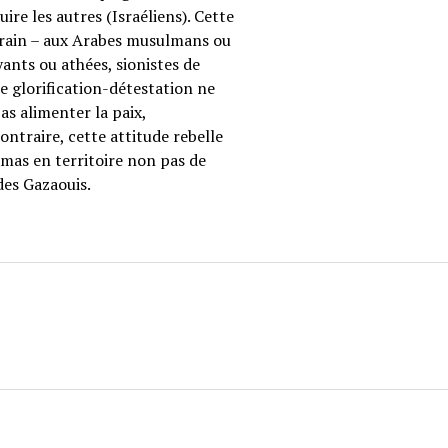
re les autres (Israéliens). Cette
errain – aux Arabes musulmans ou
oyants ou athées, sionistes de
te glorification-détestation ne
as alimenter la paix,
ntraire, cette attitude rebelle
amas en territoire non pas de
des Gazaouis.