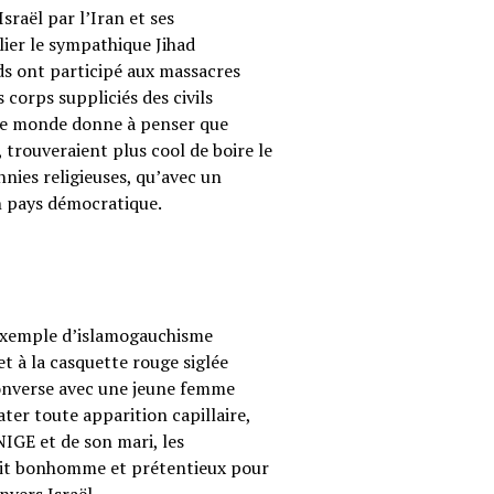
sraël par l’Iran et ses
ier le sympathique Jihad
ods ont participé aux massacres
corps suppliciés des civils
s le monde donne à penser que
 trouveraient plus cool de boire le
annies religieuses, qu’avec un
on pays démocratique.
 exemple d’islamogauchisme
t à la casquette rouge siglée
converse avec une jeune femme
ter toute apparition capillaire,
UNIGE et de son mari, les
etit bonhomme et prétentieux pour