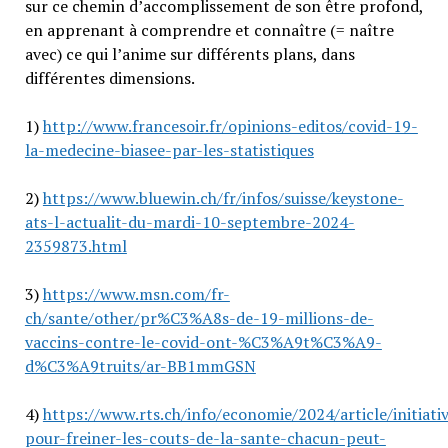
sur ce chemin d’accomplissement de son être profond,
en apprenant à comprendre et connaître (= naître
avec) ce qui l’anime sur différents plans, dans
différentes dimensions.
1)
http://www.francesoir.fr/opinions-editos/covid-19-
la-medecine-biasee-par-les-statistiques
2)
https://www.bluewin.ch/fr/infos/suisse/keystone-
ats-l-actualit-du-mardi-10-septembre-2024-
2359873.html
3)
https://www.msn.com/fr-
ch/sante/other/pr%C3%A8s-de-19-millions-de-
vaccins-contre-le-covid-ont-%C3%A9t%C3%A9-
d%C3%A9truits/ar-BB1mmGSN
4)
https://www.rts.ch/info/economie/2024/article/initiati
pour-freiner-les-couts-de-la-sante-chacun-peut-