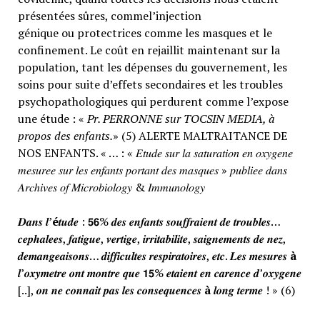
présentées sûres, commel’injection
génique ou protectrices comme les masques et le
confinement. Le coût en rejaillit maintenant sur la
population, tant les dépenses du gouvernement, les
soins pour suite d’effets secondaires et les troubles
psychopathologiques qui perdurent comme l’expose
une étude : «
Pr. PERRONNE sur TOCSIN MEDIA, à
propos des enfants.
» (5) ALERTE MALTRAITANCE DE
NOS ENFANTS. « … : « 𝐸𝑡𝑢𝑑𝑒 𝑠𝑢𝑟 𝑙𝑎 𝑠𝑎𝑡𝑢𝑟𝑎𝑡𝑖𝑜𝑛 𝑒𝑛 𝑜𝑥𝑦𝑔𝑒𝑛𝑒
𝑚𝑒𝑠𝑢𝑟𝑒𝑒 𝑠𝑢𝑟 𝑙𝑒𝑠 𝑒𝑛𝑓𝑎𝑛𝑡𝑠 𝑝𝑜𝑟𝑡𝑎𝑛𝑡 𝑑𝑒𝑠 𝑚𝑎𝑠𝑞𝑢𝑒𝑠 » 𝑝𝑢𝑏𝑙𝑖𝑒𝑒 𝑑𝑎𝑛𝑠
𝐴𝑟𝑐ℎ𝑖𝑣𝑒𝑠 𝑜𝑓 𝑀𝑖𝑐𝑟𝑜𝑏𝑖𝑜𝑙𝑜𝑔𝑦 & 𝐼𝑚𝑚𝑢𝑛𝑜𝑙𝑜𝑔𝑦
𝑫𝒂𝒏𝒔 𝒍’
é
𝒕𝒖𝒅𝒆 : 𝟱𝟲% 𝒅𝒆𝒔 𝒆𝒏𝒇𝒂𝒏𝒕𝒔 𝒔𝒐𝒖𝒇𝒇𝒓𝒂𝒊𝒆𝒏𝒕 𝒅𝒆 𝒕𝒓𝒐𝒖𝒃𝒍𝒆𝒔…
𝒄𝒆𝒑𝒉𝒂𝒍𝒆𝒆𝒔, 𝒇𝒂𝒕𝒊𝒈𝒖𝒆, 𝒗𝒆𝒓𝒕𝒊𝒈𝒆, 𝒊𝒓𝒓𝒊𝒕𝒂𝒃𝒊𝒍𝒊𝒕𝒆, 𝒔𝒂𝒊𝒈𝒏𝒆𝒎𝒆𝒏𝒕𝒔 𝒅𝒆 𝒏𝒆𝒛,
𝒅𝒆𝒎𝒂𝒏𝒈𝒆𝒂𝒊𝒔𝒐𝒏𝒔… 𝒅𝒊𝒇𝒇𝒊𝒄𝒖𝒍𝒕𝒆𝒔 𝒓𝒆𝒔𝒑𝒊𝒓𝒂𝒕𝒐𝒊𝒓𝒆𝒔, 𝒆𝒕𝒄. 𝑳𝒆𝒔 𝒎𝒆𝒔𝒖𝒓𝒆𝒔
à
𝒍’𝒐𝒙𝒚𝒎𝒆𝒕𝒓𝒆 𝒐𝒏𝒕 𝒎𝒐𝒏𝒕𝒓𝒆 𝒒𝒖𝒆 𝟭𝟱% 𝒆𝒕𝒂𝒊𝒆𝒏𝒕 𝒆𝒏 𝒄𝒂𝒓𝒆𝒏𝒄𝒆 𝒅’𝒐𝒙𝒚𝒈𝒆𝒏𝒆
[..], 𝒐𝒏 𝒏𝒆 𝒄𝒐𝒏𝒏𝒂𝒊𝒕 𝒑𝒂𝒔 𝒍𝒆𝒔 𝒄𝒐𝒏𝒔𝒆𝒒𝒖𝒆𝒏𝒄𝒆𝒔
à
𝒍𝒐𝒏𝒈 𝒕𝒆𝒓𝒎𝒆 ! » (6)