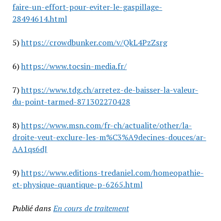
faire-un-effort-pour-eviter-le-gaspillage-
28494614.html
5)
https://crowdbunker.com/v/QkL4PzZsrg
6)
https://www.tocsin-media.fr/
7)
https://www.tdg.ch/arretez-de-baisser-la-valeur-
du-point-tarmed-871302270428
8)
https://www.msn.com/fr-ch/actualite/other/la-
droite-veut-exclure-les-m%C3%A9decines-douces/ar-
AA1qs6dJ
9)
https://www.editions-tredaniel.com/homeopathie-
et-physique-quantique-p-6265.html
Publié dans
En cours de traitement