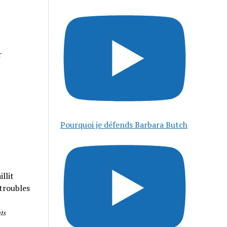
r
Pourquoi je défends Barbara Butch
llit
 troubles
𝑠