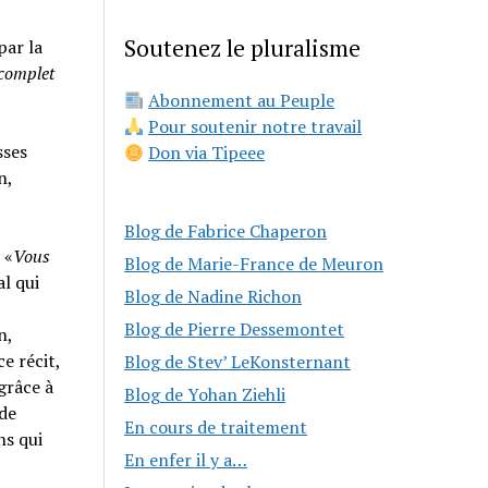
Soutenez le pluralisme
par la
 complet
Abonnement au Peuple
Pour soutenir notre travail
sses
Don via Tipeee
n,
Blog de Fabrice Chaperon
 «
Vous
Blog de Marie-France de Meuron
al qui
Blog de Nadine Richon
Blog de Pierre Dessemontet
n,
e récit,
Blog de Stev’ LeKonsternant
grâce à
Blog de Yohan Ziehli
 de
En cours de traitement
ns qui
En enfer il y a…