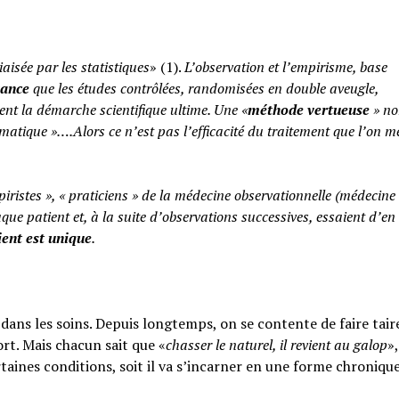
iaisée par les statistiques
» (1).
L’observation et l’empirisme, base
yance
que les études contrôlées, randomisées en double aveugle,
ent la démarche scientifique ultime. Une «
méthode vertueuse
» no
atique »….Alors ce n’est pas l’efficacité du traitement que l’on m
piristes », « praticiens » de la médecine observationnelle (médecine
aque patient et, à la suite d’observations successives, essaient d’en 
ent est unique
.
ans les soins. Depuis longtemps, on se contente de faire taire
rt. Mais chacun sait que «
chasser le naturel, il revient au galop
»,
rtaines conditions, soit il va s’incarner en une forme chroniqu