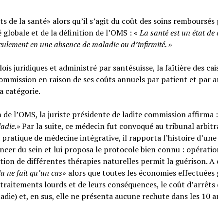
s de la santé» alors qu’il s’agit du coût des soins remboursés 
é globale et de la définition de l’OMS : «
La santé est un
état de
seulement en une absence de maladie ou d’infirmité.
»
ois juridiques et administré par santésuisse, la faîtière des cai
ommission en raison de ses coûts annuels par patient et par a
sa catégorie.
n de l’OMS, la juriste présidente de ladite commission affirma :
ladie.»
Par la suite, ce médecin fut convoqué au tribunal arbitr
 pratique de médecine intégrative, il rapporta l’histoire d’une
cer du sein et lui proposa le protocole bien connu : opératio
tion de différentes thérapies naturelles permit la guérison. A c
la ne fait qu’un cas
» alors que toutes les économies effectuées 
raitements lourds et de leurs conséquences, le coût d’arrêts
adie) et, en sus, elle ne présenta aucune rechute dans les 10 a