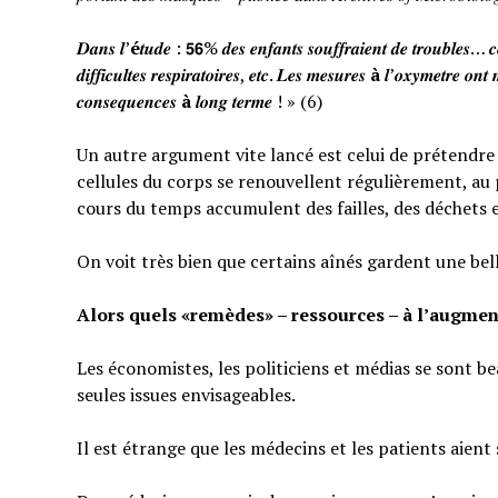
𝑫𝒂𝒏𝒔 𝒍’
é
𝒕𝒖𝒅𝒆 : 𝟱𝟲% 𝒅𝒆𝒔 𝒆𝒏𝒇𝒂𝒏𝒕𝒔 𝒔𝒐𝒖𝒇𝒇𝒓𝒂𝒊𝒆𝒏𝒕 𝒅𝒆 𝒕𝒓𝒐𝒖𝒃𝒍𝒆𝒔… 𝒄𝒆
𝒅𝒊𝒇𝒇𝒊𝒄𝒖𝒍𝒕𝒆𝒔 𝒓𝒆𝒔𝒑𝒊𝒓𝒂𝒕𝒐𝒊𝒓𝒆𝒔, 𝒆𝒕𝒄. 𝑳𝒆𝒔 𝒎𝒆𝒔𝒖𝒓𝒆𝒔
à
𝒍’𝒐𝒙𝒚𝒎𝒆𝒕𝒓𝒆 𝒐𝒏𝒕 
𝒄𝒐𝒏𝒔𝒆𝒒𝒖𝒆𝒏𝒄𝒆𝒔
à
𝒍𝒐𝒏𝒈 𝒕𝒆𝒓𝒎𝒆 ! » (6)
Un autre argument vite lancé est celui de prétendre qu
cellules du corps se renouvellent régulièrement, au p
cours du temps accumulent des failles, des déchets 
On voit très bien que certains aînés gardent une bel
Alors quels «remèdes» – ressources – à l’augmen
Les économistes, les politiciens et médias se sont b
seules issues envisageables.
Il est étrange que les médecins et les patients aient 