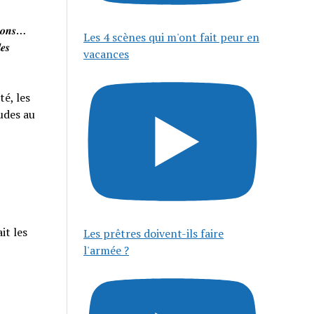
𝒊𝒔𝒐𝒏𝒔…
Les 4 scènes qui m'ont fait peur en
𝒆𝒔
vacances
té, les
tudes au
it les
Les prêtres doivent-ils faire
l'armée ?