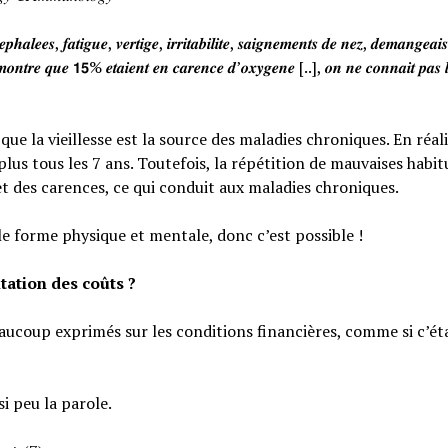
𝒉𝒂𝒍𝒆𝒆𝒔, 𝒇𝒂𝒕𝒊𝒈𝒖𝒆, 𝒗𝒆𝒓𝒕𝒊𝒈𝒆, 𝒊𝒓𝒓𝒊𝒕𝒂𝒃𝒊𝒍𝒊𝒕𝒆, 𝒔𝒂𝒊𝒈𝒏𝒆𝒎𝒆𝒏𝒕𝒔 𝒅𝒆 𝒏𝒆𝒛, 𝒅𝒆𝒎𝒂𝒏𝒈𝒆𝒂
𝒐𝒏𝒕𝒓𝒆 𝒒𝒖𝒆 𝟭𝟱% 𝒆𝒕𝒂𝒊𝒆𝒏𝒕 𝒆𝒏 𝒄𝒂𝒓𝒆𝒏𝒄𝒆 𝒅’𝒐𝒙𝒚𝒈𝒆𝒏𝒆 [..], 𝒐𝒏 𝒏𝒆 𝒄𝒐𝒏𝒏𝒂𝒊𝒕 𝒑𝒂𝒔 𝒍
e la vieillesse est la source des maladies chroniques. En réali
lus tous les 7 ans. Toutefois, la répétition de mauvaises habi
et des carences, ce qui conduit aux maladies chroniques.
le forme physique et mentale, donc c’est possible !
tation des coûts ?
eaucoup exprimés sur les conditions financières, comme si c’éta
si peu la parole.