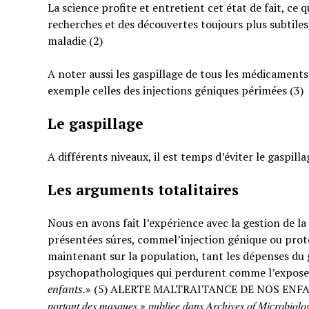
La science profite et entretient cet état de fait, ce 
recherches et des découvertes toujours plus subtiles
maladie (2)
A noter aussi les gaspillage de tous les médicaments
exemple celles des injections géniques périmées (3)
Le gaspillage
A différents niveaux, il est temps d’éviter le gaspilla
Les arguments totalitaires
Nous en avons fait l’expérience avec la gestion de l
présentées sûres, commel’injection génique ou prote
maintenant sur la population, tant les dépenses du g
psychopathologiques qui perdurent comme l’expose
enfants.
» (5) ALERTE MALTRAITANCE DE NOS ENFANTS. « … : « 𝐸𝑡𝑢𝑑𝑒 𝑠
𝑝𝑜𝑟𝑡𝑎𝑛𝑡 𝑑𝑒𝑠 𝑚𝑎𝑠𝑞𝑢𝑒𝑠 » 𝑝𝑢𝑏𝑙𝑖𝑒𝑒 𝑑𝑎𝑛𝑠 𝐴𝑟𝑐ℎ𝑖𝑣𝑒𝑠 𝑜𝑓 𝑀𝑖𝑐𝑟𝑜𝑏𝑖𝑜