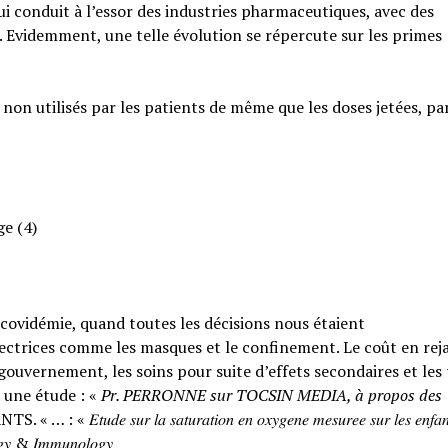
qui conduit à l’essor des industries pharmaceutiques, avec des
. Evidemment, une telle évolution se répercute sur les primes
 non utilisés par les patients de même que les doses jetées, pa
ge (4)
a covidémie, quand toutes les décisions nous étaient
ctrices comme les masques et le confinement. Le coût en rejai
ouvernement, les soins pour suite d’effets secondaires et les
 une étude : «
Pr. PERRONNE sur TOCSIN MEDIA, à propos des
𝑟 𝑙𝑎 𝑠𝑎𝑡𝑢𝑟𝑎𝑡𝑖𝑜𝑛 𝑒𝑛 𝑜𝑥𝑦𝑔𝑒𝑛𝑒 𝑚𝑒𝑠𝑢𝑟𝑒𝑒 𝑠𝑢𝑟 𝑙𝑒𝑠 𝑒𝑛𝑓𝑎𝑛
𝑙𝑜𝑔𝑦 & 𝐼𝑚𝑚𝑢𝑛𝑜𝑙𝑜𝑔𝑦