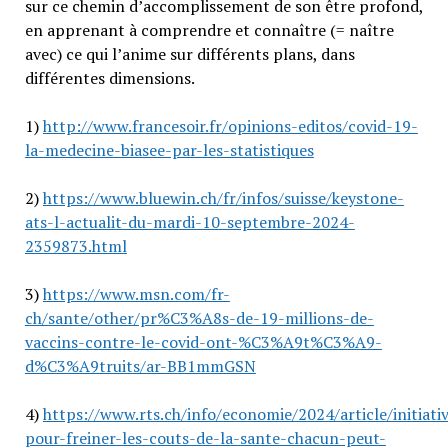
sur ce chemin d’accomplissement de son être profond,
en apprenant à comprendre et connaître (= naître
avec) ce qui l’anime sur différents plans, dans
différentes dimensions.
1)
http://www.francesoir.fr/opinions-editos/covid-19-
la-medecine-biasee-par-les-statistiques
2)
https://www.bluewin.ch/fr/infos/suisse/keystone-
ats-l-actualit-du-mardi-10-septembre-2024-
2359873.html
3)
https://www.msn.com/fr-
ch/sante/other/pr%C3%A8s-de-19-millions-de-
vaccins-contre-le-covid-ont-%C3%A9t%C3%A9-
d%C3%A9truits/ar-BB1mmGSN
4)
https://www.rts.ch/info/economie/2024/article/initiati
pour-freiner-les-couts-de-la-sante-chacun-peut-