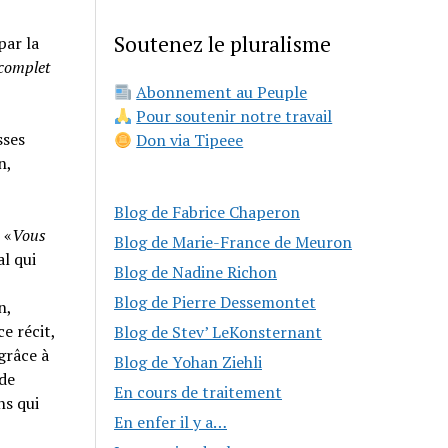
Soutenez le pluralisme
par la
 complet
Abonnement au Peuple
Pour soutenir notre travail
sses
Don via Tipeee
n,
Blog de Fabrice Chaperon
 «
Vous
Blog de Marie-France de Meuron
al qui
Blog de Nadine Richon
Blog de Pierre Dessemontet
n,
e récit,
Blog de Stev’ LeKonsternant
grâce à
Blog de Yohan Ziehli
 de
En cours de traitement
ns qui
En enfer il y a…