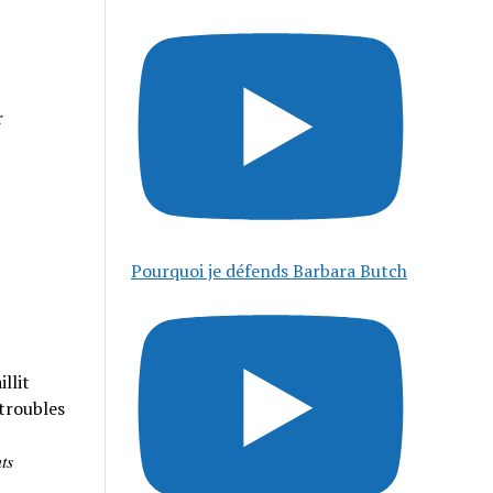
r
Pourquoi je défends Barbara Butch
llit
 troubles
𝑠