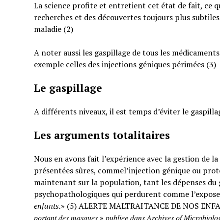
La science profite et entretient cet état de fait, ce 
recherches et des découvertes toujours plus subtiles
maladie (2)
A noter aussi les gaspillage de tous les médicaments
exemple celles des injections géniques périmées (3)
Le gaspillage
A différents niveaux, il est temps d’éviter le gaspilla
Les arguments totalitaires
Nous en avons fait l’expérience avec la gestion de l
présentées sûres, commel’injection génique ou prote
maintenant sur la population, tant les dépenses du g
psychopathologiques qui perdurent comme l’expose
enfants.
» (5) ALERTE MALTRAITANCE DE NOS ENFANTS. « … : « 𝐸𝑡𝑢𝑑𝑒 𝑠
𝑝𝑜𝑟𝑡𝑎𝑛𝑡 𝑑𝑒𝑠 𝑚𝑎𝑠𝑞𝑢𝑒𝑠 » 𝑝𝑢𝑏𝑙𝑖𝑒𝑒 𝑑𝑎𝑛𝑠 𝐴𝑟𝑐ℎ𝑖𝑣𝑒𝑠 𝑜𝑓 𝑀𝑖𝑐𝑟𝑜𝑏𝑖𝑜