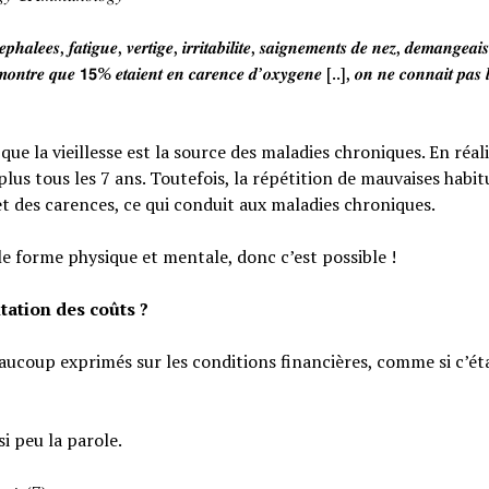
𝒉𝒂𝒍𝒆𝒆𝒔, 𝒇𝒂𝒕𝒊𝒈𝒖𝒆, 𝒗𝒆𝒓𝒕𝒊𝒈𝒆, 𝒊𝒓𝒓𝒊𝒕𝒂𝒃𝒊𝒍𝒊𝒕𝒆, 𝒔𝒂𝒊𝒈𝒏𝒆𝒎𝒆𝒏𝒕𝒔 𝒅𝒆 𝒏𝒆𝒛, 𝒅𝒆𝒎𝒂𝒏𝒈𝒆𝒂
𝒐𝒏𝒕𝒓𝒆 𝒒𝒖𝒆 𝟭𝟱% 𝒆𝒕𝒂𝒊𝒆𝒏𝒕 𝒆𝒏 𝒄𝒂𝒓𝒆𝒏𝒄𝒆 𝒅’𝒐𝒙𝒚𝒈𝒆𝒏𝒆 [..], 𝒐𝒏 𝒏𝒆 𝒄𝒐𝒏𝒏𝒂𝒊𝒕 𝒑𝒂𝒔 𝒍
e la vieillesse est la source des maladies chroniques. En réali
lus tous les 7 ans. Toutefois, la répétition de mauvaises habi
et des carences, ce qui conduit aux maladies chroniques.
le forme physique et mentale, donc c’est possible !
tation des coûts ?
eaucoup exprimés sur les conditions financières, comme si c’éta
si peu la parole.