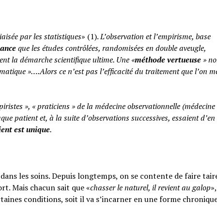
iaisée par les statistiques
» (1).
L’observation et l’empirisme, base
yance
que les études contrôlées, randomisées en double aveugle,
ent la démarche scientifique ultime. Une «
méthode vertueuse
» no
atique »….Alors ce n’est pas l’efficacité du traitement que l’on m
piristes », « praticiens » de la médecine observationnelle (médecine
aque patient et, à la suite d’observations successives, essaient d’en 
ent est unique
.
ans les soins. Depuis longtemps, on se contente de faire taire
rt. Mais chacun sait que «
chasser le naturel, il revient au galop
»,
rtaines conditions, soit il va s’incarner en une forme chroniqu