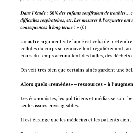
𝑫𝒂𝒏𝒔 𝒍’
é
𝒕𝒖𝒅𝒆 : 𝟱𝟲% 𝒅𝒆𝒔 𝒆𝒏𝒇𝒂𝒏𝒕𝒔 𝒔𝒐𝒖𝒇𝒇𝒓𝒂𝒊𝒆𝒏𝒕 𝒅𝒆 𝒕𝒓𝒐𝒖𝒃𝒍𝒆𝒔… 𝒄𝒆
𝒅𝒊𝒇𝒇𝒊𝒄𝒖𝒍𝒕𝒆𝒔 𝒓𝒆𝒔𝒑𝒊𝒓𝒂𝒕𝒐𝒊𝒓𝒆𝒔, 𝒆𝒕𝒄. 𝑳𝒆𝒔 𝒎𝒆𝒔𝒖𝒓𝒆𝒔
à
𝒍’𝒐𝒙𝒚𝒎𝒆𝒕𝒓𝒆 𝒐𝒏𝒕 
𝒄𝒐𝒏𝒔𝒆𝒒𝒖𝒆𝒏𝒄𝒆𝒔
à
𝒍𝒐𝒏𝒈 𝒕𝒆𝒓𝒎𝒆 ! » (6)
Un autre argument vite lancé est celui de prétendre qu
cellules du corps se renouvellent régulièrement, au p
cours du temps accumulent des failles, des déchets 
On voit très bien que certains aînés gardent une bel
Alors quels «remèdes» – ressources – à l’augmen
Les économistes, les politiciens et médias se sont b
seules issues envisageables.
Il est étrange que les médecins et les patients aient 