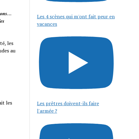
𝒊𝒔𝒐𝒏𝒔…
Les 4 scènes qui m'ont fait peur en
𝒆𝒔
vacances
té, les
tudes au
it les
Les prêtres doivent-ils faire
l'armée ?