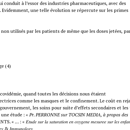
qui conduit à l’essor des industries pharmaceutiques, avec des
. Evidemment, une telle évolution se répercute sur les primes
 non utilisés par les patients de même que les doses jetées, pa
ge (4)
a covidémie, quand toutes les décisions nous étaient
ctrices comme les masques et le confinement. Le coût en rejai
ouvernement, les soins pour suite d’effets secondaires et les
 une étude : «
Pr. PERRONNE sur TOCSIN MEDIA, à propos des
𝑟 𝑙𝑎 𝑠𝑎𝑡𝑢𝑟𝑎𝑡𝑖𝑜𝑛 𝑒𝑛 𝑜𝑥𝑦𝑔𝑒𝑛𝑒 𝑚𝑒𝑠𝑢𝑟𝑒𝑒 𝑠𝑢𝑟 𝑙𝑒𝑠 𝑒𝑛𝑓𝑎𝑛
𝑙𝑜𝑔𝑦 & 𝐼𝑚𝑚𝑢𝑛𝑜𝑙𝑜𝑔𝑦