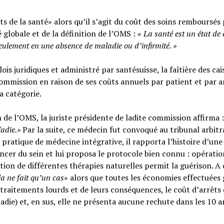
s de la santé» alors qu’il s’agit du coût des soins remboursés 
é globale et de la définition de l’OMS : «
La santé est un
état de
seulement en une absence de maladie ou d’infirmité.
»
ois juridiques et administré par santésuisse, la faîtière des cai
ommission en raison de ses coûts annuels par patient et par a
sa catégorie.
n de l’OMS, la juriste présidente de ladite commission affirma :
ladie.»
Par la suite, ce médecin fut convoqué au tribunal arbitr
 pratique de médecine intégrative, il rapporta l’histoire d’une
cer du sein et lui proposa le protocole bien connu : opératio
tion de différentes thérapies naturelles permit la guérison. A c
la ne fait qu’un cas
» alors que toutes les économies effectuées 
raitements lourds et de leurs conséquences, le coût d’arrêts
adie) et, en sus, elle ne présenta aucune rechute dans les 10 a