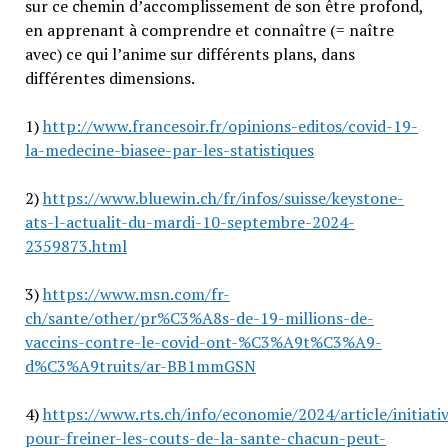
sur ce chemin d’accomplissement de son être profond,
en apprenant à comprendre et connaître (= naître
avec) ce qui l’anime sur différents plans, dans
différentes dimensions.
1)
http://www.francesoir.fr/opinions-editos/covid-19-
la-medecine-biasee-par-les-statistiques
2)
https://www.bluewin.ch/fr/infos/suisse/keystone-
ats-l-actualit-du-mardi-10-septembre-2024-
2359873.html
3)
https://www.msn.com/fr-
ch/sante/other/pr%C3%A8s-de-19-millions-de-
vaccins-contre-le-covid-ont-%C3%A9t%C3%A9-
d%C3%A9truits/ar-BB1mmGSN
4)
https://www.rts.ch/info/economie/2024/article/initiati
pour-freiner-les-couts-de-la-sante-chacun-peut-