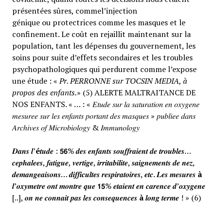
présentées sûres, commel’injection
génique ou protectrices comme les masques et le
confinement. Le coût en rejaillit maintenant sur la
population, tant les dépenses du gouvernement, les
soins pour suite d’effets secondaires et les troubles
psychopathologiques qui perdurent comme l’expose
une étude : «
Pr. PERRONNE sur TOCSIN MEDIA, à
propos des enfants.
» (5) ALERTE MALTRAITANCE DE
NOS ENFANTS. « … : « 𝐸𝑡𝑢𝑑𝑒 𝑠𝑢𝑟 𝑙𝑎 𝑠𝑎𝑡𝑢𝑟𝑎𝑡𝑖𝑜𝑛 𝑒𝑛 𝑜𝑥𝑦𝑔𝑒𝑛𝑒
𝑚𝑒𝑠𝑢𝑟𝑒𝑒 𝑠𝑢𝑟 𝑙𝑒𝑠 𝑒𝑛𝑓𝑎𝑛𝑡𝑠 𝑝𝑜𝑟𝑡𝑎𝑛𝑡 𝑑𝑒𝑠 𝑚𝑎𝑠𝑞𝑢𝑒𝑠 » 𝑝𝑢𝑏𝑙𝑖𝑒𝑒 𝑑𝑎𝑛𝑠
𝐴𝑟𝑐ℎ𝑖𝑣𝑒𝑠 𝑜𝑓 𝑀𝑖𝑐𝑟𝑜𝑏𝑖𝑜𝑙𝑜𝑔𝑦 & 𝐼𝑚𝑚𝑢𝑛𝑜𝑙𝑜𝑔𝑦
𝑫𝒂𝒏𝒔 𝒍’
é
𝒕𝒖𝒅𝒆 : 𝟱𝟲% 𝒅𝒆𝒔 𝒆𝒏𝒇𝒂𝒏𝒕𝒔 𝒔𝒐𝒖𝒇𝒇𝒓𝒂𝒊𝒆𝒏𝒕 𝒅𝒆 𝒕𝒓𝒐𝒖𝒃𝒍𝒆𝒔…
𝒄𝒆𝒑𝒉𝒂𝒍𝒆𝒆𝒔, 𝒇𝒂𝒕𝒊𝒈𝒖𝒆, 𝒗𝒆𝒓𝒕𝒊𝒈𝒆, 𝒊𝒓𝒓𝒊𝒕𝒂𝒃𝒊𝒍𝒊𝒕𝒆, 𝒔𝒂𝒊𝒈𝒏𝒆𝒎𝒆𝒏𝒕𝒔 𝒅𝒆 𝒏𝒆𝒛,
𝒅𝒆𝒎𝒂𝒏𝒈𝒆𝒂𝒊𝒔𝒐𝒏𝒔… 𝒅𝒊𝒇𝒇𝒊𝒄𝒖𝒍𝒕𝒆𝒔 𝒓𝒆𝒔𝒑𝒊𝒓𝒂𝒕𝒐𝒊𝒓𝒆𝒔, 𝒆𝒕𝒄. 𝑳𝒆𝒔 𝒎𝒆𝒔𝒖𝒓𝒆𝒔
à
𝒍’𝒐𝒙𝒚𝒎𝒆𝒕𝒓𝒆 𝒐𝒏𝒕 𝒎𝒐𝒏𝒕𝒓𝒆 𝒒𝒖𝒆 𝟭𝟱% 𝒆𝒕𝒂𝒊𝒆𝒏𝒕 𝒆𝒏 𝒄𝒂𝒓𝒆𝒏𝒄𝒆 𝒅’𝒐𝒙𝒚𝒈𝒆𝒏𝒆
[..], 𝒐𝒏 𝒏𝒆 𝒄𝒐𝒏𝒏𝒂𝒊𝒕 𝒑𝒂𝒔 𝒍𝒆𝒔 𝒄𝒐𝒏𝒔𝒆𝒒𝒖𝒆𝒏𝒄𝒆𝒔
à
𝒍𝒐𝒏𝒈 𝒕𝒆𝒓𝒎𝒆 ! » (6)