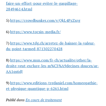
faire-un-effort-pour-eviter-le-gaspillage-
28494614.html
5)
https://crowdbunker.com/v/QkL4PzZsrg
6)
https://www.tocsin-media.fr/
7)
https://www.tdg.ch/arretez-de-baisser-la-valeur-
du-point-tarmed-871302270428
8)
https://www.msn.com/fr-ch/actualite/other/la-
droite-veut-exclure-les-m%C3%A9decines-douces/ar-
AA1qs6dJ
9)
https://www.editions-tredaniel.com/homeopathie-
et-physique-quantique-p-6265.html
Publié dans
En cours de traitement