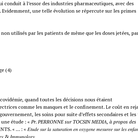
qui conduit à l’essor des industries pharmaceutiques, avec des
. Evidemment, une telle évolution se répercute sur les primes
 non utilisés par les patients de même que les doses jetées, pa
ge (4)
a covidémie, quand toutes les décisions nous étaient
ctrices comme les masques et le confinement. Le coût en rejai
ouvernement, les soins pour suite d’effets secondaires et les
 une étude : «
Pr. PERRONNE sur TOCSIN MEDIA, à propos des
𝑟 𝑙𝑎 𝑠𝑎𝑡𝑢𝑟𝑎𝑡𝑖𝑜𝑛 𝑒𝑛 𝑜𝑥𝑦𝑔𝑒𝑛𝑒 𝑚𝑒𝑠𝑢𝑟𝑒𝑒 𝑠𝑢𝑟 𝑙𝑒𝑠 𝑒𝑛𝑓𝑎𝑛
𝑙𝑜𝑔𝑦 & 𝐼𝑚𝑚𝑢𝑛𝑜𝑙𝑜𝑔𝑦