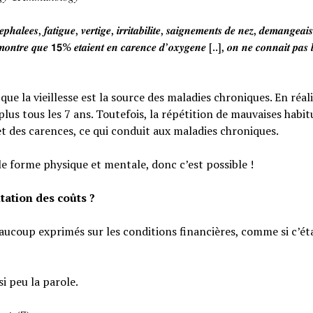
𝒉𝒂𝒍𝒆𝒆𝒔, 𝒇𝒂𝒕𝒊𝒈𝒖𝒆, 𝒗𝒆𝒓𝒕𝒊𝒈𝒆, 𝒊𝒓𝒓𝒊𝒕𝒂𝒃𝒊𝒍𝒊𝒕𝒆, 𝒔𝒂𝒊𝒈𝒏𝒆𝒎𝒆𝒏𝒕𝒔 𝒅𝒆 𝒏𝒆𝒛, 𝒅𝒆𝒎𝒂𝒏𝒈𝒆𝒂
𝒐𝒏𝒕𝒓𝒆 𝒒𝒖𝒆 𝟭𝟱% 𝒆𝒕𝒂𝒊𝒆𝒏𝒕 𝒆𝒏 𝒄𝒂𝒓𝒆𝒏𝒄𝒆 𝒅’𝒐𝒙𝒚𝒈𝒆𝒏𝒆 [..], 𝒐𝒏 𝒏𝒆 𝒄𝒐𝒏𝒏𝒂𝒊𝒕 𝒑𝒂𝒔 𝒍
e la vieillesse est la source des maladies chroniques. En réali
lus tous les 7 ans. Toutefois, la répétition de mauvaises habi
et des carences, ce qui conduit aux maladies chroniques.
le forme physique et mentale, donc c’est possible !
tation des coûts ?
eaucoup exprimés sur les conditions financières, comme si c’éta
si peu la parole.