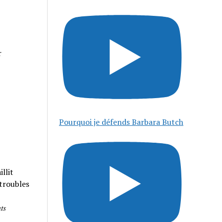
r
Pourquoi je défends Barbara Butch
llit
 troubles
𝑠