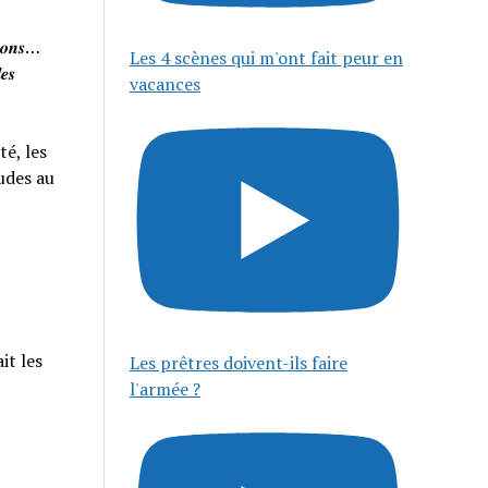
𝒊𝒔𝒐𝒏𝒔…
Les 4 scènes qui m'ont fait peur en
𝒆𝒔
vacances
té, les
tudes au
it les
Les prêtres doivent-ils faire
l'armée ?