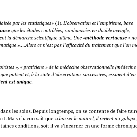
iaisée par les statistiques
» (1).
L’observation et l’empirisme, base
yance
que les études contrôlées, randomisées en double aveugle,
ent la démarche scientifique ultime. Une «
méthode vertueuse
» no
atique »….Alors ce n’est pas l’efficacité du traitement que l’on m
piristes », « praticiens » de la médecine observationnelle (médecine
aque patient et, à la suite d’observations successives, essaient d’en 
ent est unique
.
ans les soins. Depuis longtemps, on se contente de faire taire
rt. Mais chacun sait que «
chasser le naturel, il revient au galop
»,
rtaines conditions, soit il va s’incarner en une forme chroniqu