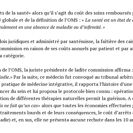
s de la santé» alors qu’il s’agit du coût des soins remboursés 
é globale et de la définition de l’OMS : «
La santé est un
état de
seulement en une absence de maladie ou d’infirmité.
»
ois juridiques et administré par santésuisse, la faîtière des cai
ommission en raison de ses coûts annuels par patient et par a
sa catégorie.
n de l’OMS, la juriste présidente de ladite commission affirma :
ladie.»
Par la suite, ce médecin fut convoqué au tribunal arbitr
 pratique de médecine intégrative, il rapporta l’histoire d’une
cer du sein et lui proposa le protocole bien connu : opératio
tion de différentes thérapies naturelles permit la guérison. A c
la ne fait qu’un cas
» alors que toutes les économies effectuées 
raitements lourds et de leurs conséquences, le coût d’arrêts
adie) et, en sus, elle ne présenta aucune rechute dans les 10 a