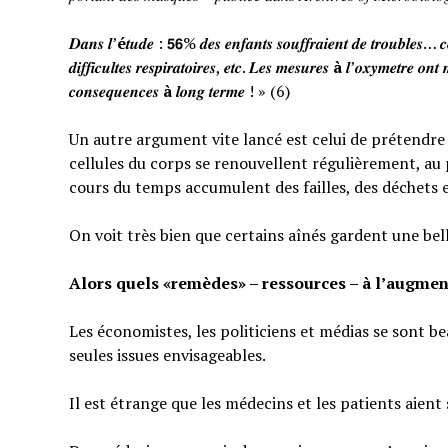
𝑫𝒂𝒏𝒔 𝒍’
é
𝒕𝒖𝒅𝒆 : 𝟱𝟲% 𝒅𝒆𝒔 𝒆𝒏𝒇𝒂𝒏𝒕𝒔 𝒔𝒐𝒖𝒇𝒇𝒓𝒂𝒊𝒆𝒏𝒕 𝒅𝒆 𝒕𝒓𝒐𝒖𝒃𝒍𝒆𝒔… 𝒄𝒆
𝒅𝒊𝒇𝒇𝒊𝒄𝒖𝒍𝒕𝒆𝒔 𝒓𝒆𝒔𝒑𝒊𝒓𝒂𝒕𝒐𝒊𝒓𝒆𝒔, 𝒆𝒕𝒄. 𝑳𝒆𝒔 𝒎𝒆𝒔𝒖𝒓𝒆𝒔
à
𝒍’𝒐𝒙𝒚𝒎𝒆𝒕𝒓𝒆 𝒐𝒏𝒕 
𝒄𝒐𝒏𝒔𝒆𝒒𝒖𝒆𝒏𝒄𝒆𝒔
à
𝒍𝒐𝒏𝒈 𝒕𝒆𝒓𝒎𝒆 ! » (6)
Un autre argument vite lancé est celui de prétendre qu
cellules du corps se renouvellent régulièrement, au p
cours du temps accumulent des failles, des déchets 
On voit très bien que certains aînés gardent une bel
Alors quels «remèdes» – ressources – à l’augmen
Les économistes, les politiciens et médias se sont b
seules issues envisageables.
Il est étrange que les médecins et les patients aient 