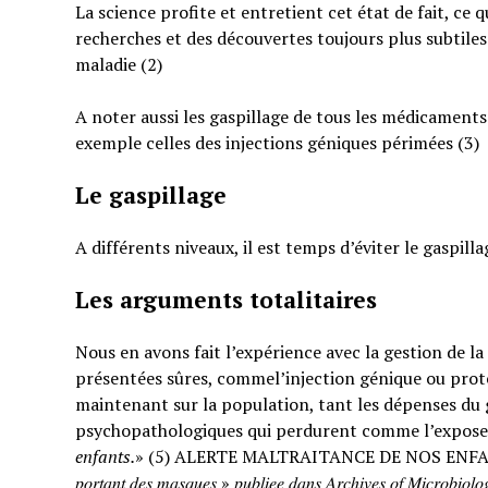
La science profite et entretient cet état de fait, ce 
recherches et des découvertes toujours plus subtiles
maladie (2)
A noter aussi les gaspillage de tous les médicaments
exemple celles des injections géniques périmées (3)
Le gaspillage
A différents niveaux, il est temps d’éviter le gaspilla
Les arguments totalitaires
Nous en avons fait l’expérience avec la gestion de l
présentées sûres, commel’injection génique ou prote
maintenant sur la population, tant les dépenses du g
psychopathologiques qui perdurent comme l’expose
enfants.
» (5) ALERTE MALTRAITANCE DE NOS ENFANTS. « … : « 𝐸𝑡𝑢𝑑𝑒 𝑠
𝑝𝑜𝑟𝑡𝑎𝑛𝑡 𝑑𝑒𝑠 𝑚𝑎𝑠𝑞𝑢𝑒𝑠 » 𝑝𝑢𝑏𝑙𝑖𝑒𝑒 𝑑𝑎𝑛𝑠 𝐴𝑟𝑐ℎ𝑖𝑣𝑒𝑠 𝑜𝑓 𝑀𝑖𝑐𝑟𝑜𝑏𝑖𝑜