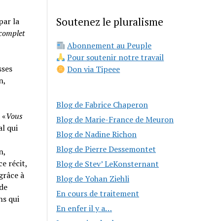
Soutenez le pluralisme
par la
 complet
Abonnement au Peuple
Pour soutenir notre travail
sses
Don via Tipeee
n,
Blog de Fabrice Chaperon
 «
Vous
Blog de Marie-France de Meuron
al qui
Blog de Nadine Richon
Blog de Pierre Dessemontet
n,
e récit,
Blog de Stev’ LeKonsternant
grâce à
Blog de Yohan Ziehli
 de
En cours de traitement
ns qui
En enfer il y a…