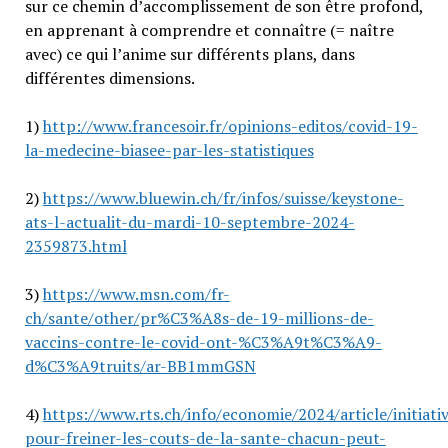
sur ce chemin d’accomplissement de son être profond,
en apprenant à comprendre et connaître (= naître
avec) ce qui l’anime sur différents plans, dans
différentes dimensions.
1)
http://www.francesoir.fr/opinions-editos/covid-19-
la-medecine-biasee-par-les-statistiques
2)
https://www.bluewin.ch/fr/infos/suisse/keystone-
ats-l-actualit-du-mardi-10-septembre-2024-
2359873.html
3)
https://www.msn.com/fr-
ch/sante/other/pr%C3%A8s-de-19-millions-de-
vaccins-contre-le-covid-ont-%C3%A9t%C3%A9-
d%C3%A9truits/ar-BB1mmGSN
4)
https://www.rts.ch/info/economie/2024/article/initiati
pour-freiner-les-couts-de-la-sante-chacun-peut-