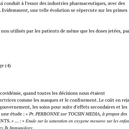
qui conduit à l’essor des industries pharmaceutiques, avec des
. Evidemment, une telle évolution se répercute sur les primes
 non utilisés par les patients de même que les doses jetées, pa
ge (4)
a covidémie, quand toutes les décisions nous étaient
ctrices comme les masques et le confinement. Le coût en rejai
ouvernement, les soins pour suite d’effets secondaires et les
 une étude : «
Pr. PERRONNE sur TOCSIN MEDIA, à propos des
𝑟 𝑙𝑎 𝑠𝑎𝑡𝑢𝑟𝑎𝑡𝑖𝑜𝑛 𝑒𝑛 𝑜𝑥𝑦𝑔𝑒𝑛𝑒 𝑚𝑒𝑠𝑢𝑟𝑒𝑒 𝑠𝑢𝑟 𝑙𝑒𝑠 𝑒𝑛𝑓𝑎𝑛
𝑙𝑜𝑔𝑦 & 𝐼𝑚𝑚𝑢𝑛𝑜𝑙𝑜𝑔𝑦