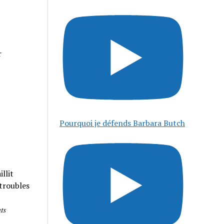
r
Pourquoi je défends Barbara Butch
llit
 troubles
𝑠