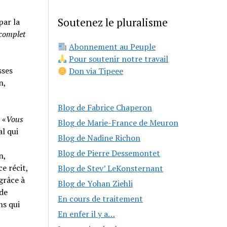
Soutenez le pluralisme
par la
 complet
Abonnement au Peuple
Pour soutenir notre travail
sses
Don via Tipeee
n,
Blog de Fabrice Chaperon
 «
Vous
Blog de Marie-France de Meuron
al qui
Blog de Nadine Richon
Blog de Pierre Dessemontet
n,
e récit,
Blog de Stev’ LeKonsternant
grâce à
Blog de Yohan Ziehli
 de
En cours de traitement
ns qui
En enfer il y a…