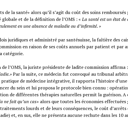
s de la santé» alors qu’il s’agit du coût des soins remboursés 
é globale et de la définition de l’OMS : «
La santé est un
état de
seulement en une absence de maladie ou d’infirmité.
»
ois juridiques et administré par santésuisse, la faîtière des cai
ommission en raison de ses coûts annuels par patient et par a
sa catégorie.
n de l’OMS, la juriste présidente de ladite commission affirma :
ladie.»
Par la suite, ce médecin fut convoqué au tribunal arbitr
 pratique de médecine intégrative, il rapporta l’histoire d’une
cer du sein et lui proposa le protocole bien connu : opératio
tion de différentes thérapies naturelles permit la guérison. A c
la ne fait qu’un cas
» alors que toutes les économies effectuées 
raitements lourds et de leurs conséquences, le coût d’arrêts
adie) et, en sus, elle ne présenta aucune rechute dans les 10 a