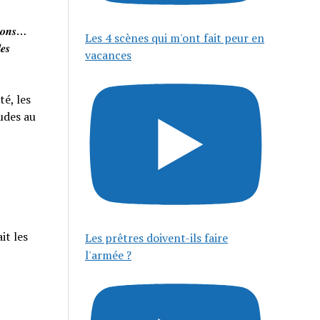
𝒊𝒔𝒐𝒏𝒔…
Les 4 scènes qui m'ont fait peur en
𝒆𝒔
vacances
té, les
tudes au
it les
Les prêtres doivent-ils faire
l'armée ?