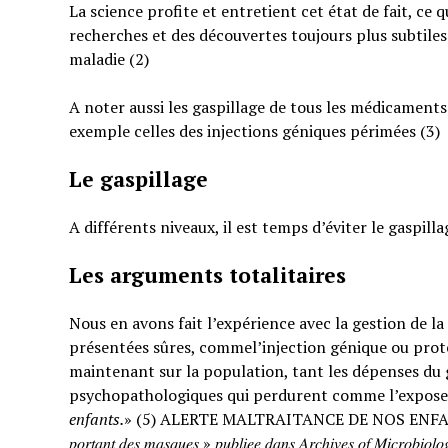
La science profite et entretient cet état de fait, ce 
recherches et des découvertes toujours plus subtiles
maladie (2)
A noter aussi les gaspillage de tous les médicaments
exemple celles des injections géniques périmées (3)
Le gaspillage
A différents niveaux, il est temps d’éviter le gaspilla
Les arguments totalitaires
Nous en avons fait l’expérience avec la gestion de l
présentées sûres, commel’injection génique ou prote
maintenant sur la population, tant les dépenses du g
psychopathologiques qui perdurent comme l’expose
enfants.
» (5) ALERTE MALTRAITANCE DE NOS ENFANTS. « … : « 𝐸𝑡𝑢𝑑𝑒 𝑠
𝑝𝑜𝑟𝑡𝑎𝑛𝑡 𝑑𝑒𝑠 𝑚𝑎𝑠𝑞𝑢𝑒𝑠 » 𝑝𝑢𝑏𝑙𝑖𝑒𝑒 𝑑𝑎𝑛𝑠 𝐴𝑟𝑐ℎ𝑖𝑣𝑒𝑠 𝑜𝑓 𝑀𝑖𝑐𝑟𝑜𝑏𝑖𝑜