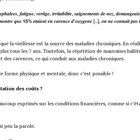
𝒉𝒂𝒍𝒆𝒆𝒔, 𝒇𝒂𝒕𝒊𝒈𝒖𝒆, 𝒗𝒆𝒓𝒕𝒊𝒈𝒆, 𝒊𝒓𝒓𝒊𝒕𝒂𝒃𝒊𝒍𝒊𝒕𝒆, 𝒔𝒂𝒊𝒈𝒏𝒆𝒎𝒆𝒏𝒕𝒔 𝒅𝒆 𝒏𝒆𝒛, 𝒅𝒆𝒎𝒂𝒏𝒈𝒆𝒂
𝒐𝒏𝒕𝒓𝒆 𝒒𝒖𝒆 𝟭𝟱% 𝒆𝒕𝒂𝒊𝒆𝒏𝒕 𝒆𝒏 𝒄𝒂𝒓𝒆𝒏𝒄𝒆 𝒅’𝒐𝒙𝒚𝒈𝒆𝒏𝒆 [..], 𝒐𝒏 𝒏𝒆 𝒄𝒐𝒏𝒏𝒂𝒊𝒕 𝒑𝒂𝒔 𝒍
e la vieillesse est la source des maladies chroniques. En réali
lus tous les 7 ans. Toutefois, la répétition de mauvaises habi
et des carences, ce qui conduit aux maladies chroniques.
le forme physique et mentale, donc c’est possible !
tation des coûts ?
eaucoup exprimés sur les conditions financières, comme si c’éta
si peu la parole.