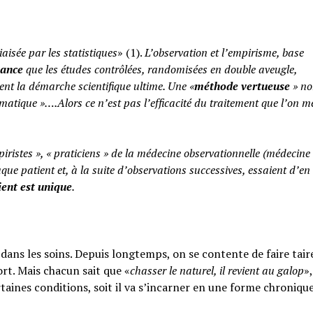
iaisée par les statistiques
» (1).
L’observation et l’empirisme, base
yance
que les études contrôlées, randomisées en double aveugle,
ent la démarche scientifique ultime. Une «
méthode vertueuse
» no
atique »….Alors ce n’est pas l’efficacité du traitement que l’on m
piristes », « praticiens » de la médecine observationnelle (médecine
aque patient et, à la suite d’observations successives, essaient d’en 
ent est unique
.
ans les soins. Depuis longtemps, on se contente de faire taire
rt. Mais chacun sait que «
chasser le naturel, il revient au galop
»,
rtaines conditions, soit il va s’incarner en une forme chroniqu