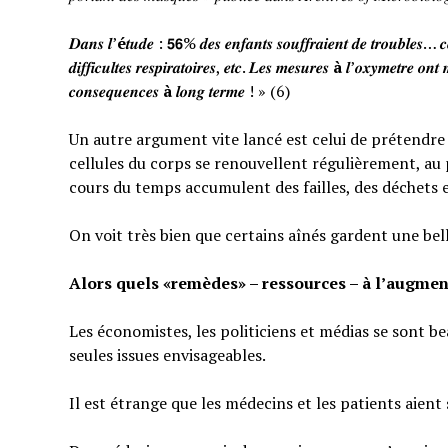
𝑫𝒂𝒏𝒔 𝒍’
é
𝒕𝒖𝒅𝒆 : 𝟱𝟲% 𝒅𝒆𝒔 𝒆𝒏𝒇𝒂𝒏𝒕𝒔 𝒔𝒐𝒖𝒇𝒇𝒓𝒂𝒊𝒆𝒏𝒕 𝒅𝒆 𝒕𝒓𝒐𝒖𝒃𝒍𝒆𝒔… 𝒄𝒆
𝒅𝒊𝒇𝒇𝒊𝒄𝒖𝒍𝒕𝒆𝒔 𝒓𝒆𝒔𝒑𝒊𝒓𝒂𝒕𝒐𝒊𝒓𝒆𝒔, 𝒆𝒕𝒄. 𝑳𝒆𝒔 𝒎𝒆𝒔𝒖𝒓𝒆𝒔
à
𝒍’𝒐𝒙𝒚𝒎𝒆𝒕𝒓𝒆 𝒐𝒏𝒕 
𝒄𝒐𝒏𝒔𝒆𝒒𝒖𝒆𝒏𝒄𝒆𝒔
à
𝒍𝒐𝒏𝒈 𝒕𝒆𝒓𝒎𝒆 ! » (6)
Un autre argument vite lancé est celui de prétendre qu
cellules du corps se renouvellent régulièrement, au p
cours du temps accumulent des failles, des déchets 
On voit très bien que certains aînés gardent une bel
Alors quels «remèdes» – ressources – à l’augmen
Les économistes, les politiciens et médias se sont b
seules issues envisageables.
Il est étrange que les médecins et les patients aient 