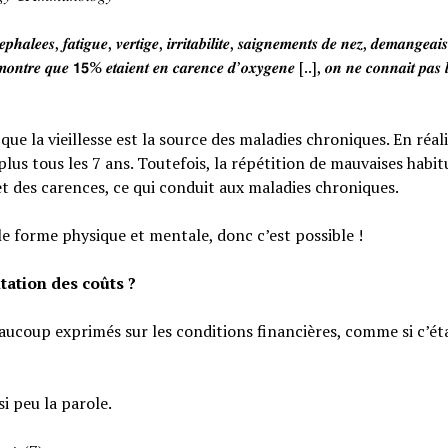
𝒉𝒂𝒍𝒆𝒆𝒔, 𝒇𝒂𝒕𝒊𝒈𝒖𝒆, 𝒗𝒆𝒓𝒕𝒊𝒈𝒆, 𝒊𝒓𝒓𝒊𝒕𝒂𝒃𝒊𝒍𝒊𝒕𝒆, 𝒔𝒂𝒊𝒈𝒏𝒆𝒎𝒆𝒏𝒕𝒔 𝒅𝒆 𝒏𝒆𝒛, 𝒅𝒆𝒎𝒂𝒏𝒈𝒆𝒂
𝒐𝒏𝒕𝒓𝒆 𝒒𝒖𝒆 𝟭𝟱% 𝒆𝒕𝒂𝒊𝒆𝒏𝒕 𝒆𝒏 𝒄𝒂𝒓𝒆𝒏𝒄𝒆 𝒅’𝒐𝒙𝒚𝒈𝒆𝒏𝒆 [..], 𝒐𝒏 𝒏𝒆 𝒄𝒐𝒏𝒏𝒂𝒊𝒕 𝒑𝒂𝒔 𝒍
e la vieillesse est la source des maladies chroniques. En réali
lus tous les 7 ans. Toutefois, la répétition de mauvaises habi
et des carences, ce qui conduit aux maladies chroniques.
le forme physique et mentale, donc c’est possible !
tation des coûts ?
eaucoup exprimés sur les conditions financières, comme si c’éta
si peu la parole.