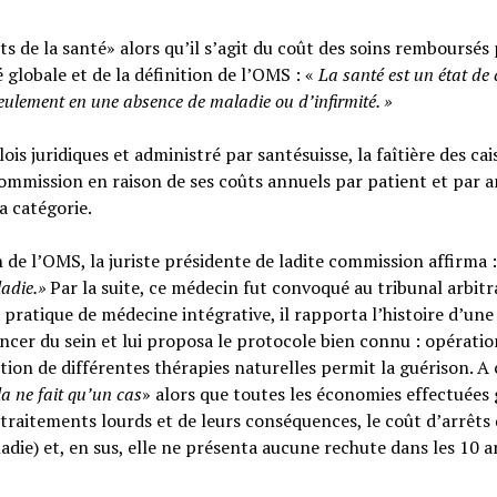
s de la santé» alors qu’il s’agit du coût des soins remboursés 
é globale et de la définition de l’OMS : «
La santé est un
état de
seulement en une absence de maladie ou d’infirmité.
»
ois juridiques et administré par santésuisse, la faîtière des cai
ommission en raison de ses coûts annuels par patient et par a
sa catégorie.
n de l’OMS, la juriste présidente de ladite commission affirma :
ladie.»
Par la suite, ce médecin fut convoqué au tribunal arbitr
 pratique de médecine intégrative, il rapporta l’histoire d’une
cer du sein et lui proposa le protocole bien connu : opératio
tion de différentes thérapies naturelles permit la guérison. A c
la ne fait qu’un cas
» alors que toutes les économies effectuées 
raitements lourds et de leurs conséquences, le coût d’arrêts
adie) et, en sus, elle ne présenta aucune rechute dans les 10 a