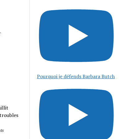
r
Pourquoi je défends Barbara Butch
llit
 troubles
𝑠