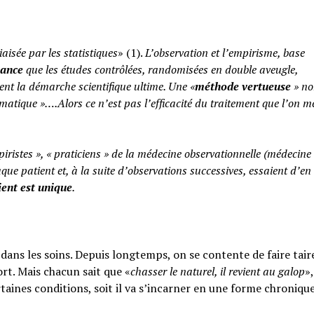
iaisée par les statistiques
» (1).
L’observation et l’empirisme, base
yance
que les études contrôlées, randomisées en double aveugle,
ent la démarche scientifique ultime. Une «
méthode vertueuse
» no
atique »….Alors ce n’est pas l’efficacité du traitement que l’on m
piristes », « praticiens » de la médecine observationnelle (médecine
aque patient et, à la suite d’observations successives, essaient d’en 
ent est unique
.
ans les soins. Depuis longtemps, on se contente de faire taire
rt. Mais chacun sait que «
chasser le naturel, il revient au galop
»,
rtaines conditions, soit il va s’incarner en une forme chroniqu