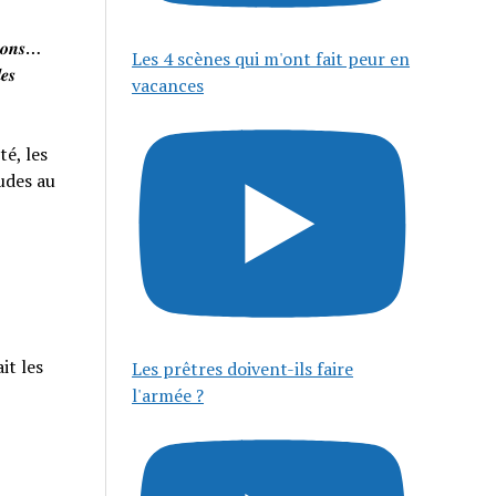
𝒊𝒔𝒐𝒏𝒔…
Les 4 scènes qui m'ont fait peur en
𝒆𝒔
vacances
té, les
tudes au
it les
Les prêtres doivent-ils faire
l'armée ?