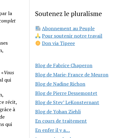
Soutenez le pluralisme
par la
 complet
Abonnement au Peuple
Pour soutenir notre travail
sses
Don via Tipeee
n,
Blog de Fabrice Chaperon
 «
Vous
Blog de Marie-France de Meuron
al qui
Blog de Nadine Richon
Blog de Pierre Dessemontet
n,
e récit,
Blog de Stev’ LeKonsternant
grâce à
Blog de Yohan Ziehli
 de
En cours de traitement
ns qui
En enfer il y a…