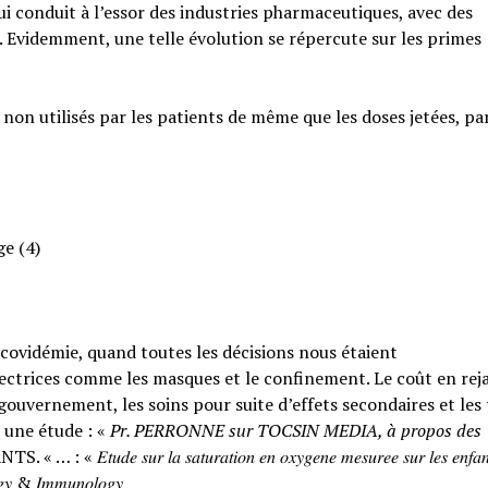
qui conduit à l’essor des industries pharmaceutiques, avec des
. Evidemment, une telle évolution se répercute sur les primes
 non utilisés par les patients de même que les doses jetées, pa
ge (4)
a covidémie, quand toutes les décisions nous étaient
ctrices comme les masques et le confinement. Le coût en rejai
ouvernement, les soins pour suite d’effets secondaires et les
 une étude : «
Pr. PERRONNE sur TOCSIN MEDIA, à propos des
𝑟 𝑙𝑎 𝑠𝑎𝑡𝑢𝑟𝑎𝑡𝑖𝑜𝑛 𝑒𝑛 𝑜𝑥𝑦𝑔𝑒𝑛𝑒 𝑚𝑒𝑠𝑢𝑟𝑒𝑒 𝑠𝑢𝑟 𝑙𝑒𝑠 𝑒𝑛𝑓𝑎𝑛
𝑙𝑜𝑔𝑦 & 𝐼𝑚𝑚𝑢𝑛𝑜𝑙𝑜𝑔𝑦