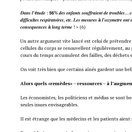
𝑫𝒂𝒏𝒔 𝒍’
é
𝒕𝒖𝒅𝒆 : 𝟱𝟲% 𝒅𝒆𝒔 𝒆𝒏𝒇𝒂𝒏𝒕𝒔 𝒔𝒐𝒖𝒇𝒇𝒓𝒂𝒊𝒆𝒏𝒕 𝒅𝒆 𝒕𝒓𝒐𝒖𝒃𝒍𝒆𝒔… 𝒄𝒆
𝒅𝒊𝒇𝒇𝒊𝒄𝒖𝒍𝒕𝒆𝒔 𝒓𝒆𝒔𝒑𝒊𝒓𝒂𝒕𝒐𝒊𝒓𝒆𝒔, 𝒆𝒕𝒄. 𝑳𝒆𝒔 𝒎𝒆𝒔𝒖𝒓𝒆𝒔
à
𝒍’𝒐𝒙𝒚𝒎𝒆𝒕𝒓𝒆 𝒐𝒏𝒕 
𝒄𝒐𝒏𝒔𝒆𝒒𝒖𝒆𝒏𝒄𝒆𝒔
à
𝒍𝒐𝒏𝒈 𝒕𝒆𝒓𝒎𝒆 ! » (6)
Un autre argument vite lancé est celui de prétendre qu
cellules du corps se renouvellent régulièrement, au p
cours du temps accumulent des failles, des déchets 
On voit très bien que certains aînés gardent une bel
Alors quels «remèdes» – ressources – à l’augmen
Les économistes, les politiciens et médias se sont b
seules issues envisageables.
Il est étrange que les médecins et les patients aient 