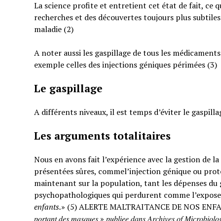
La science profite et entretient cet état de fait, ce 
recherches et des découvertes toujours plus subtiles
maladie (2)
A noter aussi les gaspillage de tous les médicaments
exemple celles des injections géniques périmées (3)
Le gaspillage
A différents niveaux, il est temps d’éviter le gaspilla
Les arguments totalitaires
Nous en avons fait l’expérience avec la gestion de l
présentées sûres, commel’injection génique ou prote
maintenant sur la population, tant les dépenses du g
psychopathologiques qui perdurent comme l’expose
enfants.
» (5) ALERTE MALTRAITANCE DE NOS ENFANTS. « … : « 𝐸𝑡𝑢𝑑𝑒 𝑠
𝑝𝑜𝑟𝑡𝑎𝑛𝑡 𝑑𝑒𝑠 𝑚𝑎𝑠𝑞𝑢𝑒𝑠 » 𝑝𝑢𝑏𝑙𝑖𝑒𝑒 𝑑𝑎𝑛𝑠 𝐴𝑟𝑐ℎ𝑖𝑣𝑒𝑠 𝑜𝑓 𝑀𝑖𝑐𝑟𝑜𝑏𝑖𝑜