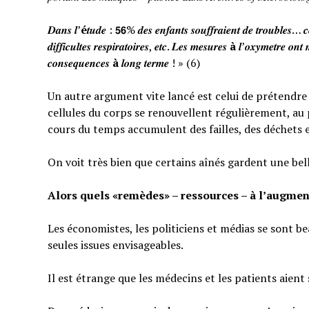
𝑫𝒂𝒏𝒔 𝒍’
é
𝒕𝒖𝒅𝒆 : 𝟱𝟲% 𝒅𝒆𝒔 𝒆𝒏𝒇𝒂𝒏𝒕𝒔 𝒔𝒐𝒖𝒇𝒇𝒓𝒂𝒊𝒆𝒏𝒕 𝒅𝒆 𝒕𝒓𝒐𝒖𝒃𝒍𝒆𝒔… 𝒄𝒆
𝒅𝒊𝒇𝒇𝒊𝒄𝒖𝒍𝒕𝒆𝒔 𝒓𝒆𝒔𝒑𝒊𝒓𝒂𝒕𝒐𝒊𝒓𝒆𝒔, 𝒆𝒕𝒄. 𝑳𝒆𝒔 𝒎𝒆𝒔𝒖𝒓𝒆𝒔
à
𝒍’𝒐𝒙𝒚𝒎𝒆𝒕𝒓𝒆 𝒐𝒏𝒕 
𝒄𝒐𝒏𝒔𝒆𝒒𝒖𝒆𝒏𝒄𝒆𝒔
à
𝒍𝒐𝒏𝒈 𝒕𝒆𝒓𝒎𝒆 ! » (6)
Un autre argument vite lancé est celui de prétendre qu
cellules du corps se renouvellent régulièrement, au p
cours du temps accumulent des failles, des déchets 
On voit très bien que certains aînés gardent une bel
Alors quels «remèdes» – ressources – à l’augmen
Les économistes, les politiciens et médias se sont b
seules issues envisageables.
Il est étrange que les médecins et les patients aient 