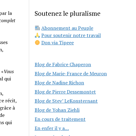
Soutenez le pluralisme
par la
 complet
Abonnement au Peuple
Pour soutenir notre travail
sses
Don via Tipeee
n,
Blog de Fabrice Chaperon
 «
Vous
Blog de Marie-France de Meuron
al qui
Blog de Nadine Richon
Blog de Pierre Dessemontet
n,
e récit,
Blog de Stev’ LeKonsternant
grâce à
Blog de Yohan Ziehli
 de
En cours de traitement
ns qui
En enfer il y a…