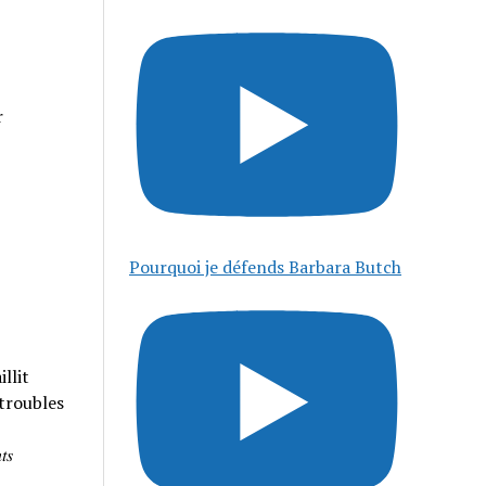
r
Pourquoi je défends Barbara Butch
llit
 troubles
𝑠