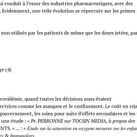
qui conduit à l’essor des industries pharmaceutiques, avec des
. Evidemment, une telle évolution se répercute sur les primes
 non utilisés par les patients de même que les doses jetées, pa
ge (4)
a covidémie, quand toutes les décisions nous étaient
ctrices comme les masques et le confinement. Le coût en rejai
ouvernement, les soins pour suite d’effets secondaires et les
 une étude : «
Pr. PERRONNE sur TOCSIN MEDIA, à propos des
𝑟 𝑙𝑎 𝑠𝑎𝑡𝑢𝑟𝑎𝑡𝑖𝑜𝑛 𝑒𝑛 𝑜𝑥𝑦𝑔𝑒𝑛𝑒 𝑚𝑒𝑠𝑢𝑟𝑒𝑒 𝑠𝑢𝑟 𝑙𝑒𝑠 𝑒𝑛𝑓𝑎𝑛
𝑙𝑜𝑔𝑦 & 𝐼𝑚𝑚𝑢𝑛𝑜𝑙𝑜𝑔𝑦