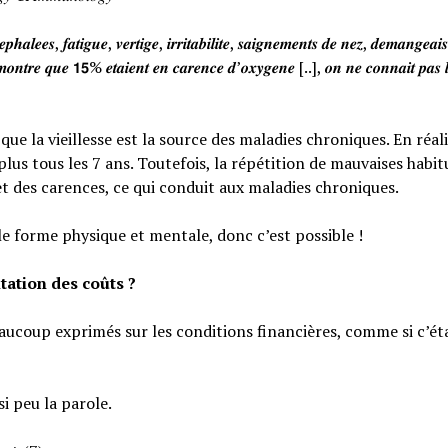
𝒉𝒂𝒍𝒆𝒆𝒔, 𝒇𝒂𝒕𝒊𝒈𝒖𝒆, 𝒗𝒆𝒓𝒕𝒊𝒈𝒆, 𝒊𝒓𝒓𝒊𝒕𝒂𝒃𝒊𝒍𝒊𝒕𝒆, 𝒔𝒂𝒊𝒈𝒏𝒆𝒎𝒆𝒏𝒕𝒔 𝒅𝒆 𝒏𝒆𝒛, 𝒅𝒆𝒎𝒂𝒏𝒈𝒆𝒂
𝒐𝒏𝒕𝒓𝒆 𝒒𝒖𝒆 𝟭𝟱% 𝒆𝒕𝒂𝒊𝒆𝒏𝒕 𝒆𝒏 𝒄𝒂𝒓𝒆𝒏𝒄𝒆 𝒅’𝒐𝒙𝒚𝒈𝒆𝒏𝒆 [..], 𝒐𝒏 𝒏𝒆 𝒄𝒐𝒏𝒏𝒂𝒊𝒕 𝒑𝒂𝒔 𝒍
e la vieillesse est la source des maladies chroniques. En réali
lus tous les 7 ans. Toutefois, la répétition de mauvaises habi
et des carences, ce qui conduit aux maladies chroniques.
le forme physique et mentale, donc c’est possible !
tation des coûts ?
eaucoup exprimés sur les conditions financières, comme si c’éta
si peu la parole.