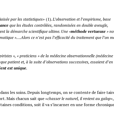
iaisée par les statistiques
» (1).
L’observation et l’empirisme, base
yance
que les études contrôlées, randomisées en double aveugle,
ent la démarche scientifique ultime. Une «
méthode vertueuse
» no
atique »….Alors ce n’est pas l’efficacité du traitement que l’on m
piristes », « praticiens » de la médecine observationnelle (médecine
aque patient et, à la suite d’observations successives, essaient d’en 
ent est unique
.
ans les soins. Depuis longtemps, on se contente de faire taire
rt. Mais chacun sait que «
chasser le naturel, il revient au galop
»,
rtaines conditions, soit il va s’incarner en une forme chroniqu