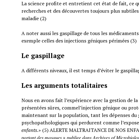
La science profite et entretient cet état de fait, ce 
recherches et des découvertes toujours plus subtiles
maladie (2)
A noter aussi les gaspillage de tous les médicaments
exemple celles des injections géniques périmées (3)
Le gaspillage
A différents niveaux, il est temps d’éviter le gaspilla
Les arguments totalitaires
Nous en avons fait l’expérience avec la gestion de l
présentées sûres, commel’injection génique ou prote
maintenant sur la population, tant les dépenses du g
psychopathologiques qui perdurent comme l’expose
enfants.
» (5) ALERTE MALTRAITANCE DE NOS ENFANTS. « … : « 𝐸𝑡𝑢𝑑𝑒 𝑠
𝑝𝑜𝑟𝑡𝑎𝑛𝑡 𝑑𝑒𝑠 𝑚𝑎𝑠𝑞𝑢𝑒𝑠 » 𝑝𝑢𝑏𝑙𝑖𝑒𝑒 𝑑𝑎𝑛𝑠 𝐴𝑟𝑐ℎ𝑖𝑣𝑒𝑠 𝑜𝑓 𝑀𝑖𝑐𝑟𝑜𝑏𝑖𝑜