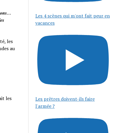
𝒊𝒔𝒐𝒏𝒔…
Les 4 scènes qui m'ont fait peur en
𝒆𝒔
vacances
té, les
tudes au
it les
Les prêtres doivent-ils faire
l'armée ?