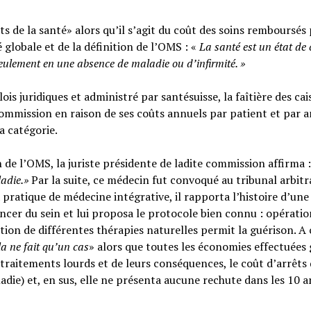
s de la santé» alors qu’il s’agit du coût des soins remboursés 
é globale et de la définition de l’OMS : «
La santé est un
état de
seulement en une absence de maladie ou d’infirmité.
»
ois juridiques et administré par santésuisse, la faîtière des cai
ommission en raison de ses coûts annuels par patient et par a
sa catégorie.
n de l’OMS, la juriste présidente de ladite commission affirma :
ladie.»
Par la suite, ce médecin fut convoqué au tribunal arbitr
 pratique de médecine intégrative, il rapporta l’histoire d’une
cer du sein et lui proposa le protocole bien connu : opératio
tion de différentes thérapies naturelles permit la guérison. A c
la ne fait qu’un cas
» alors que toutes les économies effectuées 
raitements lourds et de leurs conséquences, le coût d’arrêts
adie) et, en sus, elle ne présenta aucune rechute dans les 10 a