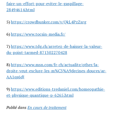
faire-un-effort-pour-eviter-le-gaspillage-
28494614.html
5)
https://crowdbunker.com/v/QkL4PzZsrg
6)
https://www.tocsin-media.fr/
7)
https://www.tdg.ch/arretez-de-baisser-la-valeur-
du-point-tarmed-871302270428
8)
https://www.msn.com/fr-ch/actualite/other/la-
droite-veut-exclure-les-m%C3%A9decines-douces/ar-
AA1qs6dJ
9)
https://www.editions-tredaniel.com/homeopathie-
et-physique-quantique-p-6265.html
Publié dans
En cours de traitement