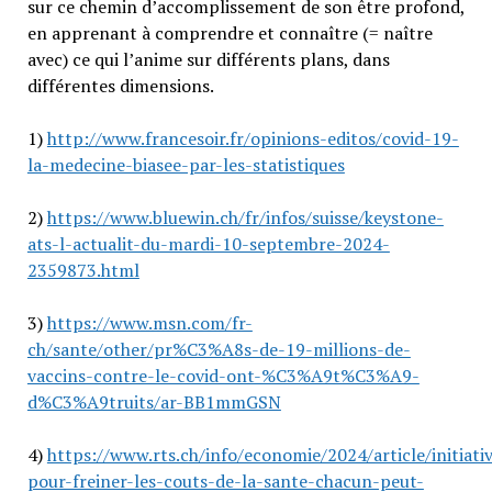
sur ce chemin d’accomplissement de son être profond,
en apprenant à comprendre et connaître (= naître
avec) ce qui l’anime sur différents plans, dans
différentes dimensions.
1)
http://www.francesoir.fr/opinions-editos/covid-19-
la-medecine-biasee-par-les-statistiques
2)
https://www.bluewin.ch/fr/infos/suisse/keystone-
ats-l-actualit-du-mardi-10-septembre-2024-
2359873.html
3)
https://www.msn.com/fr-
ch/sante/other/pr%C3%A8s-de-19-millions-de-
vaccins-contre-le-covid-ont-%C3%A9t%C3%A9-
d%C3%A9truits/ar-BB1mmGSN
4)
https://www.rts.ch/info/economie/2024/article/initiati
pour-freiner-les-couts-de-la-sante-chacun-peut-