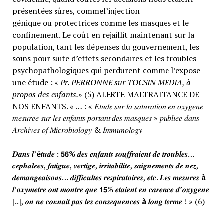
présentées sûres, commel’injection
génique ou protectrices comme les masques et le
confinement. Le coût en rejaillit maintenant sur la
population, tant les dépenses du gouvernement, les
soins pour suite d’effets secondaires et les troubles
psychopathologiques qui perdurent comme l’expose
une étude : «
Pr. PERRONNE sur TOCSIN MEDIA, à
propos des enfants.
» (5) ALERTE MALTRAITANCE DE
NOS ENFANTS. « … : « 𝐸𝑡𝑢𝑑𝑒 𝑠𝑢𝑟 𝑙𝑎 𝑠𝑎𝑡𝑢𝑟𝑎𝑡𝑖𝑜𝑛 𝑒𝑛 𝑜𝑥𝑦𝑔𝑒𝑛𝑒
𝑚𝑒𝑠𝑢𝑟𝑒𝑒 𝑠𝑢𝑟 𝑙𝑒𝑠 𝑒𝑛𝑓𝑎𝑛𝑡𝑠 𝑝𝑜𝑟𝑡𝑎𝑛𝑡 𝑑𝑒𝑠 𝑚𝑎𝑠𝑞𝑢𝑒𝑠 » 𝑝𝑢𝑏𝑙𝑖𝑒𝑒 𝑑𝑎𝑛𝑠
𝐴𝑟𝑐ℎ𝑖𝑣𝑒𝑠 𝑜𝑓 𝑀𝑖𝑐𝑟𝑜𝑏𝑖𝑜𝑙𝑜𝑔𝑦 & 𝐼𝑚𝑚𝑢𝑛𝑜𝑙𝑜𝑔𝑦
𝑫𝒂𝒏𝒔 𝒍’
é
𝒕𝒖𝒅𝒆 : 𝟱𝟲% 𝒅𝒆𝒔 𝒆𝒏𝒇𝒂𝒏𝒕𝒔 𝒔𝒐𝒖𝒇𝒇𝒓𝒂𝒊𝒆𝒏𝒕 𝒅𝒆 𝒕𝒓𝒐𝒖𝒃𝒍𝒆𝒔…
𝒄𝒆𝒑𝒉𝒂𝒍𝒆𝒆𝒔, 𝒇𝒂𝒕𝒊𝒈𝒖𝒆, 𝒗𝒆𝒓𝒕𝒊𝒈𝒆, 𝒊𝒓𝒓𝒊𝒕𝒂𝒃𝒊𝒍𝒊𝒕𝒆, 𝒔𝒂𝒊𝒈𝒏𝒆𝒎𝒆𝒏𝒕𝒔 𝒅𝒆 𝒏𝒆𝒛,
𝒅𝒆𝒎𝒂𝒏𝒈𝒆𝒂𝒊𝒔𝒐𝒏𝒔… 𝒅𝒊𝒇𝒇𝒊𝒄𝒖𝒍𝒕𝒆𝒔 𝒓𝒆𝒔𝒑𝒊𝒓𝒂𝒕𝒐𝒊𝒓𝒆𝒔, 𝒆𝒕𝒄. 𝑳𝒆𝒔 𝒎𝒆𝒔𝒖𝒓𝒆𝒔
à
𝒍’𝒐𝒙𝒚𝒎𝒆𝒕𝒓𝒆 𝒐𝒏𝒕 𝒎𝒐𝒏𝒕𝒓𝒆 𝒒𝒖𝒆 𝟭𝟱% 𝒆𝒕𝒂𝒊𝒆𝒏𝒕 𝒆𝒏 𝒄𝒂𝒓𝒆𝒏𝒄𝒆 𝒅’𝒐𝒙𝒚𝒈𝒆𝒏𝒆
[..], 𝒐𝒏 𝒏𝒆 𝒄𝒐𝒏𝒏𝒂𝒊𝒕 𝒑𝒂𝒔 𝒍𝒆𝒔 𝒄𝒐𝒏𝒔𝒆𝒒𝒖𝒆𝒏𝒄𝒆𝒔
à
𝒍𝒐𝒏𝒈 𝒕𝒆𝒓𝒎𝒆 ! » (6)