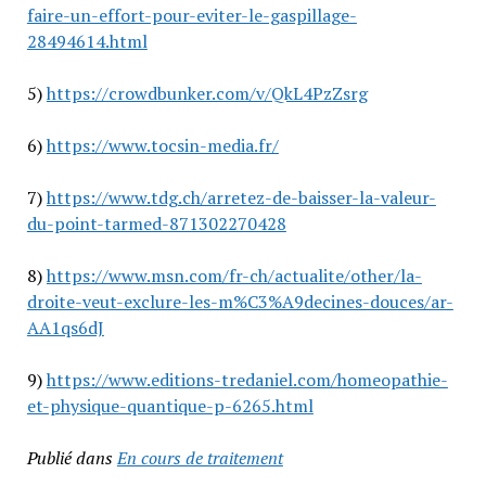
faire-un-effort-pour-eviter-le-gaspillage-
28494614.html
5)
https://crowdbunker.com/v/QkL4PzZsrg
6)
https://www.tocsin-media.fr/
7)
https://www.tdg.ch/arretez-de-baisser-la-valeur-
du-point-tarmed-871302270428
8)
https://www.msn.com/fr-ch/actualite/other/la-
droite-veut-exclure-les-m%C3%A9decines-douces/ar-
AA1qs6dJ
9)
https://www.editions-tredaniel.com/homeopathie-
et-physique-quantique-p-6265.html
Publié dans
En cours de traitement