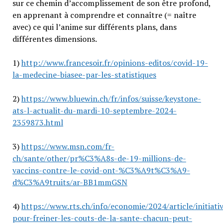
sur ce chemin d’accomplissement de son être profond,
en apprenant à comprendre et connaître (= naître
avec) ce qui l’anime sur différents plans, dans
différentes dimensions.
1)
http://www.francesoir.fr/opinions-editos/covid-19-
la-medecine-biasee-par-les-statistiques
2)
https://www.bluewin.ch/fr/infos/suisse/keystone-
ats-l-actualit-du-mardi-10-septembre-2024-
2359873.html
3)
https://www.msn.com/fr-
ch/sante/other/pr%C3%A8s-de-19-millions-de-
vaccins-contre-le-covid-ont-%C3%A9t%C3%A9-
d%C3%A9truits/ar-BB1mmGSN
4)
https://www.rts.ch/info/economie/2024/article/initiati
pour-freiner-les-couts-de-la-sante-chacun-peut-