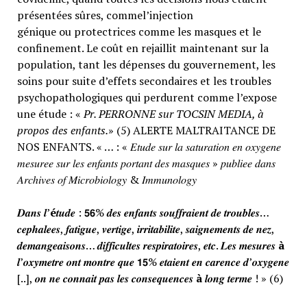
présentées sûres, commel’injection
génique ou protectrices comme les masques et le
confinement. Le coût en rejaillit maintenant sur la
population, tant les dépenses du gouvernement, les
soins pour suite d’effets secondaires et les troubles
psychopathologiques qui perdurent comme l’expose
une étude : «
Pr. PERRONNE sur TOCSIN MEDIA, à
propos des enfants.
» (5) ALERTE MALTRAITANCE DE
NOS ENFANTS. « … : « 𝐸𝑡𝑢𝑑𝑒 𝑠𝑢𝑟 𝑙𝑎 𝑠𝑎𝑡𝑢𝑟𝑎𝑡𝑖𝑜𝑛 𝑒𝑛 𝑜𝑥𝑦𝑔𝑒𝑛𝑒
𝑚𝑒𝑠𝑢𝑟𝑒𝑒 𝑠𝑢𝑟 𝑙𝑒𝑠 𝑒𝑛𝑓𝑎𝑛𝑡𝑠 𝑝𝑜𝑟𝑡𝑎𝑛𝑡 𝑑𝑒𝑠 𝑚𝑎𝑠𝑞𝑢𝑒𝑠 » 𝑝𝑢𝑏𝑙𝑖𝑒𝑒 𝑑𝑎𝑛𝑠
𝐴𝑟𝑐ℎ𝑖𝑣𝑒𝑠 𝑜𝑓 𝑀𝑖𝑐𝑟𝑜𝑏𝑖𝑜𝑙𝑜𝑔𝑦 & 𝐼𝑚𝑚𝑢𝑛𝑜𝑙𝑜𝑔𝑦
𝑫𝒂𝒏𝒔 𝒍’
é
𝒕𝒖𝒅𝒆 : 𝟱𝟲% 𝒅𝒆𝒔 𝒆𝒏𝒇𝒂𝒏𝒕𝒔 𝒔𝒐𝒖𝒇𝒇𝒓𝒂𝒊𝒆𝒏𝒕 𝒅𝒆 𝒕𝒓𝒐𝒖𝒃𝒍𝒆𝒔…
𝒄𝒆𝒑𝒉𝒂𝒍𝒆𝒆𝒔, 𝒇𝒂𝒕𝒊𝒈𝒖𝒆, 𝒗𝒆𝒓𝒕𝒊𝒈𝒆, 𝒊𝒓𝒓𝒊𝒕𝒂𝒃𝒊𝒍𝒊𝒕𝒆, 𝒔𝒂𝒊𝒈𝒏𝒆𝒎𝒆𝒏𝒕𝒔 𝒅𝒆 𝒏𝒆𝒛,
𝒅𝒆𝒎𝒂𝒏𝒈𝒆𝒂𝒊𝒔𝒐𝒏𝒔… 𝒅𝒊𝒇𝒇𝒊𝒄𝒖𝒍𝒕𝒆𝒔 𝒓𝒆𝒔𝒑𝒊𝒓𝒂𝒕𝒐𝒊𝒓𝒆𝒔, 𝒆𝒕𝒄. 𝑳𝒆𝒔 𝒎𝒆𝒔𝒖𝒓𝒆𝒔
à
𝒍’𝒐𝒙𝒚𝒎𝒆𝒕𝒓𝒆 𝒐𝒏𝒕 𝒎𝒐𝒏𝒕𝒓𝒆 𝒒𝒖𝒆 𝟭𝟱% 𝒆𝒕𝒂𝒊𝒆𝒏𝒕 𝒆𝒏 𝒄𝒂𝒓𝒆𝒏𝒄𝒆 𝒅’𝒐𝒙𝒚𝒈𝒆𝒏𝒆
[..], 𝒐𝒏 𝒏𝒆 𝒄𝒐𝒏𝒏𝒂𝒊𝒕 𝒑𝒂𝒔 𝒍𝒆𝒔 𝒄𝒐𝒏𝒔𝒆𝒒𝒖𝒆𝒏𝒄𝒆𝒔
à
𝒍𝒐𝒏𝒈 𝒕𝒆𝒓𝒎𝒆 ! » (6)