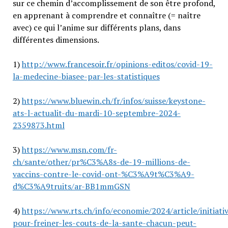
sur ce chemin d’accomplissement de son être profond,
en apprenant à comprendre et connaître (= naître
avec) ce qui l’anime sur différents plans, dans
différentes dimensions.
1)
http://www.francesoir.fr/opinions-editos/covid-19-
la-medecine-biasee-par-les-statistiques
2)
https://www.bluewin.ch/fr/infos/suisse/keystone-
ats-l-actualit-du-mardi-10-septembre-2024-
2359873.html
3)
https://www.msn.com/fr-
ch/sante/other/pr%C3%A8s-de-19-millions-de-
vaccins-contre-le-covid-ont-%C3%A9t%C3%A9-
d%C3%A9truits/ar-BB1mmGSN
4)
https://www.rts.ch/info/economie/2024/article/initiati
pour-freiner-les-couts-de-la-sante-chacun-peut-