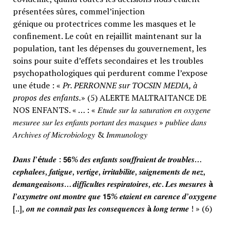
présentées sûres, commel’injection
génique ou protectrices comme les masques et le
confinement. Le coût en rejaillit maintenant sur la
population, tant les dépenses du gouvernement, les
soins pour suite d’effets secondaires et les troubles
psychopathologiques qui perdurent comme l’expose
une étude : «
Pr. PERRONNE sur TOCSIN MEDIA, à
propos des enfants.
» (5) ALERTE MALTRAITANCE DE
NOS ENFANTS. « … : « 𝐸𝑡𝑢𝑑𝑒 𝑠𝑢𝑟 𝑙𝑎 𝑠𝑎𝑡𝑢𝑟𝑎𝑡𝑖𝑜𝑛 𝑒𝑛 𝑜𝑥𝑦𝑔𝑒𝑛𝑒
𝑚𝑒𝑠𝑢𝑟𝑒𝑒 𝑠𝑢𝑟 𝑙𝑒𝑠 𝑒𝑛𝑓𝑎𝑛𝑡𝑠 𝑝𝑜𝑟𝑡𝑎𝑛𝑡 𝑑𝑒𝑠 𝑚𝑎𝑠𝑞𝑢𝑒𝑠 » 𝑝𝑢𝑏𝑙𝑖𝑒𝑒 𝑑𝑎𝑛𝑠
𝐴𝑟𝑐ℎ𝑖𝑣𝑒𝑠 𝑜𝑓 𝑀𝑖𝑐𝑟𝑜𝑏𝑖𝑜𝑙𝑜𝑔𝑦 & 𝐼𝑚𝑚𝑢𝑛𝑜𝑙𝑜𝑔𝑦
𝑫𝒂𝒏𝒔 𝒍’
é
𝒕𝒖𝒅𝒆 : 𝟱𝟲% 𝒅𝒆𝒔 𝒆𝒏𝒇𝒂𝒏𝒕𝒔 𝒔𝒐𝒖𝒇𝒇𝒓𝒂𝒊𝒆𝒏𝒕 𝒅𝒆 𝒕𝒓𝒐𝒖𝒃𝒍𝒆𝒔…
𝒄𝒆𝒑𝒉𝒂𝒍𝒆𝒆𝒔, 𝒇𝒂𝒕𝒊𝒈𝒖𝒆, 𝒗𝒆𝒓𝒕𝒊𝒈𝒆, 𝒊𝒓𝒓𝒊𝒕𝒂𝒃𝒊𝒍𝒊𝒕𝒆, 𝒔𝒂𝒊𝒈𝒏𝒆𝒎𝒆𝒏𝒕𝒔 𝒅𝒆 𝒏𝒆𝒛,
𝒅𝒆𝒎𝒂𝒏𝒈𝒆𝒂𝒊𝒔𝒐𝒏𝒔… 𝒅𝒊𝒇𝒇𝒊𝒄𝒖𝒍𝒕𝒆𝒔 𝒓𝒆𝒔𝒑𝒊𝒓𝒂𝒕𝒐𝒊𝒓𝒆𝒔, 𝒆𝒕𝒄. 𝑳𝒆𝒔 𝒎𝒆𝒔𝒖𝒓𝒆𝒔
à
𝒍’𝒐𝒙𝒚𝒎𝒆𝒕𝒓𝒆 𝒐𝒏𝒕 𝒎𝒐𝒏𝒕𝒓𝒆 𝒒𝒖𝒆 𝟭𝟱% 𝒆𝒕𝒂𝒊𝒆𝒏𝒕 𝒆𝒏 𝒄𝒂𝒓𝒆𝒏𝒄𝒆 𝒅’𝒐𝒙𝒚𝒈𝒆𝒏𝒆
[..], 𝒐𝒏 𝒏𝒆 𝒄𝒐𝒏𝒏𝒂𝒊𝒕 𝒑𝒂𝒔 𝒍𝒆𝒔 𝒄𝒐𝒏𝒔𝒆𝒒𝒖𝒆𝒏𝒄𝒆𝒔
à
𝒍𝒐𝒏𝒈 𝒕𝒆𝒓𝒎𝒆 ! » (6)