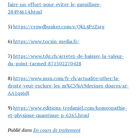
faire-un-effort-pour-eviter-le-gaspillage-
28494614.html
5)
https://crowdbunker.com/v/QkL4PzZsrg
6)
https://www.tocsin-media.fr/
7)
https://www.tdg.ch/arretez-de-baisser-la-valeur-
du-point-tarmed-871302270428
8)
https://www.msn.com/fr-ch/actualite/other/la-
droite-veut-exclure-les-m%C3%A9decines-douces/ar-
AA1qs6dJ
9)
https://www.editions-tredaniel.com/homeopathie-
et-physique-quantique-p-6265.html
Publié dans
En cours de traitement