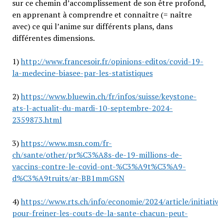
sur ce chemin d’accomplissement de son être profond,
en apprenant à comprendre et connaître (= naître
avec) ce qui l’anime sur différents plans, dans
différentes dimensions.
1)
http://www.francesoir.fr/opinions-editos/covid-19-
la-medecine-biasee-par-les-statistiques
2)
https://www.bluewin.ch/fr/infos/suisse/keystone-
ats-l-actualit-du-mardi-10-septembre-2024-
2359873.html
3)
https://www.msn.com/fr-
ch/sante/other/pr%C3%A8s-de-19-millions-de-
vaccins-contre-le-covid-ont-%C3%A9t%C3%A9-
d%C3%A9truits/ar-BB1mmGSN
4)
https://www.rts.ch/info/economie/2024/article/initiati
pour-freiner-les-couts-de-la-sante-chacun-peut-