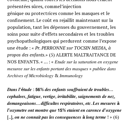
présentées sûres, commel’injection
génique ou protectrices comme les masques et le
confinement. Le coût en rejaillit maintenant sur la
population, tant les dépenses du gouvernement, les
soins pour suite d’effets secondaires et les troubles
psychopathologiques qui perdurent comme l’expose
une étude : «
Pr. PERRONNE sur TOCSIN MEDIA, à
propos des enfants.
» (5) ALERTE MALTRAITANCE DE
NOS ENFANTS. « … : « 𝐸𝑡𝑢𝑑𝑒 𝑠𝑢𝑟 𝑙𝑎 𝑠𝑎𝑡𝑢𝑟𝑎𝑡𝑖𝑜𝑛 𝑒𝑛 𝑜𝑥𝑦𝑔𝑒𝑛𝑒
𝑚𝑒𝑠𝑢𝑟𝑒𝑒 𝑠𝑢𝑟 𝑙𝑒𝑠 𝑒𝑛𝑓𝑎𝑛𝑡𝑠 𝑝𝑜𝑟𝑡𝑎𝑛𝑡 𝑑𝑒𝑠 𝑚𝑎𝑠𝑞𝑢𝑒𝑠 » 𝑝𝑢𝑏𝑙𝑖𝑒𝑒 𝑑𝑎𝑛𝑠
𝐴𝑟𝑐ℎ𝑖𝑣𝑒𝑠 𝑜𝑓 𝑀𝑖𝑐𝑟𝑜𝑏𝑖𝑜𝑙𝑜𝑔𝑦 & 𝐼𝑚𝑚𝑢𝑛𝑜𝑙𝑜𝑔𝑦
𝑫𝒂𝒏𝒔 𝒍’
é
𝒕𝒖𝒅𝒆 : 𝟱𝟲% 𝒅𝒆𝒔 𝒆𝒏𝒇𝒂𝒏𝒕𝒔 𝒔𝒐𝒖𝒇𝒇𝒓𝒂𝒊𝒆𝒏𝒕 𝒅𝒆 𝒕𝒓𝒐𝒖𝒃𝒍𝒆𝒔…
𝒄𝒆𝒑𝒉𝒂𝒍𝒆𝒆𝒔, 𝒇𝒂𝒕𝒊𝒈𝒖𝒆, 𝒗𝒆𝒓𝒕𝒊𝒈𝒆, 𝒊𝒓𝒓𝒊𝒕𝒂𝒃𝒊𝒍𝒊𝒕𝒆, 𝒔𝒂𝒊𝒈𝒏𝒆𝒎𝒆𝒏𝒕𝒔 𝒅𝒆 𝒏𝒆𝒛,
𝒅𝒆𝒎𝒂𝒏𝒈𝒆𝒂𝒊𝒔𝒐𝒏𝒔… 𝒅𝒊𝒇𝒇𝒊𝒄𝒖𝒍𝒕𝒆𝒔 𝒓𝒆𝒔𝒑𝒊𝒓𝒂𝒕𝒐𝒊𝒓𝒆𝒔, 𝒆𝒕𝒄. 𝑳𝒆𝒔 𝒎𝒆𝒔𝒖𝒓𝒆𝒔
à
𝒍’𝒐𝒙𝒚𝒎𝒆𝒕𝒓𝒆 𝒐𝒏𝒕 𝒎𝒐𝒏𝒕𝒓𝒆 𝒒𝒖𝒆 𝟭𝟱% 𝒆𝒕𝒂𝒊𝒆𝒏𝒕 𝒆𝒏 𝒄𝒂𝒓𝒆𝒏𝒄𝒆 𝒅’𝒐𝒙𝒚𝒈𝒆𝒏𝒆
[..], 𝒐𝒏 𝒏𝒆 𝒄𝒐𝒏𝒏𝒂𝒊𝒕 𝒑𝒂𝒔 𝒍𝒆𝒔 𝒄𝒐𝒏𝒔𝒆𝒒𝒖𝒆𝒏𝒄𝒆𝒔
à
𝒍𝒐𝒏𝒈 𝒕𝒆𝒓𝒎𝒆 ! » (6)