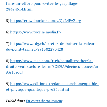
faire-un-effort-pour-eviter-le-gaspillage-
28494614.html
5)
https://crowdbunker.com/v/QkL4PzZsrg
6)
https://www.tocsin-media.fr/
7)
https://www.tdg.ch/arretez-de-baisser-la-valeur-
du-point-tarmed-871302270428
8)
https://www.msn.com/fr-ch/actualite/other/la-
droite-veut-exclure-les-m%C3%A9decines-douces/ar-
AA1qs6dJ
9)
https://www.editions-tredaniel.com/homeopathie-
et-physique-quantique-p-6265.html
Publié dans
En cours de traitement