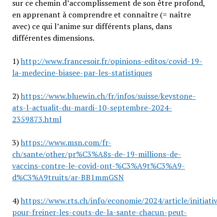
sur ce chemin d’accomplissement de son être profond,
en apprenant à comprendre et connaître (= naître
avec) ce qui l’anime sur différents plans, dans
différentes dimensions.
1)
http://www.francesoir.fr/opinions-editos/covid-19-
la-medecine-biasee-par-les-statistiques
2)
https://www.bluewin.ch/fr/infos/suisse/keystone-
ats-l-actualit-du-mardi-10-septembre-2024-
2359873.html
3)
https://www.msn.com/fr-
ch/sante/other/pr%C3%A8s-de-19-millions-de-
vaccins-contre-le-covid-ont-%C3%A9t%C3%A9-
d%C3%A9truits/ar-BB1mmGSN
4)
https://www.rts.ch/info/economie/2024/article/initiati
pour-freiner-les-couts-de-la-sante-chacun-peut-