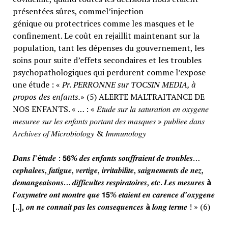
présentées sûres, commel’injection
génique ou protectrices comme les masques et le
confinement. Le coût en rejaillit maintenant sur la
population, tant les dépenses du gouvernement, les
soins pour suite d’effets secondaires et les troubles
psychopathologiques qui perdurent comme l’expose
une étude : «
Pr. PERRONNE sur TOCSIN MEDIA, à
propos des enfants.
» (5) ALERTE MALTRAITANCE DE
NOS ENFANTS. « … : « 𝐸𝑡𝑢𝑑𝑒 𝑠𝑢𝑟 𝑙𝑎 𝑠𝑎𝑡𝑢𝑟𝑎𝑡𝑖𝑜𝑛 𝑒𝑛 𝑜𝑥𝑦𝑔𝑒𝑛𝑒
𝑚𝑒𝑠𝑢𝑟𝑒𝑒 𝑠𝑢𝑟 𝑙𝑒𝑠 𝑒𝑛𝑓𝑎𝑛𝑡𝑠 𝑝𝑜𝑟𝑡𝑎𝑛𝑡 𝑑𝑒𝑠 𝑚𝑎𝑠𝑞𝑢𝑒𝑠 » 𝑝𝑢𝑏𝑙𝑖𝑒𝑒 𝑑𝑎𝑛𝑠
𝐴𝑟𝑐ℎ𝑖𝑣𝑒𝑠 𝑜𝑓 𝑀𝑖𝑐𝑟𝑜𝑏𝑖𝑜𝑙𝑜𝑔𝑦 & 𝐼𝑚𝑚𝑢𝑛𝑜𝑙𝑜𝑔𝑦
𝑫𝒂𝒏𝒔 𝒍’
é
𝒕𝒖𝒅𝒆 : 𝟱𝟲% 𝒅𝒆𝒔 𝒆𝒏𝒇𝒂𝒏𝒕𝒔 𝒔𝒐𝒖𝒇𝒇𝒓𝒂𝒊𝒆𝒏𝒕 𝒅𝒆 𝒕𝒓𝒐𝒖𝒃𝒍𝒆𝒔…
𝒄𝒆𝒑𝒉𝒂𝒍𝒆𝒆𝒔, 𝒇𝒂𝒕𝒊𝒈𝒖𝒆, 𝒗𝒆𝒓𝒕𝒊𝒈𝒆, 𝒊𝒓𝒓𝒊𝒕𝒂𝒃𝒊𝒍𝒊𝒕𝒆, 𝒔𝒂𝒊𝒈𝒏𝒆𝒎𝒆𝒏𝒕𝒔 𝒅𝒆 𝒏𝒆𝒛,
𝒅𝒆𝒎𝒂𝒏𝒈𝒆𝒂𝒊𝒔𝒐𝒏𝒔… 𝒅𝒊𝒇𝒇𝒊𝒄𝒖𝒍𝒕𝒆𝒔 𝒓𝒆𝒔𝒑𝒊𝒓𝒂𝒕𝒐𝒊𝒓𝒆𝒔, 𝒆𝒕𝒄. 𝑳𝒆𝒔 𝒎𝒆𝒔𝒖𝒓𝒆𝒔
à
𝒍’𝒐𝒙𝒚𝒎𝒆𝒕𝒓𝒆 𝒐𝒏𝒕 𝒎𝒐𝒏𝒕𝒓𝒆 𝒒𝒖𝒆 𝟭𝟱% 𝒆𝒕𝒂𝒊𝒆𝒏𝒕 𝒆𝒏 𝒄𝒂𝒓𝒆𝒏𝒄𝒆 𝒅’𝒐𝒙𝒚𝒈𝒆𝒏𝒆
[..], 𝒐𝒏 𝒏𝒆 𝒄𝒐𝒏𝒏𝒂𝒊𝒕 𝒑𝒂𝒔 𝒍𝒆𝒔 𝒄𝒐𝒏𝒔𝒆𝒒𝒖𝒆𝒏𝒄𝒆𝒔
à
𝒍𝒐𝒏𝒈 𝒕𝒆𝒓𝒎𝒆 ! » (6)