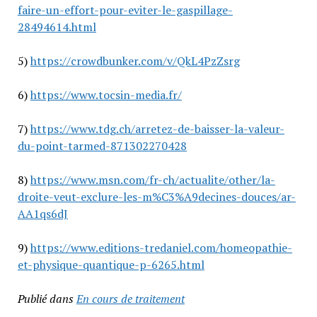
faire-un-effort-pour-eviter-le-gaspillage-
28494614.html
5)
https://crowdbunker.com/v/QkL4PzZsrg
6)
https://www.tocsin-media.fr/
7)
https://www.tdg.ch/arretez-de-baisser-la-valeur-
du-point-tarmed-871302270428
8)
https://www.msn.com/fr-ch/actualite/other/la-
droite-veut-exclure-les-m%C3%A9decines-douces/ar-
AA1qs6dJ
9)
https://www.editions-tredaniel.com/homeopathie-
et-physique-quantique-p-6265.html
Publié dans
En cours de traitement