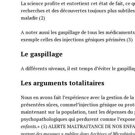
La science profite et entretient cet état de fait, ce 
recherches et des découvertes toujours plus subtiles
maladie (2)
A noter aussi les gaspillage de tous les médicaments
exemple celles des injections géniques périmées (3)
Le gaspillage
A différents niveaux, il est temps d’éviter le gaspilla
Les arguments totalitaires
Nous en avons fait l’expérience avec la gestion de l
présentées sûres, commel’injection génique ou prote
maintenant sur la population, tant les dépenses du g
psychopathologiques qui perdurent comme l’expose
enfants.
» (5) ALERTE MALTRAITANCE DE NOS ENFANTS. « … : « 𝐸𝑡𝑢𝑑𝑒 𝑠
𝑝𝑜𝑟𝑡𝑎𝑛𝑡 𝑑𝑒𝑠 𝑚𝑎𝑠𝑞𝑢𝑒𝑠 » 𝑝𝑢𝑏𝑙𝑖𝑒𝑒 𝑑𝑎𝑛𝑠 𝐴𝑟𝑐ℎ𝑖𝑣𝑒𝑠 𝑜𝑓 𝑀𝑖𝑐𝑟𝑜𝑏𝑖𝑜