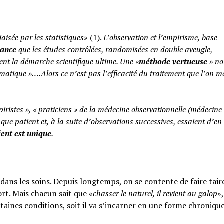
iaisée par les statistiques
» (1).
L’observation et l’empirisme, base
yance
que les études contrôlées, randomisées en double aveugle,
ent la démarche scientifique ultime. Une «
méthode vertueuse
» no
atique »….Alors ce n’est pas l’efficacité du traitement que l’on m
piristes », « praticiens » de la médecine observationnelle (médecine
aque patient et, à la suite d’observations successives, essaient d’en 
ent est unique
.
ans les soins. Depuis longtemps, on se contente de faire taire
rt. Mais chacun sait que «
chasser le naturel, il revient au galop
»,
rtaines conditions, soit il va s’incarner en une forme chroniqu