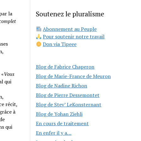
Soutenez le pluralisme
par la
 complet
Abonnement au Peuple
Pour soutenir notre travail
sses
Don via Tipeee
n,
Blog de Fabrice Chaperon
 «
Vous
Blog de Marie-France de Meuron
al qui
Blog de Nadine Richon
Blog de Pierre Dessemontet
n,
e récit,
Blog de Stev’ LeKonsternant
grâce à
Blog de Yohan Ziehli
 de
En cours de traitement
ns qui
En enfer il y a…