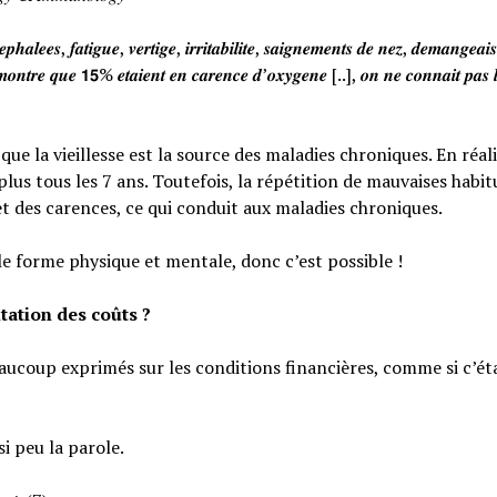
𝒉𝒂𝒍𝒆𝒆𝒔, 𝒇𝒂𝒕𝒊𝒈𝒖𝒆, 𝒗𝒆𝒓𝒕𝒊𝒈𝒆, 𝒊𝒓𝒓𝒊𝒕𝒂𝒃𝒊𝒍𝒊𝒕𝒆, 𝒔𝒂𝒊𝒈𝒏𝒆𝒎𝒆𝒏𝒕𝒔 𝒅𝒆 𝒏𝒆𝒛, 𝒅𝒆𝒎𝒂𝒏𝒈𝒆𝒂
𝒐𝒏𝒕𝒓𝒆 𝒒𝒖𝒆 𝟭𝟱% 𝒆𝒕𝒂𝒊𝒆𝒏𝒕 𝒆𝒏 𝒄𝒂𝒓𝒆𝒏𝒄𝒆 𝒅’𝒐𝒙𝒚𝒈𝒆𝒏𝒆 [..], 𝒐𝒏 𝒏𝒆 𝒄𝒐𝒏𝒏𝒂𝒊𝒕 𝒑𝒂𝒔 𝒍
e la vieillesse est la source des maladies chroniques. En réali
lus tous les 7 ans. Toutefois, la répétition de mauvaises habi
et des carences, ce qui conduit aux maladies chroniques.
le forme physique et mentale, donc c’est possible !
tation des coûts ?
eaucoup exprimés sur les conditions financières, comme si c’éta
si peu la parole.