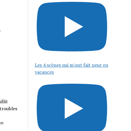
r
Les 4 scènes qui m'ont fait peur en
vacances
llit
 troubles
𝑠