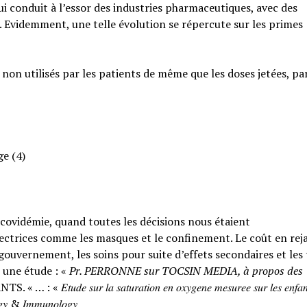
qui conduit à l’essor des industries pharmaceutiques, avec des
. Evidemment, une telle évolution se répercute sur les primes
 non utilisés par les patients de même que les doses jetées, pa
ge (4)
a covidémie, quand toutes les décisions nous étaient
ctrices comme les masques et le confinement. Le coût en rejai
ouvernement, les soins pour suite d’effets secondaires et les
 une étude : «
Pr. PERRONNE sur TOCSIN MEDIA, à propos des
𝑟 𝑙𝑎 𝑠𝑎𝑡𝑢𝑟𝑎𝑡𝑖𝑜𝑛 𝑒𝑛 𝑜𝑥𝑦𝑔𝑒𝑛𝑒 𝑚𝑒𝑠𝑢𝑟𝑒𝑒 𝑠𝑢𝑟 𝑙𝑒𝑠 𝑒𝑛𝑓𝑎𝑛
𝑙𝑜𝑔𝑦 & 𝐼𝑚𝑚𝑢𝑛𝑜𝑙𝑜𝑔𝑦