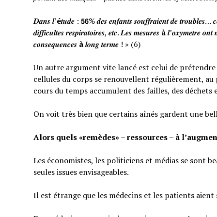
𝑫𝒂𝒏𝒔 𝒍’
é
𝒕𝒖𝒅𝒆 : 𝟱𝟲% 𝒅𝒆𝒔 𝒆𝒏𝒇𝒂𝒏𝒕𝒔 𝒔𝒐𝒖𝒇𝒇𝒓𝒂𝒊𝒆𝒏𝒕 𝒅𝒆 𝒕𝒓𝒐𝒖𝒃𝒍𝒆𝒔… 𝒄𝒆
𝒅𝒊𝒇𝒇𝒊𝒄𝒖𝒍𝒕𝒆𝒔 𝒓𝒆𝒔𝒑𝒊𝒓𝒂𝒕𝒐𝒊𝒓𝒆𝒔, 𝒆𝒕𝒄. 𝑳𝒆𝒔 𝒎𝒆𝒔𝒖𝒓𝒆𝒔
à
𝒍’𝒐𝒙𝒚𝒎𝒆𝒕𝒓𝒆 𝒐𝒏𝒕 
𝒄𝒐𝒏𝒔𝒆𝒒𝒖𝒆𝒏𝒄𝒆𝒔
à
𝒍𝒐𝒏𝒈 𝒕𝒆𝒓𝒎𝒆 ! » (6)
Un autre argument vite lancé est celui de prétendre qu
cellules du corps se renouvellent régulièrement, au p
cours du temps accumulent des failles, des déchets 
On voit très bien que certains aînés gardent une bel
Alors quels «remèdes» – ressources – à l’augmen
Les économistes, les politiciens et médias se sont b
seules issues envisageables.
Il est étrange que les médecins et les patients aient 