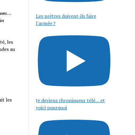
𝒊𝒔𝒐𝒏𝒔…
Les prêtres doivent-ils faire
𝒆𝒔
l'armée ?
té, les
tudes au
it les
Je deviens chroniqueur télé… et
voici pourquoi