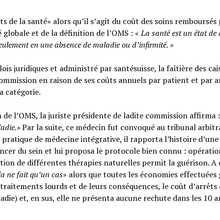
s de la santé» alors qu’il s’agit du coût des soins remboursés 
é globale et de la définition de l’OMS : «
La santé est un
état de
seulement en une absence de maladie ou d’infirmité.
»
ois juridiques et administré par santésuisse, la faîtière des cai
ommission en raison de ses coûts annuels par patient et par a
sa catégorie.
n de l’OMS, la juriste présidente de ladite commission affirma :
ladie.»
Par la suite, ce médecin fut convoqué au tribunal arbitr
 pratique de médecine intégrative, il rapporta l’histoire d’une
cer du sein et lui proposa le protocole bien connu : opératio
tion de différentes thérapies naturelles permit la guérison. A c
la ne fait qu’un cas
» alors que toutes les économies effectuées 
raitements lourds et de leurs conséquences, le coût d’arrêts
adie) et, en sus, elle ne présenta aucune rechute dans les 10 a