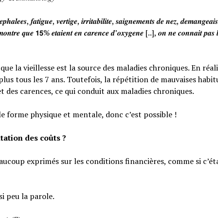
𝒉𝒂𝒍𝒆𝒆𝒔, 𝒇𝒂𝒕𝒊𝒈𝒖𝒆, 𝒗𝒆𝒓𝒕𝒊𝒈𝒆, 𝒊𝒓𝒓𝒊𝒕𝒂𝒃𝒊𝒍𝒊𝒕𝒆, 𝒔𝒂𝒊𝒈𝒏𝒆𝒎𝒆𝒏𝒕𝒔 𝒅𝒆 𝒏𝒆𝒛, 𝒅𝒆𝒎𝒂𝒏𝒈𝒆𝒂
𝒐𝒏𝒕𝒓𝒆 𝒒𝒖𝒆 𝟭𝟱% 𝒆𝒕𝒂𝒊𝒆𝒏𝒕 𝒆𝒏 𝒄𝒂𝒓𝒆𝒏𝒄𝒆 𝒅’𝒐𝒙𝒚𝒈𝒆𝒏𝒆 [..], 𝒐𝒏 𝒏𝒆 𝒄𝒐𝒏𝒏𝒂𝒊𝒕 𝒑𝒂𝒔 𝒍
e la vieillesse est la source des maladies chroniques. En réali
lus tous les 7 ans. Toutefois, la répétition de mauvaises habi
et des carences, ce qui conduit aux maladies chroniques.
le forme physique et mentale, donc c’est possible !
tation des coûts ?
eaucoup exprimés sur les conditions financières, comme si c’éta
si peu la parole.