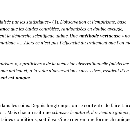
iaisée par les statistiques
» (1).
L’observation et l’empirisme, base
yance
que les études contrôlées, randomisées en double aveugle,
ent la démarche scientifique ultime. Une «
méthode vertueuse
» no
atique »….Alors ce n’est pas l’efficacité du traitement que l’on m
piristes », « praticiens » de la médecine observationnelle (médecine
aque patient et, à la suite d’observations successives, essaient d’en 
ent est unique
.
ans les soins. Depuis longtemps, on se contente de faire taire
rt. Mais chacun sait que «
chasser le naturel, il revient au galop
»,
rtaines conditions, soit il va s’incarner en une forme chroniqu