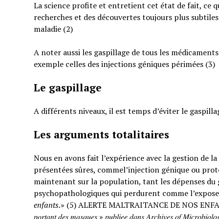
La science profite et entretient cet état de fait, ce 
recherches et des découvertes toujours plus subtiles
maladie (2)
A noter aussi les gaspillage de tous les médicaments
exemple celles des injections géniques périmées (3)
Le gaspillage
A différents niveaux, il est temps d’éviter le gaspilla
Les arguments totalitaires
Nous en avons fait l’expérience avec la gestion de l
présentées sûres, commel’injection génique ou prote
maintenant sur la population, tant les dépenses du g
psychopathologiques qui perdurent comme l’expose
enfants.
» (5) ALERTE MALTRAITANCE DE NOS ENFANTS. « … : « 𝐸𝑡𝑢𝑑𝑒 𝑠
𝑝𝑜𝑟𝑡𝑎𝑛𝑡 𝑑𝑒𝑠 𝑚𝑎𝑠𝑞𝑢𝑒𝑠 » 𝑝𝑢𝑏𝑙𝑖𝑒𝑒 𝑑𝑎𝑛𝑠 𝐴𝑟𝑐ℎ𝑖𝑣𝑒𝑠 𝑜𝑓 𝑀𝑖𝑐𝑟𝑜𝑏𝑖𝑜