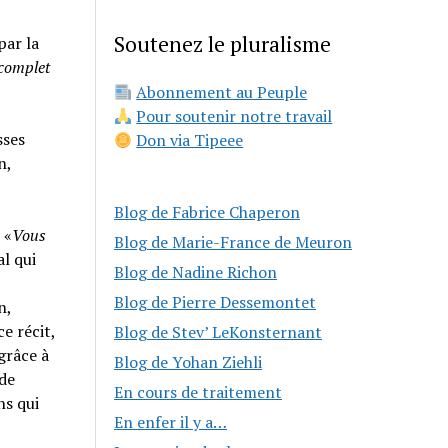
Soutenez le pluralisme
par la
 complet
Abonnement au Peuple
Pour soutenir notre travail
sses
Don via Tipeee
n,
Blog de Fabrice Chaperon
 «
Vous
Blog de Marie-France de Meuron
al qui
Blog de Nadine Richon
Blog de Pierre Dessemontet
n,
e récit,
Blog de Stev’ LeKonsternant
grâce à
Blog de Yohan Ziehli
 de
En cours de traitement
ns qui
En enfer il y a…