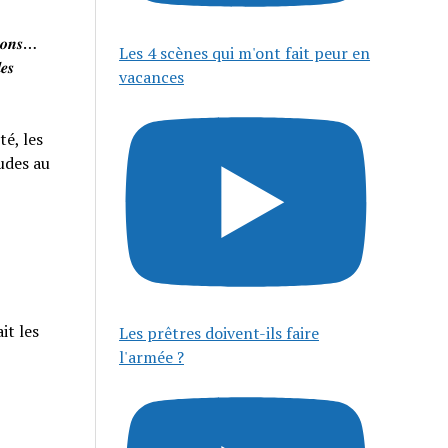
𝒊𝒔𝒐𝒏𝒔…
Les 4 scènes qui m'ont fait peur en
𝒆𝒔
vacances
té, les
tudes au
it les
Les prêtres doivent-ils faire
l'armée ?