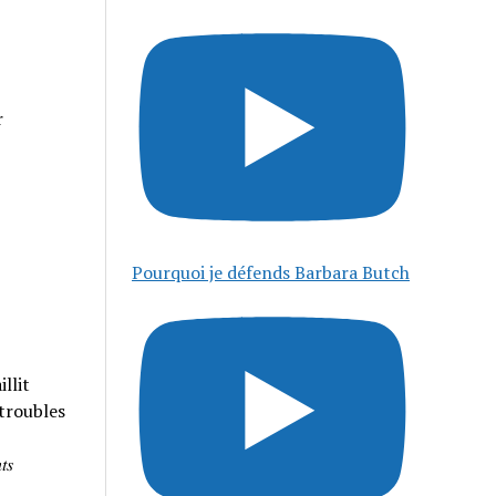
r
Pourquoi je défends Barbara Butch
llit
 troubles
𝑠