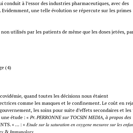
qui conduit à l’essor des industries pharmaceutiques, avec des
. Evidemment, une telle évolution se répercute sur les primes
 non utilisés par les patients de même que les doses jetées, pa
ge (4)
a covidémie, quand toutes les décisions nous étaient
ctrices comme les masques et le confinement. Le coût en rejai
ouvernement, les soins pour suite d’effets secondaires et les
 une étude : «
Pr. PERRONNE sur TOCSIN MEDIA, à propos des
𝑟 𝑙𝑎 𝑠𝑎𝑡𝑢𝑟𝑎𝑡𝑖𝑜𝑛 𝑒𝑛 𝑜𝑥𝑦𝑔𝑒𝑛𝑒 𝑚𝑒𝑠𝑢𝑟𝑒𝑒 𝑠𝑢𝑟 𝑙𝑒𝑠 𝑒𝑛𝑓𝑎𝑛
𝑙𝑜𝑔𝑦 & 𝐼𝑚𝑚𝑢𝑛𝑜𝑙𝑜𝑔𝑦