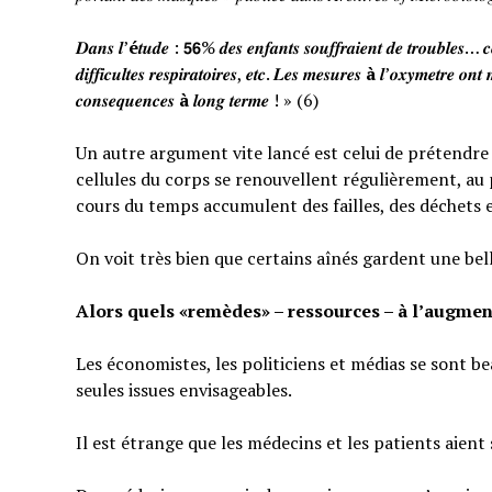
𝑫𝒂𝒏𝒔 𝒍’
é
𝒕𝒖𝒅𝒆 : 𝟱𝟲% 𝒅𝒆𝒔 𝒆𝒏𝒇𝒂𝒏𝒕𝒔 𝒔𝒐𝒖𝒇𝒇𝒓𝒂𝒊𝒆𝒏𝒕 𝒅𝒆 𝒕𝒓𝒐𝒖𝒃𝒍𝒆𝒔… 𝒄𝒆
𝒅𝒊𝒇𝒇𝒊𝒄𝒖𝒍𝒕𝒆𝒔 𝒓𝒆𝒔𝒑𝒊𝒓𝒂𝒕𝒐𝒊𝒓𝒆𝒔, 𝒆𝒕𝒄. 𝑳𝒆𝒔 𝒎𝒆𝒔𝒖𝒓𝒆𝒔
à
𝒍’𝒐𝒙𝒚𝒎𝒆𝒕𝒓𝒆 𝒐𝒏𝒕 
𝒄𝒐𝒏𝒔𝒆𝒒𝒖𝒆𝒏𝒄𝒆𝒔
à
𝒍𝒐𝒏𝒈 𝒕𝒆𝒓𝒎𝒆 ! » (6)
Un autre argument vite lancé est celui de prétendre qu
cellules du corps se renouvellent régulièrement, au p
cours du temps accumulent des failles, des déchets 
On voit très bien que certains aînés gardent une bel
Alors quels «remèdes» – ressources – à l’augmen
Les économistes, les politiciens et médias se sont b
seules issues envisageables.
Il est étrange que les médecins et les patients aient 