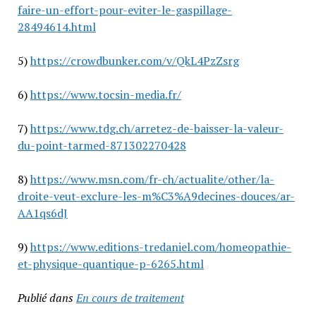
faire-un-effort-pour-eviter-le-gaspillage-
28494614.html
5)
https://crowdbunker.com/v/QkL4PzZsrg
6)
https://www.tocsin-media.fr/
7)
https://www.tdg.ch/arretez-de-baisser-la-valeur-
du-point-tarmed-871302270428
8)
https://www.msn.com/fr-ch/actualite/other/la-
droite-veut-exclure-les-m%C3%A9decines-douces/ar-
AA1qs6dJ
9)
https://www.editions-tredaniel.com/homeopathie-
et-physique-quantique-p-6265.html
Publié dans
En cours de traitement