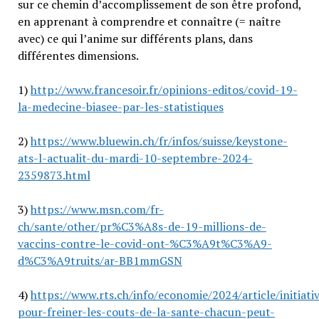
sur ce chemin d’accomplissement de son être profond,
en apprenant à comprendre et connaître (= naître
avec) ce qui l’anime sur différents plans, dans
différentes dimensions.
1)
http://www.francesoir.fr/opinions-editos/covid-19-
la-medecine-biasee-par-les-statistiques
2)
https://www.bluewin.ch/fr/infos/suisse/keystone-
ats-l-actualit-du-mardi-10-septembre-2024-
2359873.html
3)
https://www.msn.com/fr-
ch/sante/other/pr%C3%A8s-de-19-millions-de-
vaccins-contre-le-covid-ont-%C3%A9t%C3%A9-
d%C3%A9truits/ar-BB1mmGSN
4)
https://www.rts.ch/info/economie/2024/article/initiati
pour-freiner-les-couts-de-la-sante-chacun-peut-