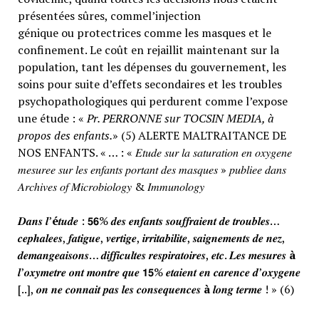
présentées sûres, commel’injection
génique ou protectrices comme les masques et le
confinement. Le coût en rejaillit maintenant sur la
population, tant les dépenses du gouvernement, les
soins pour suite d’effets secondaires et les troubles
psychopathologiques qui perdurent comme l’expose
une étude : «
Pr. PERRONNE sur TOCSIN MEDIA, à
propos des enfants.
» (5) ALERTE MALTRAITANCE DE
NOS ENFANTS. « … : « 𝐸𝑡𝑢𝑑𝑒 𝑠𝑢𝑟 𝑙𝑎 𝑠𝑎𝑡𝑢𝑟𝑎𝑡𝑖𝑜𝑛 𝑒𝑛 𝑜𝑥𝑦𝑔𝑒𝑛𝑒
𝑚𝑒𝑠𝑢𝑟𝑒𝑒 𝑠𝑢𝑟 𝑙𝑒𝑠 𝑒𝑛𝑓𝑎𝑛𝑡𝑠 𝑝𝑜𝑟𝑡𝑎𝑛𝑡 𝑑𝑒𝑠 𝑚𝑎𝑠𝑞𝑢𝑒𝑠 » 𝑝𝑢𝑏𝑙𝑖𝑒𝑒 𝑑𝑎𝑛𝑠
𝐴𝑟𝑐ℎ𝑖𝑣𝑒𝑠 𝑜𝑓 𝑀𝑖𝑐𝑟𝑜𝑏𝑖𝑜𝑙𝑜𝑔𝑦 & 𝐼𝑚𝑚𝑢𝑛𝑜𝑙𝑜𝑔𝑦
𝑫𝒂𝒏𝒔 𝒍’
é
𝒕𝒖𝒅𝒆 : 𝟱𝟲% 𝒅𝒆𝒔 𝒆𝒏𝒇𝒂𝒏𝒕𝒔 𝒔𝒐𝒖𝒇𝒇𝒓𝒂𝒊𝒆𝒏𝒕 𝒅𝒆 𝒕𝒓𝒐𝒖𝒃𝒍𝒆𝒔…
𝒄𝒆𝒑𝒉𝒂𝒍𝒆𝒆𝒔, 𝒇𝒂𝒕𝒊𝒈𝒖𝒆, 𝒗𝒆𝒓𝒕𝒊𝒈𝒆, 𝒊𝒓𝒓𝒊𝒕𝒂𝒃𝒊𝒍𝒊𝒕𝒆, 𝒔𝒂𝒊𝒈𝒏𝒆𝒎𝒆𝒏𝒕𝒔 𝒅𝒆 𝒏𝒆𝒛,
𝒅𝒆𝒎𝒂𝒏𝒈𝒆𝒂𝒊𝒔𝒐𝒏𝒔… 𝒅𝒊𝒇𝒇𝒊𝒄𝒖𝒍𝒕𝒆𝒔 𝒓𝒆𝒔𝒑𝒊𝒓𝒂𝒕𝒐𝒊𝒓𝒆𝒔, 𝒆𝒕𝒄. 𝑳𝒆𝒔 𝒎𝒆𝒔𝒖𝒓𝒆𝒔
à
𝒍’𝒐𝒙𝒚𝒎𝒆𝒕𝒓𝒆 𝒐𝒏𝒕 𝒎𝒐𝒏𝒕𝒓𝒆 𝒒𝒖𝒆 𝟭𝟱% 𝒆𝒕𝒂𝒊𝒆𝒏𝒕 𝒆𝒏 𝒄𝒂𝒓𝒆𝒏𝒄𝒆 𝒅’𝒐𝒙𝒚𝒈𝒆𝒏𝒆
[..], 𝒐𝒏 𝒏𝒆 𝒄𝒐𝒏𝒏𝒂𝒊𝒕 𝒑𝒂𝒔 𝒍𝒆𝒔 𝒄𝒐𝒏𝒔𝒆𝒒𝒖𝒆𝒏𝒄𝒆𝒔
à
𝒍𝒐𝒏𝒈 𝒕𝒆𝒓𝒎𝒆 ! » (6)