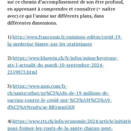
sur ce chemin d’accomplissement de son être profond,
en apprenant à comprendre et connaître (= naître
avec) ce qui l’anime sur différents plans, dans
différentes dimensions.
1)
http://www.francesoir.fr/opinions-editos/covid-19-
la-medecine-biasee-par-les-statistiques
2)
https://www.bluewin.ch/fr/infos/suisse/keystone-
ats-l-actualit-du-mardi-10-septembre-2024-
2359873.html
3)
https://www.msn.com/fr-
ch/sante/other/pr%C3%A8s-de-19-millions-de-
vaccins-contre-le-covid-ont-%C3%A9t%C3%A9-
d%C3%A9truits/ar-BB1mmGSN
4)
https://www.rts.ch/info/economie/2024/article/initiati
pour-freiner-les-couts-de-la-sante-chacun-peut-