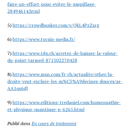
faire-un-effort-pour-eviter-le-gaspillage-
28494614.html
5)
https://crowdbunker.com/v/QkL4PzZsrg
6)
https://www.tocsin-media.fr/
7)
https://www.tdg.ch/arretez-de-baisser-la-valeur-
du-point-tarmed-871302270428
8)
https://www.msn.com/fr-ch/actualite/other/la-
droite-veut-exclure-les-m%C3%A9decines-douces/ar-
AA1qs6dJ
9)
https://www.editions-tredaniel.com/homeopathie-
et-physique-quantique-p-6265.html
Publié dans
En cours de traitement