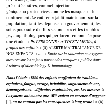
présentées sûres, commel’injection
génique ou protectrices comme les masques et le
confinement. Le coût en rejaillit maintenant sur la
population, tant les dépenses du gouvernement, les
soins pour suite d’effets secondaires et les troubles
psychopathologiques qui perdurent comme l’expose
une étude : «
Pr. PERRONNE sur TOCSIN MEDIA, à
propos des enfants.
» (5) ALERTE MALTRAITANCE DE
NOS ENFANTS. « … : « 𝐸𝑡𝑢𝑑𝑒 𝑠𝑢𝑟 𝑙𝑎 𝑠𝑎𝑡𝑢𝑟𝑎𝑡𝑖𝑜𝑛 𝑒𝑛 𝑜𝑥𝑦𝑔𝑒𝑛𝑒
𝑚𝑒𝑠𝑢𝑟𝑒𝑒 𝑠𝑢𝑟 𝑙𝑒𝑠 𝑒𝑛𝑓𝑎𝑛𝑡𝑠 𝑝𝑜𝑟𝑡𝑎𝑛𝑡 𝑑𝑒𝑠 𝑚𝑎𝑠𝑞𝑢𝑒𝑠 » 𝑝𝑢𝑏𝑙𝑖𝑒𝑒 𝑑𝑎𝑛𝑠
𝐴𝑟𝑐ℎ𝑖𝑣𝑒𝑠 𝑜𝑓 𝑀𝑖𝑐𝑟𝑜𝑏𝑖𝑜𝑙𝑜𝑔𝑦 & 𝐼𝑚𝑚𝑢𝑛𝑜𝑙𝑜𝑔𝑦
𝑫𝒂𝒏𝒔 𝒍’
é
𝒕𝒖𝒅𝒆 : 𝟱𝟲% 𝒅𝒆𝒔 𝒆𝒏𝒇𝒂𝒏𝒕𝒔 𝒔𝒐𝒖𝒇𝒇𝒓𝒂𝒊𝒆𝒏𝒕 𝒅𝒆 𝒕𝒓𝒐𝒖𝒃𝒍𝒆𝒔…
𝒄𝒆𝒑𝒉𝒂𝒍𝒆𝒆𝒔, 𝒇𝒂𝒕𝒊𝒈𝒖𝒆, 𝒗𝒆𝒓𝒕𝒊𝒈𝒆, 𝒊𝒓𝒓𝒊𝒕𝒂𝒃𝒊𝒍𝒊𝒕𝒆, 𝒔𝒂𝒊𝒈𝒏𝒆𝒎𝒆𝒏𝒕𝒔 𝒅𝒆 𝒏𝒆𝒛,
𝒅𝒆𝒎𝒂𝒏𝒈𝒆𝒂𝒊𝒔𝒐𝒏𝒔… 𝒅𝒊𝒇𝒇𝒊𝒄𝒖𝒍𝒕𝒆𝒔 𝒓𝒆𝒔𝒑𝒊𝒓𝒂𝒕𝒐𝒊𝒓𝒆𝒔, 𝒆𝒕𝒄. 𝑳𝒆𝒔 𝒎𝒆𝒔𝒖𝒓𝒆𝒔
à
𝒍’𝒐𝒙𝒚𝒎𝒆𝒕𝒓𝒆 𝒐𝒏𝒕 𝒎𝒐𝒏𝒕𝒓𝒆 𝒒𝒖𝒆 𝟭𝟱% 𝒆𝒕𝒂𝒊𝒆𝒏𝒕 𝒆𝒏 𝒄𝒂𝒓𝒆𝒏𝒄𝒆 𝒅’𝒐𝒙𝒚𝒈𝒆𝒏𝒆
[..], 𝒐𝒏 𝒏𝒆 𝒄𝒐𝒏𝒏𝒂𝒊𝒕 𝒑𝒂𝒔 𝒍𝒆𝒔 𝒄𝒐𝒏𝒔𝒆𝒒𝒖𝒆𝒏𝒄𝒆𝒔
à
𝒍𝒐𝒏𝒈 𝒕𝒆𝒓𝒎𝒆 ! » (6)