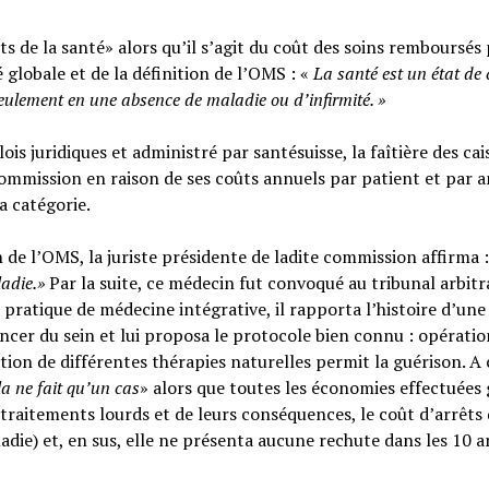
s de la santé» alors qu’il s’agit du coût des soins remboursés 
é globale et de la définition de l’OMS : «
La santé est un
état de
seulement en une absence de maladie ou d’infirmité.
»
ois juridiques et administré par santésuisse, la faîtière des cai
ommission en raison de ses coûts annuels par patient et par a
sa catégorie.
n de l’OMS, la juriste présidente de ladite commission affirma :
ladie.»
Par la suite, ce médecin fut convoqué au tribunal arbitr
 pratique de médecine intégrative, il rapporta l’histoire d’une
cer du sein et lui proposa le protocole bien connu : opératio
tion de différentes thérapies naturelles permit la guérison. A c
la ne fait qu’un cas
» alors que toutes les économies effectuées 
raitements lourds et de leurs conséquences, le coût d’arrêts
adie) et, en sus, elle ne présenta aucune rechute dans les 10 a