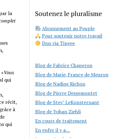
Soutenez le pluralisme
par la
 complet
Abonnement au Peuple
Pour soutenir notre travail
sses
Don via Tipeee
n,
Blog de Fabrice Chaperon
 «
Vous
Blog de Marie-France de Meuron
al qui
Blog de Nadine Richon
Blog de Pierre Dessemontet
n,
e récit,
Blog de Stev’ LeKonsternant
grâce à
Blog de Yohan Ziehli
 de
En cours de traitement
ns qui
En enfer il y a…