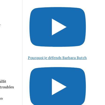
r
Pourquoi je défends Barbara Butch
llit
 troubles
𝑠