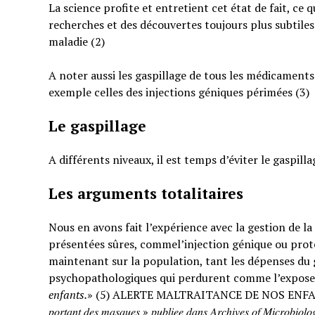
La science profite et entretient cet état de fait, ce 
recherches et des découvertes toujours plus subtiles
maladie (2)
A noter aussi les gaspillage de tous les médicaments
exemple celles des injections géniques périmées (3)
Le gaspillage
A différents niveaux, il est temps d’éviter le gaspilla
Les arguments totalitaires
Nous en avons fait l’expérience avec la gestion de l
présentées sûres, commel’injection génique ou prote
maintenant sur la population, tant les dépenses du g
psychopathologiques qui perdurent comme l’expose
enfants.
» (5) ALERTE MALTRAITANCE DE NOS ENFANTS. « … : « 𝐸𝑡𝑢𝑑𝑒 𝑠
𝑝𝑜𝑟𝑡𝑎𝑛𝑡 𝑑𝑒𝑠 𝑚𝑎𝑠𝑞𝑢𝑒𝑠 » 𝑝𝑢𝑏𝑙𝑖𝑒𝑒 𝑑𝑎𝑛𝑠 𝐴𝑟𝑐ℎ𝑖𝑣𝑒𝑠 𝑜𝑓 𝑀𝑖𝑐𝑟𝑜𝑏𝑖𝑜