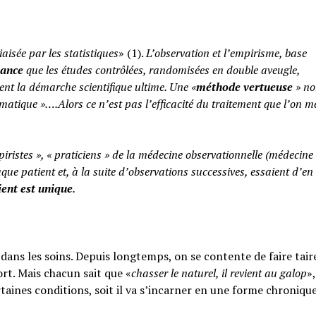
iaisée par les statistiques
» (1).
L’observation et l’empirisme, base
yance
que les études contrôlées, randomisées en double aveugle,
ent la démarche scientifique ultime. Une «
méthode vertueuse
» no
atique »….Alors ce n’est pas l’efficacité du traitement que l’on m
piristes », « praticiens » de la médecine observationnelle (médecine
aque patient et, à la suite d’observations successives, essaient d’en 
ent est unique
.
ans les soins. Depuis longtemps, on se contente de faire taire
rt. Mais chacun sait que «
chasser le naturel, il revient au galop
»,
rtaines conditions, soit il va s’incarner en une forme chroniqu