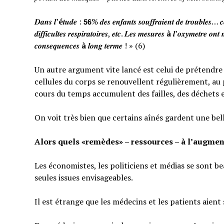
𝑫𝒂𝒏𝒔 𝒍’
é
𝒕𝒖𝒅𝒆 : 𝟱𝟲% 𝒅𝒆𝒔 𝒆𝒏𝒇𝒂𝒏𝒕𝒔 𝒔𝒐𝒖𝒇𝒇𝒓𝒂𝒊𝒆𝒏𝒕 𝒅𝒆 𝒕𝒓𝒐𝒖𝒃𝒍𝒆𝒔… 𝒄𝒆
𝒅𝒊𝒇𝒇𝒊𝒄𝒖𝒍𝒕𝒆𝒔 𝒓𝒆𝒔𝒑𝒊𝒓𝒂𝒕𝒐𝒊𝒓𝒆𝒔, 𝒆𝒕𝒄. 𝑳𝒆𝒔 𝒎𝒆𝒔𝒖𝒓𝒆𝒔
à
𝒍’𝒐𝒙𝒚𝒎𝒆𝒕𝒓𝒆 𝒐𝒏𝒕 
𝒄𝒐𝒏𝒔𝒆𝒒𝒖𝒆𝒏𝒄𝒆𝒔
à
𝒍𝒐𝒏𝒈 𝒕𝒆𝒓𝒎𝒆 ! » (6)
Un autre argument vite lancé est celui de prétendre qu
cellules du corps se renouvellent régulièrement, au p
cours du temps accumulent des failles, des déchets 
On voit très bien que certains aînés gardent une bel
Alors quels «remèdes» – ressources – à l’augmen
Les économistes, les politiciens et médias se sont b
seules issues envisageables.
Il est étrange que les médecins et les patients aient 