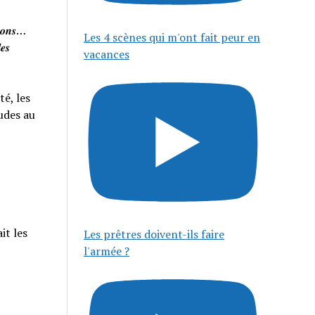
𝒊𝒔𝒐𝒏𝒔…
Les 4 scènes qui m'ont fait peur en
𝒆𝒔
vacances
té, les
tudes au
it les
Les prêtres doivent-ils faire
l'armée ?