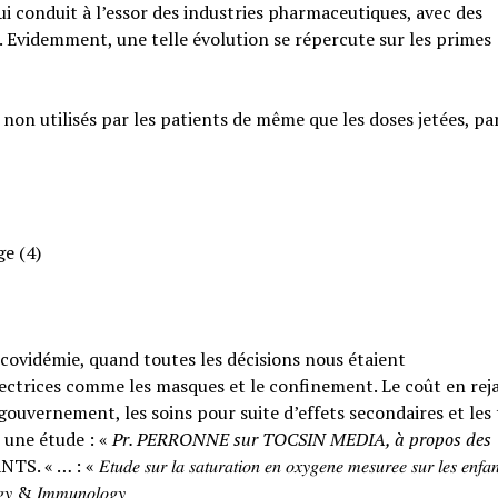
qui conduit à l’essor des industries pharmaceutiques, avec des
. Evidemment, une telle évolution se répercute sur les primes
 non utilisés par les patients de même que les doses jetées, pa
ge (4)
a covidémie, quand toutes les décisions nous étaient
ctrices comme les masques et le confinement. Le coût en rejai
ouvernement, les soins pour suite d’effets secondaires et les
 une étude : «
Pr. PERRONNE sur TOCSIN MEDIA, à propos des
𝑟 𝑙𝑎 𝑠𝑎𝑡𝑢𝑟𝑎𝑡𝑖𝑜𝑛 𝑒𝑛 𝑜𝑥𝑦𝑔𝑒𝑛𝑒 𝑚𝑒𝑠𝑢𝑟𝑒𝑒 𝑠𝑢𝑟 𝑙𝑒𝑠 𝑒𝑛𝑓𝑎𝑛
𝑙𝑜𝑔𝑦 & 𝐼𝑚𝑚𝑢𝑛𝑜𝑙𝑜𝑔𝑦