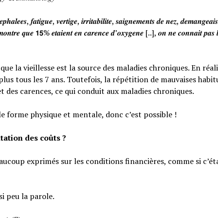
𝒉𝒂𝒍𝒆𝒆𝒔, 𝒇𝒂𝒕𝒊𝒈𝒖𝒆, 𝒗𝒆𝒓𝒕𝒊𝒈𝒆, 𝒊𝒓𝒓𝒊𝒕𝒂𝒃𝒊𝒍𝒊𝒕𝒆, 𝒔𝒂𝒊𝒈𝒏𝒆𝒎𝒆𝒏𝒕𝒔 𝒅𝒆 𝒏𝒆𝒛, 𝒅𝒆𝒎𝒂𝒏𝒈𝒆𝒂
𝒐𝒏𝒕𝒓𝒆 𝒒𝒖𝒆 𝟭𝟱% 𝒆𝒕𝒂𝒊𝒆𝒏𝒕 𝒆𝒏 𝒄𝒂𝒓𝒆𝒏𝒄𝒆 𝒅’𝒐𝒙𝒚𝒈𝒆𝒏𝒆 [..], 𝒐𝒏 𝒏𝒆 𝒄𝒐𝒏𝒏𝒂𝒊𝒕 𝒑𝒂𝒔 𝒍
e la vieillesse est la source des maladies chroniques. En réali
lus tous les 7 ans. Toutefois, la répétition de mauvaises habi
et des carences, ce qui conduit aux maladies chroniques.
le forme physique et mentale, donc c’est possible !
tation des coûts ?
eaucoup exprimés sur les conditions financières, comme si c’éta
si peu la parole.