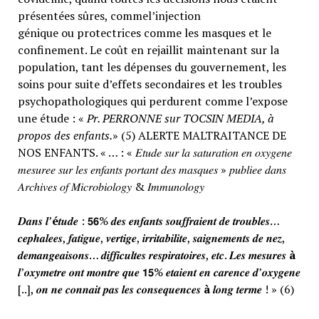
présentées sûres, commel’injection
génique ou protectrices comme les masques et le
confinement. Le coût en rejaillit maintenant sur la
population, tant les dépenses du gouvernement, les
soins pour suite d’effets secondaires et les troubles
psychopathologiques qui perdurent comme l’expose
une étude : «
Pr. PERRONNE sur TOCSIN MEDIA, à
propos des enfants.
» (5) ALERTE MALTRAITANCE DE
NOS ENFANTS. « … : « 𝐸𝑡𝑢𝑑𝑒 𝑠𝑢𝑟 𝑙𝑎 𝑠𝑎𝑡𝑢𝑟𝑎𝑡𝑖𝑜𝑛 𝑒𝑛 𝑜𝑥𝑦𝑔𝑒𝑛𝑒
𝑚𝑒𝑠𝑢𝑟𝑒𝑒 𝑠𝑢𝑟 𝑙𝑒𝑠 𝑒𝑛𝑓𝑎𝑛𝑡𝑠 𝑝𝑜𝑟𝑡𝑎𝑛𝑡 𝑑𝑒𝑠 𝑚𝑎𝑠𝑞𝑢𝑒𝑠 » 𝑝𝑢𝑏𝑙𝑖𝑒𝑒 𝑑𝑎𝑛𝑠
𝐴𝑟𝑐ℎ𝑖𝑣𝑒𝑠 𝑜𝑓 𝑀𝑖𝑐𝑟𝑜𝑏𝑖𝑜𝑙𝑜𝑔𝑦 & 𝐼𝑚𝑚𝑢𝑛𝑜𝑙𝑜𝑔𝑦
𝑫𝒂𝒏𝒔 𝒍’
é
𝒕𝒖𝒅𝒆 : 𝟱𝟲% 𝒅𝒆𝒔 𝒆𝒏𝒇𝒂𝒏𝒕𝒔 𝒔𝒐𝒖𝒇𝒇𝒓𝒂𝒊𝒆𝒏𝒕 𝒅𝒆 𝒕𝒓𝒐𝒖𝒃𝒍𝒆𝒔…
𝒄𝒆𝒑𝒉𝒂𝒍𝒆𝒆𝒔, 𝒇𝒂𝒕𝒊𝒈𝒖𝒆, 𝒗𝒆𝒓𝒕𝒊𝒈𝒆, 𝒊𝒓𝒓𝒊𝒕𝒂𝒃𝒊𝒍𝒊𝒕𝒆, 𝒔𝒂𝒊𝒈𝒏𝒆𝒎𝒆𝒏𝒕𝒔 𝒅𝒆 𝒏𝒆𝒛,
𝒅𝒆𝒎𝒂𝒏𝒈𝒆𝒂𝒊𝒔𝒐𝒏𝒔… 𝒅𝒊𝒇𝒇𝒊𝒄𝒖𝒍𝒕𝒆𝒔 𝒓𝒆𝒔𝒑𝒊𝒓𝒂𝒕𝒐𝒊𝒓𝒆𝒔, 𝒆𝒕𝒄. 𝑳𝒆𝒔 𝒎𝒆𝒔𝒖𝒓𝒆𝒔
à
𝒍’𝒐𝒙𝒚𝒎𝒆𝒕𝒓𝒆 𝒐𝒏𝒕 𝒎𝒐𝒏𝒕𝒓𝒆 𝒒𝒖𝒆 𝟭𝟱% 𝒆𝒕𝒂𝒊𝒆𝒏𝒕 𝒆𝒏 𝒄𝒂𝒓𝒆𝒏𝒄𝒆 𝒅’𝒐𝒙𝒚𝒈𝒆𝒏𝒆
[..], 𝒐𝒏 𝒏𝒆 𝒄𝒐𝒏𝒏𝒂𝒊𝒕 𝒑𝒂𝒔 𝒍𝒆𝒔 𝒄𝒐𝒏𝒔𝒆𝒒𝒖𝒆𝒏𝒄𝒆𝒔
à
𝒍𝒐𝒏𝒈 𝒕𝒆𝒓𝒎𝒆 ! » (6)