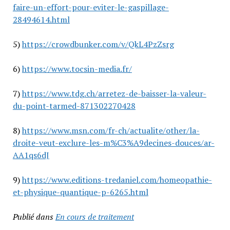
faire-un-effort-pour-eviter-le-gaspillage-
28494614.html
5)
https://crowdbunker.com/v/QkL4PzZsrg
6)
https://www.tocsin-media.fr/
7)
https://www.tdg.ch/arretez-de-baisser-la-valeur-
du-point-tarmed-871302270428
8)
https://www.msn.com/fr-ch/actualite/other/la-
droite-veut-exclure-les-m%C3%A9decines-douces/ar-
AA1qs6dJ
9)
https://www.editions-tredaniel.com/homeopathie-
et-physique-quantique-p-6265.html
Publié dans
En cours de traitement