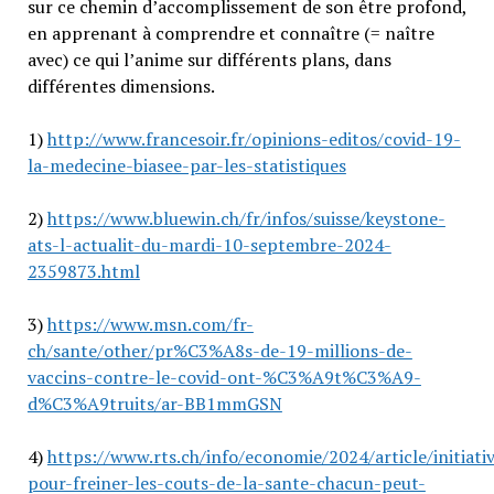
sur ce chemin d’accomplissement de son être profond,
en apprenant à comprendre et connaître (= naître
avec) ce qui l’anime sur différents plans, dans
différentes dimensions.
1)
http://www.francesoir.fr/opinions-editos/covid-19-
la-medecine-biasee-par-les-statistiques
2)
https://www.bluewin.ch/fr/infos/suisse/keystone-
ats-l-actualit-du-mardi-10-septembre-2024-
2359873.html
3)
https://www.msn.com/fr-
ch/sante/other/pr%C3%A8s-de-19-millions-de-
vaccins-contre-le-covid-ont-%C3%A9t%C3%A9-
d%C3%A9truits/ar-BB1mmGSN
4)
https://www.rts.ch/info/economie/2024/article/initiati
pour-freiner-les-couts-de-la-sante-chacun-peut-