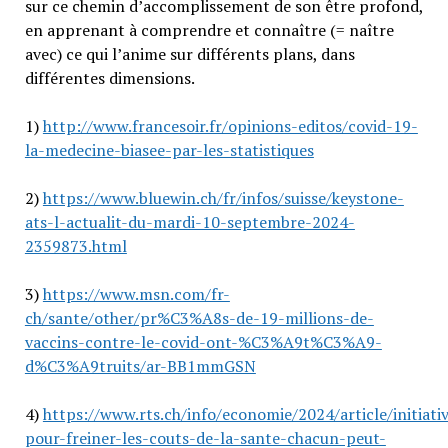
sur ce chemin d’accomplissement de son être profond,
en apprenant à comprendre et connaître (= naître
avec) ce qui l’anime sur différents plans, dans
différentes dimensions.
1)
http://www.francesoir.fr/opinions-editos/covid-19-
la-medecine-biasee-par-les-statistiques
2)
https://www.bluewin.ch/fr/infos/suisse/keystone-
ats-l-actualit-du-mardi-10-septembre-2024-
2359873.html
3)
https://www.msn.com/fr-
ch/sante/other/pr%C3%A8s-de-19-millions-de-
vaccins-contre-le-covid-ont-%C3%A9t%C3%A9-
d%C3%A9truits/ar-BB1mmGSN
4)
https://www.rts.ch/info/economie/2024/article/initiati
pour-freiner-les-couts-de-la-sante-chacun-peut-