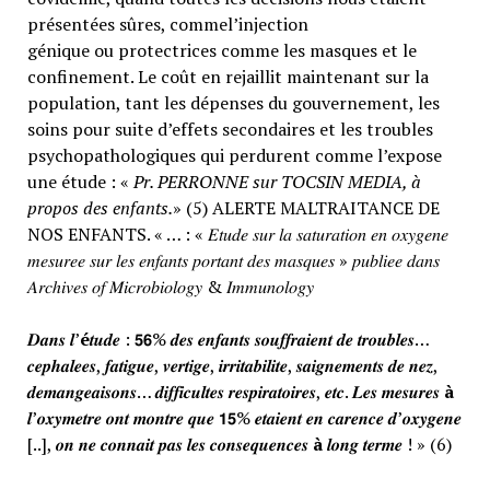
présentées sûres, commel’injection
génique ou protectrices comme les masques et le
confinement. Le coût en rejaillit maintenant sur la
population, tant les dépenses du gouvernement, les
soins pour suite d’effets secondaires et les troubles
psychopathologiques qui perdurent comme l’expose
une étude : «
Pr. PERRONNE sur TOCSIN MEDIA, à
propos des enfants.
» (5) ALERTE MALTRAITANCE DE
NOS ENFANTS. « … : « 𝐸𝑡𝑢𝑑𝑒 𝑠𝑢𝑟 𝑙𝑎 𝑠𝑎𝑡𝑢𝑟𝑎𝑡𝑖𝑜𝑛 𝑒𝑛 𝑜𝑥𝑦𝑔𝑒𝑛𝑒
𝑚𝑒𝑠𝑢𝑟𝑒𝑒 𝑠𝑢𝑟 𝑙𝑒𝑠 𝑒𝑛𝑓𝑎𝑛𝑡𝑠 𝑝𝑜𝑟𝑡𝑎𝑛𝑡 𝑑𝑒𝑠 𝑚𝑎𝑠𝑞𝑢𝑒𝑠 » 𝑝𝑢𝑏𝑙𝑖𝑒𝑒 𝑑𝑎𝑛𝑠
𝐴𝑟𝑐ℎ𝑖𝑣𝑒𝑠 𝑜𝑓 𝑀𝑖𝑐𝑟𝑜𝑏𝑖𝑜𝑙𝑜𝑔𝑦 & 𝐼𝑚𝑚𝑢𝑛𝑜𝑙𝑜𝑔𝑦
𝑫𝒂𝒏𝒔 𝒍’
é
𝒕𝒖𝒅𝒆 : 𝟱𝟲% 𝒅𝒆𝒔 𝒆𝒏𝒇𝒂𝒏𝒕𝒔 𝒔𝒐𝒖𝒇𝒇𝒓𝒂𝒊𝒆𝒏𝒕 𝒅𝒆 𝒕𝒓𝒐𝒖𝒃𝒍𝒆𝒔…
𝒄𝒆𝒑𝒉𝒂𝒍𝒆𝒆𝒔, 𝒇𝒂𝒕𝒊𝒈𝒖𝒆, 𝒗𝒆𝒓𝒕𝒊𝒈𝒆, 𝒊𝒓𝒓𝒊𝒕𝒂𝒃𝒊𝒍𝒊𝒕𝒆, 𝒔𝒂𝒊𝒈𝒏𝒆𝒎𝒆𝒏𝒕𝒔 𝒅𝒆 𝒏𝒆𝒛,
𝒅𝒆𝒎𝒂𝒏𝒈𝒆𝒂𝒊𝒔𝒐𝒏𝒔… 𝒅𝒊𝒇𝒇𝒊𝒄𝒖𝒍𝒕𝒆𝒔 𝒓𝒆𝒔𝒑𝒊𝒓𝒂𝒕𝒐𝒊𝒓𝒆𝒔, 𝒆𝒕𝒄. 𝑳𝒆𝒔 𝒎𝒆𝒔𝒖𝒓𝒆𝒔
à
𝒍’𝒐𝒙𝒚𝒎𝒆𝒕𝒓𝒆 𝒐𝒏𝒕 𝒎𝒐𝒏𝒕𝒓𝒆 𝒒𝒖𝒆 𝟭𝟱% 𝒆𝒕𝒂𝒊𝒆𝒏𝒕 𝒆𝒏 𝒄𝒂𝒓𝒆𝒏𝒄𝒆 𝒅’𝒐𝒙𝒚𝒈𝒆𝒏𝒆
[..], 𝒐𝒏 𝒏𝒆 𝒄𝒐𝒏𝒏𝒂𝒊𝒕 𝒑𝒂𝒔 𝒍𝒆𝒔 𝒄𝒐𝒏𝒔𝒆𝒒𝒖𝒆𝒏𝒄𝒆𝒔
à
𝒍𝒐𝒏𝒈 𝒕𝒆𝒓𝒎𝒆 ! » (6)