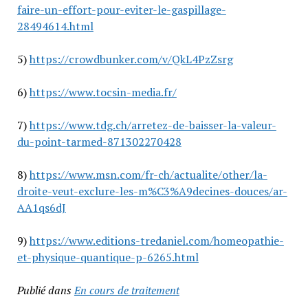
faire-un-effort-pour-eviter-le-gaspillage-
28494614.html
5)
https://crowdbunker.com/v/QkL4PzZsrg
6)
https://www.tocsin-media.fr/
7)
https://www.tdg.ch/arretez-de-baisser-la-valeur-
du-point-tarmed-871302270428
8)
https://www.msn.com/fr-ch/actualite/other/la-
droite-veut-exclure-les-m%C3%A9decines-douces/ar-
AA1qs6dJ
9)
https://www.editions-tredaniel.com/homeopathie-
et-physique-quantique-p-6265.html
Publié dans
En cours de traitement