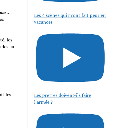
𝒊𝒔𝒐𝒏𝒔…
Les 4 scènes qui m'ont fait peur en
𝒆𝒔
vacances
té, les
tudes au
it les
Les prêtres doivent-ils faire
l'armée ?