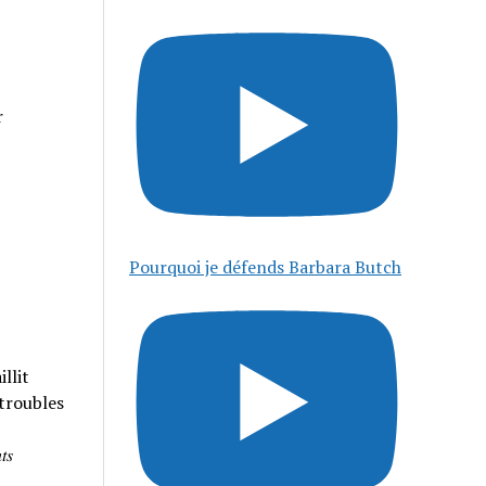
r
Pourquoi je défends Barbara Butch
llit
 troubles
𝑠