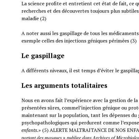
La science profite et entretient cet état de fait, ce 
recherches et des découvertes toujours plus subtiles
maladie (2)
A noter aussi les gaspillage de tous les médicaments
exemple celles des injections géniques périmées (3)
Le gaspillage
A différents niveaux, il est temps d’éviter le gaspilla
Les arguments totalitaires
Nous en avons fait l’expérience avec la gestion de l
présentées sûres, commel’injection génique ou prote
maintenant sur la population, tant les dépenses du g
psychopathologiques qui perdurent comme l’expose
enfants.
» (5) ALERTE MALTRAITANCE DE NOS ENFANTS. « … : « 𝐸𝑡𝑢𝑑𝑒 𝑠
𝑝𝑜𝑟𝑡𝑎𝑛𝑡 𝑑𝑒𝑠 𝑚𝑎𝑠𝑞𝑢𝑒𝑠 » 𝑝𝑢𝑏𝑙𝑖𝑒𝑒 𝑑𝑎𝑛𝑠 𝐴𝑟𝑐ℎ𝑖𝑣𝑒𝑠 𝑜𝑓 𝑀𝑖𝑐𝑟𝑜𝑏𝑖𝑜