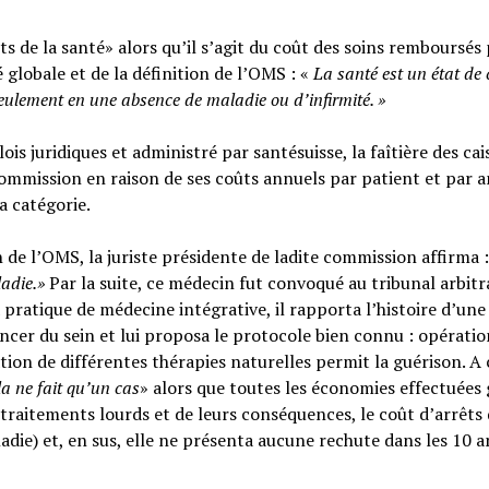
s de la santé» alors qu’il s’agit du coût des soins remboursés 
é globale et de la définition de l’OMS : «
La santé est un
état de
seulement en une absence de maladie ou d’infirmité.
»
ois juridiques et administré par santésuisse, la faîtière des cai
ommission en raison de ses coûts annuels par patient et par a
sa catégorie.
n de l’OMS, la juriste présidente de ladite commission affirma :
ladie.»
Par la suite, ce médecin fut convoqué au tribunal arbitr
 pratique de médecine intégrative, il rapporta l’histoire d’une
cer du sein et lui proposa le protocole bien connu : opératio
tion de différentes thérapies naturelles permit la guérison. A c
la ne fait qu’un cas
» alors que toutes les économies effectuées 
raitements lourds et de leurs conséquences, le coût d’arrêts
adie) et, en sus, elle ne présenta aucune rechute dans les 10 a