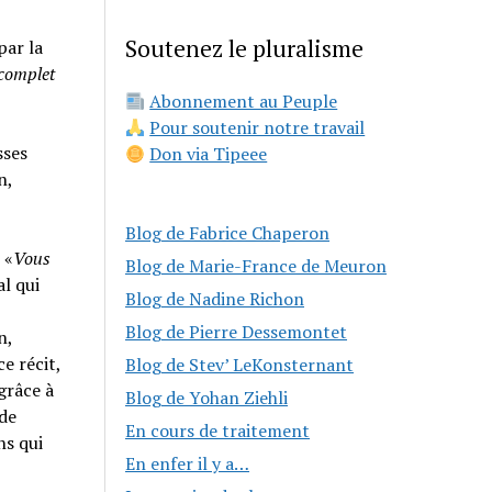
Soutenez le pluralisme
par la
 complet
Abonnement au Peuple
Pour soutenir notre travail
sses
Don via Tipeee
n,
Blog de Fabrice Chaperon
 «
Vous
Blog de Marie-France de Meuron
al qui
Blog de Nadine Richon
Blog de Pierre Dessemontet
n,
e récit,
Blog de Stev’ LeKonsternant
grâce à
Blog de Yohan Ziehli
 de
En cours de traitement
ns qui
En enfer il y a…