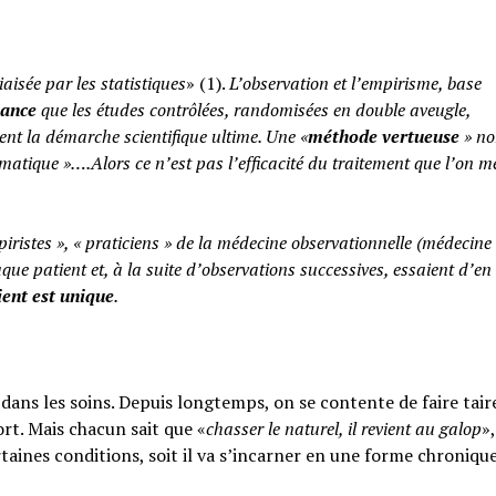
iaisée par les statistiques
» (1).
L’observation et l’empirisme, base
yance
que les études contrôlées, randomisées en double aveugle,
ent la démarche scientifique ultime. Une «
méthode vertueuse
» no
atique »….Alors ce n’est pas l’efficacité du traitement que l’on m
piristes », « praticiens » de la médecine observationnelle (médecine
aque patient et, à la suite d’observations successives, essaient d’en 
ent est unique
.
ans les soins. Depuis longtemps, on se contente de faire taire
rt. Mais chacun sait que «
chasser le naturel, il revient au galop
»,
rtaines conditions, soit il va s’incarner en une forme chroniqu