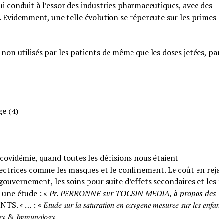
qui conduit à l’essor des industries pharmaceutiques, avec des
. Evidemment, une telle évolution se répercute sur les primes
 non utilisés par les patients de même que les doses jetées, pa
ge (4)
a covidémie, quand toutes les décisions nous étaient
ctrices comme les masques et le confinement. Le coût en rejai
ouvernement, les soins pour suite d’effets secondaires et les
 une étude : «
Pr. PERRONNE sur TOCSIN MEDIA, à propos des
𝑟 𝑙𝑎 𝑠𝑎𝑡𝑢𝑟𝑎𝑡𝑖𝑜𝑛 𝑒𝑛 𝑜𝑥𝑦𝑔𝑒𝑛𝑒 𝑚𝑒𝑠𝑢𝑟𝑒𝑒 𝑠𝑢𝑟 𝑙𝑒𝑠 𝑒𝑛𝑓𝑎𝑛
𝑙𝑜𝑔𝑦 & 𝐼𝑚𝑚𝑢𝑛𝑜𝑙𝑜𝑔𝑦