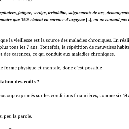
𝒉𝒂𝒍𝒆𝒆𝒔, 𝒇𝒂𝒕𝒊𝒈𝒖𝒆, 𝒗𝒆𝒓𝒕𝒊𝒈𝒆, 𝒊𝒓𝒓𝒊𝒕𝒂𝒃𝒊𝒍𝒊𝒕𝒆, 𝒔𝒂𝒊𝒈𝒏𝒆𝒎𝒆𝒏𝒕𝒔 𝒅𝒆 𝒏𝒆𝒛, 𝒅𝒆𝒎𝒂𝒏𝒈𝒆𝒂
𝒐𝒏𝒕𝒓𝒆 𝒒𝒖𝒆 𝟭𝟱% 𝒆𝒕𝒂𝒊𝒆𝒏𝒕 𝒆𝒏 𝒄𝒂𝒓𝒆𝒏𝒄𝒆 𝒅’𝒐𝒙𝒚𝒈𝒆𝒏𝒆 [..], 𝒐𝒏 𝒏𝒆 𝒄𝒐𝒏𝒏𝒂𝒊𝒕 𝒑𝒂𝒔 𝒍
e la vieillesse est la source des maladies chroniques. En réali
lus tous les 7 ans. Toutefois, la répétition de mauvaises habi
et des carences, ce qui conduit aux maladies chroniques.
le forme physique et mentale, donc c’est possible !
tation des coûts ?
eaucoup exprimés sur les conditions financières, comme si c’éta
si peu la parole.