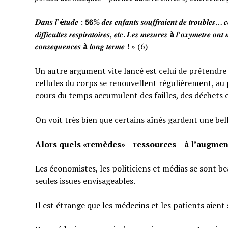
𝑫𝒂𝒏𝒔 𝒍’
é
𝒕𝒖𝒅𝒆 : 𝟱𝟲% 𝒅𝒆𝒔 𝒆𝒏𝒇𝒂𝒏𝒕𝒔 𝒔𝒐𝒖𝒇𝒇𝒓𝒂𝒊𝒆𝒏𝒕 𝒅𝒆 𝒕𝒓𝒐𝒖𝒃𝒍𝒆𝒔… 𝒄𝒆
𝒅𝒊𝒇𝒇𝒊𝒄𝒖𝒍𝒕𝒆𝒔 𝒓𝒆𝒔𝒑𝒊𝒓𝒂𝒕𝒐𝒊𝒓𝒆𝒔, 𝒆𝒕𝒄. 𝑳𝒆𝒔 𝒎𝒆𝒔𝒖𝒓𝒆𝒔
à
𝒍’𝒐𝒙𝒚𝒎𝒆𝒕𝒓𝒆 𝒐𝒏𝒕 
𝒄𝒐𝒏𝒔𝒆𝒒𝒖𝒆𝒏𝒄𝒆𝒔
à
𝒍𝒐𝒏𝒈 𝒕𝒆𝒓𝒎𝒆 ! » (6)
Un autre argument vite lancé est celui de prétendre qu
cellules du corps se renouvellent régulièrement, au p
cours du temps accumulent des failles, des déchets 
On voit très bien que certains aînés gardent une bel
Alors quels «remèdes» – ressources – à l’augmen
Les économistes, les politiciens et médias se sont b
seules issues envisageables.
Il est étrange que les médecins et les patients aient 