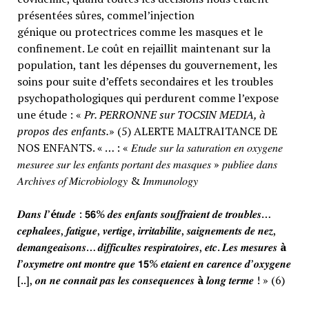
présentées sûres, commel’injection
génique ou protectrices comme les masques et le
confinement. Le coût en rejaillit maintenant sur la
population, tant les dépenses du gouvernement, les
soins pour suite d’effets secondaires et les troubles
psychopathologiques qui perdurent comme l’expose
une étude : «
Pr. PERRONNE sur TOCSIN MEDIA, à
propos des enfants.
» (5) ALERTE MALTRAITANCE DE
NOS ENFANTS. « … : « 𝐸𝑡𝑢𝑑𝑒 𝑠𝑢𝑟 𝑙𝑎 𝑠𝑎𝑡𝑢𝑟𝑎𝑡𝑖𝑜𝑛 𝑒𝑛 𝑜𝑥𝑦𝑔𝑒𝑛𝑒
𝑚𝑒𝑠𝑢𝑟𝑒𝑒 𝑠𝑢𝑟 𝑙𝑒𝑠 𝑒𝑛𝑓𝑎𝑛𝑡𝑠 𝑝𝑜𝑟𝑡𝑎𝑛𝑡 𝑑𝑒𝑠 𝑚𝑎𝑠𝑞𝑢𝑒𝑠 » 𝑝𝑢𝑏𝑙𝑖𝑒𝑒 𝑑𝑎𝑛𝑠
𝐴𝑟𝑐ℎ𝑖𝑣𝑒𝑠 𝑜𝑓 𝑀𝑖𝑐𝑟𝑜𝑏𝑖𝑜𝑙𝑜𝑔𝑦 & 𝐼𝑚𝑚𝑢𝑛𝑜𝑙𝑜𝑔𝑦
𝑫𝒂𝒏𝒔 𝒍’
é
𝒕𝒖𝒅𝒆 : 𝟱𝟲% 𝒅𝒆𝒔 𝒆𝒏𝒇𝒂𝒏𝒕𝒔 𝒔𝒐𝒖𝒇𝒇𝒓𝒂𝒊𝒆𝒏𝒕 𝒅𝒆 𝒕𝒓𝒐𝒖𝒃𝒍𝒆𝒔…
𝒄𝒆𝒑𝒉𝒂𝒍𝒆𝒆𝒔, 𝒇𝒂𝒕𝒊𝒈𝒖𝒆, 𝒗𝒆𝒓𝒕𝒊𝒈𝒆, 𝒊𝒓𝒓𝒊𝒕𝒂𝒃𝒊𝒍𝒊𝒕𝒆, 𝒔𝒂𝒊𝒈𝒏𝒆𝒎𝒆𝒏𝒕𝒔 𝒅𝒆 𝒏𝒆𝒛,
𝒅𝒆𝒎𝒂𝒏𝒈𝒆𝒂𝒊𝒔𝒐𝒏𝒔… 𝒅𝒊𝒇𝒇𝒊𝒄𝒖𝒍𝒕𝒆𝒔 𝒓𝒆𝒔𝒑𝒊𝒓𝒂𝒕𝒐𝒊𝒓𝒆𝒔, 𝒆𝒕𝒄. 𝑳𝒆𝒔 𝒎𝒆𝒔𝒖𝒓𝒆𝒔
à
𝒍’𝒐𝒙𝒚𝒎𝒆𝒕𝒓𝒆 𝒐𝒏𝒕 𝒎𝒐𝒏𝒕𝒓𝒆 𝒒𝒖𝒆 𝟭𝟱% 𝒆𝒕𝒂𝒊𝒆𝒏𝒕 𝒆𝒏 𝒄𝒂𝒓𝒆𝒏𝒄𝒆 𝒅’𝒐𝒙𝒚𝒈𝒆𝒏𝒆
[..], 𝒐𝒏 𝒏𝒆 𝒄𝒐𝒏𝒏𝒂𝒊𝒕 𝒑𝒂𝒔 𝒍𝒆𝒔 𝒄𝒐𝒏𝒔𝒆𝒒𝒖𝒆𝒏𝒄𝒆𝒔
à
𝒍𝒐𝒏𝒈 𝒕𝒆𝒓𝒎𝒆 ! » (6)