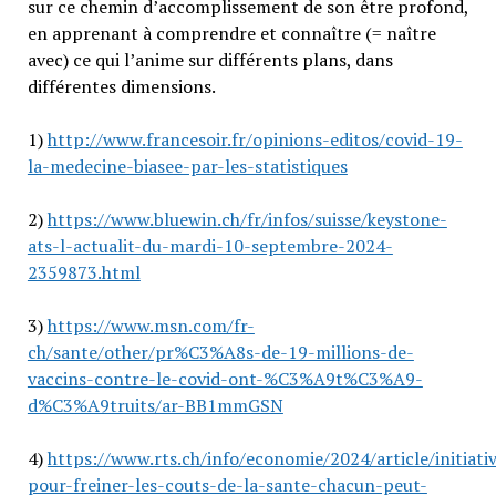
sur ce chemin d’accomplissement de son être profond,
en apprenant à comprendre et connaître (= naître
avec) ce qui l’anime sur différents plans, dans
différentes dimensions.
1)
http://www.francesoir.fr/opinions-editos/covid-19-
la-medecine-biasee-par-les-statistiques
2)
https://www.bluewin.ch/fr/infos/suisse/keystone-
ats-l-actualit-du-mardi-10-septembre-2024-
2359873.html
3)
https://www.msn.com/fr-
ch/sante/other/pr%C3%A8s-de-19-millions-de-
vaccins-contre-le-covid-ont-%C3%A9t%C3%A9-
d%C3%A9truits/ar-BB1mmGSN
4)
https://www.rts.ch/info/economie/2024/article/initiati
pour-freiner-les-couts-de-la-sante-chacun-peut-