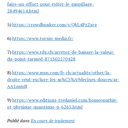
faire-un-effort-pour-eviter-le-gaspillage-
28494614.html
5)
https://crowdbunker.com/v/QkL4PzZsrg
6)
https://www.tocsin-media.fr/
7)
https://www.tdg.ch/arretez-de-baisser-la-valeur-
du-point-tarmed-871302270428
8)
https://www.msn.com/fr-ch/actualite/other/la-
droite-veut-exclure-les-m%C3%A9decines-douces/ar-
AA1qs6dJ
9)
https://www.editions-tredaniel.com/homeopathie-
et-physique-quantique-p-6265.html
Publié dans
En cours de traitement