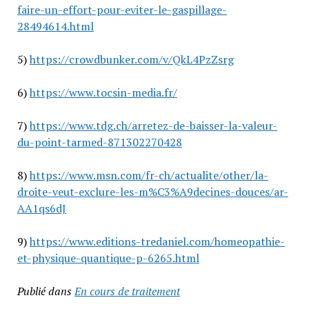
faire-un-effort-pour-eviter-le-gaspillage-
28494614.html
5)
https://crowdbunker.com/v/QkL4PzZsrg
6)
https://www.tocsin-media.fr/
7)
https://www.tdg.ch/arretez-de-baisser-la-valeur-
du-point-tarmed-871302270428
8)
https://www.msn.com/fr-ch/actualite/other/la-
droite-veut-exclure-les-m%C3%A9decines-douces/ar-
AA1qs6dJ
9)
https://www.editions-tredaniel.com/homeopathie-
et-physique-quantique-p-6265.html
Publié dans
En cours de traitement