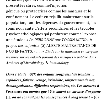
présentées sûres, commel’injection
génique ou protectrices comme les masques et le
confinement. Le coût en rejaillit maintenant sur la
population, tant les dépenses du gouvernement, les
soins pour suite d’effets secondaires et les troubles
psychopathologiques qui perdurent comme l’expose
une étude : «
Pr. PERRONNE sur TOCSIN MEDIA, à
propos des enfants.
» (5) ALERTE MALTRAITANCE DE
NOS ENFANTS. « … : « 𝐸𝑡𝑢𝑑𝑒 𝑠𝑢𝑟 𝑙𝑎 𝑠𝑎𝑡𝑢𝑟𝑎𝑡𝑖𝑜𝑛 𝑒𝑛 𝑜𝑥𝑦𝑔𝑒𝑛𝑒
𝑚𝑒𝑠𝑢𝑟𝑒𝑒 𝑠𝑢𝑟 𝑙𝑒𝑠 𝑒𝑛𝑓𝑎𝑛𝑡𝑠 𝑝𝑜𝑟𝑡𝑎𝑛𝑡 𝑑𝑒𝑠 𝑚𝑎𝑠𝑞𝑢𝑒𝑠 » 𝑝𝑢𝑏𝑙𝑖𝑒𝑒 𝑑𝑎𝑛𝑠
𝐴𝑟𝑐ℎ𝑖𝑣𝑒𝑠 𝑜𝑓 𝑀𝑖𝑐𝑟𝑜𝑏𝑖𝑜𝑙𝑜𝑔𝑦 & 𝐼𝑚𝑚𝑢𝑛𝑜𝑙𝑜𝑔𝑦
𝑫𝒂𝒏𝒔 𝒍’
é
𝒕𝒖𝒅𝒆 : 𝟱𝟲% 𝒅𝒆𝒔 𝒆𝒏𝒇𝒂𝒏𝒕𝒔 𝒔𝒐𝒖𝒇𝒇𝒓𝒂𝒊𝒆𝒏𝒕 𝒅𝒆 𝒕𝒓𝒐𝒖𝒃𝒍𝒆𝒔…
𝒄𝒆𝒑𝒉𝒂𝒍𝒆𝒆𝒔, 𝒇𝒂𝒕𝒊𝒈𝒖𝒆, 𝒗𝒆𝒓𝒕𝒊𝒈𝒆, 𝒊𝒓𝒓𝒊𝒕𝒂𝒃𝒊𝒍𝒊𝒕𝒆, 𝒔𝒂𝒊𝒈𝒏𝒆𝒎𝒆𝒏𝒕𝒔 𝒅𝒆 𝒏𝒆𝒛,
𝒅𝒆𝒎𝒂𝒏𝒈𝒆𝒂𝒊𝒔𝒐𝒏𝒔… 𝒅𝒊𝒇𝒇𝒊𝒄𝒖𝒍𝒕𝒆𝒔 𝒓𝒆𝒔𝒑𝒊𝒓𝒂𝒕𝒐𝒊𝒓𝒆𝒔, 𝒆𝒕𝒄. 𝑳𝒆𝒔 𝒎𝒆𝒔𝒖𝒓𝒆𝒔
à
𝒍’𝒐𝒙𝒚𝒎𝒆𝒕𝒓𝒆 𝒐𝒏𝒕 𝒎𝒐𝒏𝒕𝒓𝒆 𝒒𝒖𝒆 𝟭𝟱% 𝒆𝒕𝒂𝒊𝒆𝒏𝒕 𝒆𝒏 𝒄𝒂𝒓𝒆𝒏𝒄𝒆 𝒅’𝒐𝒙𝒚𝒈𝒆𝒏𝒆
[..], 𝒐𝒏 𝒏𝒆 𝒄𝒐𝒏𝒏𝒂𝒊𝒕 𝒑𝒂𝒔 𝒍𝒆𝒔 𝒄𝒐𝒏𝒔𝒆𝒒𝒖𝒆𝒏𝒄𝒆𝒔
à
𝒍𝒐𝒏𝒈 𝒕𝒆𝒓𝒎𝒆 ! » (6)