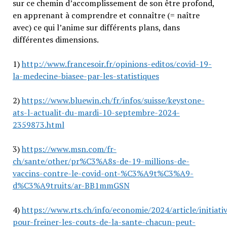
sur ce chemin d’accomplissement de son être profond,
en apprenant à comprendre et connaître (= naître
avec) ce qui l’anime sur différents plans, dans
différentes dimensions.
1)
http://www.francesoir.fr/opinions-editos/covid-19-
la-medecine-biasee-par-les-statistiques
2)
https://www.bluewin.ch/fr/infos/suisse/keystone-
ats-l-actualit-du-mardi-10-septembre-2024-
2359873.html
3)
https://www.msn.com/fr-
ch/sante/other/pr%C3%A8s-de-19-millions-de-
vaccins-contre-le-covid-ont-%C3%A9t%C3%A9-
d%C3%A9truits/ar-BB1mmGSN
4)
https://www.rts.ch/info/economie/2024/article/initiati
pour-freiner-les-couts-de-la-sante-chacun-peut-