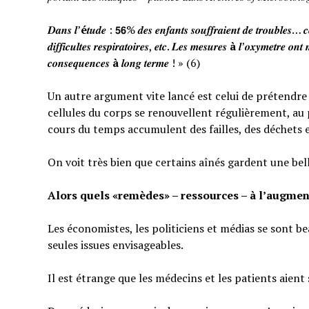
𝑫𝒂𝒏𝒔 𝒍’
é
𝒕𝒖𝒅𝒆 : 𝟱𝟲% 𝒅𝒆𝒔 𝒆𝒏𝒇𝒂𝒏𝒕𝒔 𝒔𝒐𝒖𝒇𝒇𝒓𝒂𝒊𝒆𝒏𝒕 𝒅𝒆 𝒕𝒓𝒐𝒖𝒃𝒍𝒆𝒔… 𝒄𝒆
𝒅𝒊𝒇𝒇𝒊𝒄𝒖𝒍𝒕𝒆𝒔 𝒓𝒆𝒔𝒑𝒊𝒓𝒂𝒕𝒐𝒊𝒓𝒆𝒔, 𝒆𝒕𝒄. 𝑳𝒆𝒔 𝒎𝒆𝒔𝒖𝒓𝒆𝒔
à
𝒍’𝒐𝒙𝒚𝒎𝒆𝒕𝒓𝒆 𝒐𝒏𝒕 
𝒄𝒐𝒏𝒔𝒆𝒒𝒖𝒆𝒏𝒄𝒆𝒔
à
𝒍𝒐𝒏𝒈 𝒕𝒆𝒓𝒎𝒆 ! » (6)
Un autre argument vite lancé est celui de prétendre qu
cellules du corps se renouvellent régulièrement, au p
cours du temps accumulent des failles, des déchets 
On voit très bien que certains aînés gardent une bel
Alors quels «remèdes» – ressources – à l’augmen
Les économistes, les politiciens et médias se sont b
seules issues envisageables.
Il est étrange que les médecins et les patients aient 