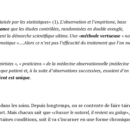
iaisée par les statistiques
» (1).
L’observation et l’empirisme, base
yance
que les études contrôlées, randomisées en double aveugle,
ent la démarche scientifique ultime. Une «
méthode vertueuse
» no
atique »….Alors ce n’est pas l’efficacité du traitement que l’on m
piristes », « praticiens » de la médecine observationnelle (médecine
aque patient et, à la suite d’observations successives, essaient d’en 
ent est unique
.
ans les soins. Depuis longtemps, on se contente de faire taire
rt. Mais chacun sait que «
chasser le naturel, il revient au galop
»,
rtaines conditions, soit il va s’incarner en une forme chroniqu