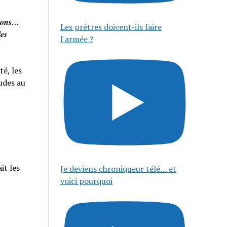
𝒊𝒔𝒐𝒏𝒔…
Les prêtres doivent-ils faire
𝒆𝒔
l'armée ?
té, les
tudes au
it les
Je deviens chroniqueur télé… et
voici pourquoi