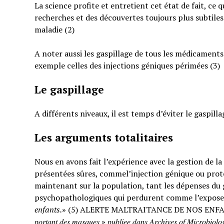
La science profite et entretient cet état de fait, ce 
recherches et des découvertes toujours plus subtiles
maladie (2)
A noter aussi les gaspillage de tous les médicaments
exemple celles des injections géniques périmées (3)
Le gaspillage
A différents niveaux, il est temps d’éviter le gaspilla
Les arguments totalitaires
Nous en avons fait l’expérience avec la gestion de l
présentées sûres, commel’injection génique ou prote
maintenant sur la population, tant les dépenses du g
psychopathologiques qui perdurent comme l’expose
enfants.
» (5) ALERTE MALTRAITANCE DE NOS ENFANTS. « … : « 𝐸𝑡𝑢𝑑𝑒 𝑠
𝑝𝑜𝑟𝑡𝑎𝑛𝑡 𝑑𝑒𝑠 𝑚𝑎𝑠𝑞𝑢𝑒𝑠 » 𝑝𝑢𝑏𝑙𝑖𝑒𝑒 𝑑𝑎𝑛𝑠 𝐴𝑟𝑐ℎ𝑖𝑣𝑒𝑠 𝑜𝑓 𝑀𝑖𝑐𝑟𝑜𝑏𝑖𝑜