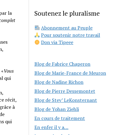
Soutenez le pluralisme
par la
 complet
Abonnement au Peuple
Pour soutenir notre travail
sses
Don via Tipeee
n,
Blog de Fabrice Chaperon
 «
Vous
Blog de Marie-France de Meuron
al qui
Blog de Nadine Richon
Blog de Pierre Dessemontet
n,
e récit,
Blog de Stev’ LeKonsternant
grâce à
Blog de Yohan Ziehli
 de
En cours de traitement
ns qui
En enfer il y a…