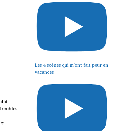
r
Les 4 scènes qui m'ont fait peur en
vacances
llit
 troubles
𝑠