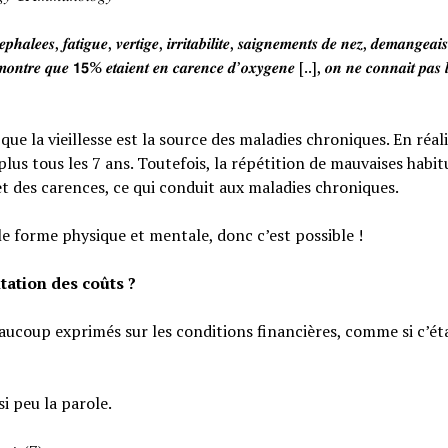
𝒉𝒂𝒍𝒆𝒆𝒔, 𝒇𝒂𝒕𝒊𝒈𝒖𝒆, 𝒗𝒆𝒓𝒕𝒊𝒈𝒆, 𝒊𝒓𝒓𝒊𝒕𝒂𝒃𝒊𝒍𝒊𝒕𝒆, 𝒔𝒂𝒊𝒈𝒏𝒆𝒎𝒆𝒏𝒕𝒔 𝒅𝒆 𝒏𝒆𝒛, 𝒅𝒆𝒎𝒂𝒏𝒈𝒆𝒂
𝒐𝒏𝒕𝒓𝒆 𝒒𝒖𝒆 𝟭𝟱% 𝒆𝒕𝒂𝒊𝒆𝒏𝒕 𝒆𝒏 𝒄𝒂𝒓𝒆𝒏𝒄𝒆 𝒅’𝒐𝒙𝒚𝒈𝒆𝒏𝒆 [..], 𝒐𝒏 𝒏𝒆 𝒄𝒐𝒏𝒏𝒂𝒊𝒕 𝒑𝒂𝒔 𝒍
e la vieillesse est la source des maladies chroniques. En réali
lus tous les 7 ans. Toutefois, la répétition de mauvaises habi
et des carences, ce qui conduit aux maladies chroniques.
le forme physique et mentale, donc c’est possible !
tation des coûts ?
eaucoup exprimés sur les conditions financières, comme si c’éta
si peu la parole.