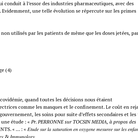
qui conduit à l’essor des industries pharmaceutiques, avec des
. Evidemment, une telle évolution se répercute sur les primes
 non utilisés par les patients de même que les doses jetées, pa
ge (4)
a covidémie, quand toutes les décisions nous étaient
ctrices comme les masques et le confinement. Le coût en rejai
ouvernement, les soins pour suite d’effets secondaires et les
 une étude : «
Pr. PERRONNE sur TOCSIN MEDIA, à propos des
𝑟 𝑙𝑎 𝑠𝑎𝑡𝑢𝑟𝑎𝑡𝑖𝑜𝑛 𝑒𝑛 𝑜𝑥𝑦𝑔𝑒𝑛𝑒 𝑚𝑒𝑠𝑢𝑟𝑒𝑒 𝑠𝑢𝑟 𝑙𝑒𝑠 𝑒𝑛𝑓𝑎𝑛
𝑙𝑜𝑔𝑦 & 𝐼𝑚𝑚𝑢𝑛𝑜𝑙𝑜𝑔𝑦