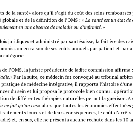
s de la santé» alors qu’il s’agit du coût des soins remboursés 
é globale et de la définition de l’OMS : «
La santé est un
état de
seulement en une absence de maladie ou d’infirmité.
»
ois juridiques et administré par santésuisse, la faîtière des cai
ommission en raison de ses coûts annuels par patient et par a
sa catégorie.
n de l’OMS, la juriste présidente de ladite commission affirma :
ladie.»
Par la suite, ce médecin fut convoqué au tribunal arbitr
 pratique de médecine intégrative, il rapporta l’histoire d’une
cer du sein et lui proposa le protocole bien connu : opératio
tion de différentes thérapies naturelles permit la guérison. A c
la ne fait qu’un cas
» alors que toutes les économies effectuées 
raitements lourds et de leurs conséquences, le coût d’arrêts
adie) et, en sus, elle ne présenta aucune rechute dans les 10 a