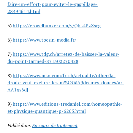
faire-un-effort-pour-eviter-le-gaspillage-
28494614.html
5)
https://crowdbunker.com/v/QkL4PzZsrg
6)
https://www.tocsin-media.fr/
7)
https://www.tdg.ch/arretez-de-baisser-la-valeur-
du-point-tarmed-871302270428
8)
https://www.msn.com/fr-ch/actualite/other/la-
droite-veut-exclure-les-m%C3%A9decines-douces/ar-
AA1qs6dJ
9)
https://www.editions-tredaniel.com/homeopathie-
et-physique-quantique-p-6265.html
Publié dans
En cours de traitement