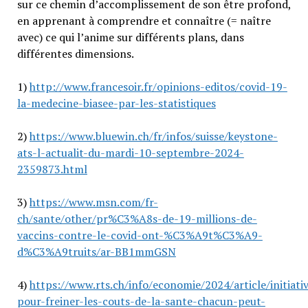
sur ce chemin d’accomplissement de son être profond,
en apprenant à comprendre et connaître (= naître
avec) ce qui l’anime sur différents plans, dans
différentes dimensions.
1)
http://www.francesoir.fr/opinions-editos/covid-19-
la-medecine-biasee-par-les-statistiques
2)
https://www.bluewin.ch/fr/infos/suisse/keystone-
ats-l-actualit-du-mardi-10-septembre-2024-
2359873.html
3)
https://www.msn.com/fr-
ch/sante/other/pr%C3%A8s-de-19-millions-de-
vaccins-contre-le-covid-ont-%C3%A9t%C3%A9-
d%C3%A9truits/ar-BB1mmGSN
4)
https://www.rts.ch/info/economie/2024/article/initiati
pour-freiner-les-couts-de-la-sante-chacun-peut-