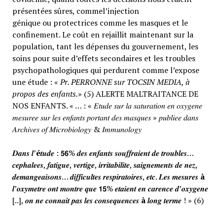
présentées sûres, commel’injection
génique ou protectrices comme les masques et le
confinement. Le coût en rejaillit maintenant sur la
population, tant les dépenses du gouvernement, les
soins pour suite d’effets secondaires et les troubles
psychopathologiques qui perdurent comme l’expose
une étude : «
Pr. PERRONNE sur TOCSIN MEDIA, à
propos des enfants.
» (5) ALERTE MALTRAITANCE DE
NOS ENFANTS. « … : « 𝐸𝑡𝑢𝑑𝑒 𝑠𝑢𝑟 𝑙𝑎 𝑠𝑎𝑡𝑢𝑟𝑎𝑡𝑖𝑜𝑛 𝑒𝑛 𝑜𝑥𝑦𝑔𝑒𝑛𝑒
𝑚𝑒𝑠𝑢𝑟𝑒𝑒 𝑠𝑢𝑟 𝑙𝑒𝑠 𝑒𝑛𝑓𝑎𝑛𝑡𝑠 𝑝𝑜𝑟𝑡𝑎𝑛𝑡 𝑑𝑒𝑠 𝑚𝑎𝑠𝑞𝑢𝑒𝑠 » 𝑝𝑢𝑏𝑙𝑖𝑒𝑒 𝑑𝑎𝑛𝑠
𝐴𝑟𝑐ℎ𝑖𝑣𝑒𝑠 𝑜𝑓 𝑀𝑖𝑐𝑟𝑜𝑏𝑖𝑜𝑙𝑜𝑔𝑦 & 𝐼𝑚𝑚𝑢𝑛𝑜𝑙𝑜𝑔𝑦
𝑫𝒂𝒏𝒔 𝒍’
é
𝒕𝒖𝒅𝒆 : 𝟱𝟲% 𝒅𝒆𝒔 𝒆𝒏𝒇𝒂𝒏𝒕𝒔 𝒔𝒐𝒖𝒇𝒇𝒓𝒂𝒊𝒆𝒏𝒕 𝒅𝒆 𝒕𝒓𝒐𝒖𝒃𝒍𝒆𝒔…
𝒄𝒆𝒑𝒉𝒂𝒍𝒆𝒆𝒔, 𝒇𝒂𝒕𝒊𝒈𝒖𝒆, 𝒗𝒆𝒓𝒕𝒊𝒈𝒆, 𝒊𝒓𝒓𝒊𝒕𝒂𝒃𝒊𝒍𝒊𝒕𝒆, 𝒔𝒂𝒊𝒈𝒏𝒆𝒎𝒆𝒏𝒕𝒔 𝒅𝒆 𝒏𝒆𝒛,
𝒅𝒆𝒎𝒂𝒏𝒈𝒆𝒂𝒊𝒔𝒐𝒏𝒔… 𝒅𝒊𝒇𝒇𝒊𝒄𝒖𝒍𝒕𝒆𝒔 𝒓𝒆𝒔𝒑𝒊𝒓𝒂𝒕𝒐𝒊𝒓𝒆𝒔, 𝒆𝒕𝒄. 𝑳𝒆𝒔 𝒎𝒆𝒔𝒖𝒓𝒆𝒔
à
𝒍’𝒐𝒙𝒚𝒎𝒆𝒕𝒓𝒆 𝒐𝒏𝒕 𝒎𝒐𝒏𝒕𝒓𝒆 𝒒𝒖𝒆 𝟭𝟱% 𝒆𝒕𝒂𝒊𝒆𝒏𝒕 𝒆𝒏 𝒄𝒂𝒓𝒆𝒏𝒄𝒆 𝒅’𝒐𝒙𝒚𝒈𝒆𝒏𝒆
[..], 𝒐𝒏 𝒏𝒆 𝒄𝒐𝒏𝒏𝒂𝒊𝒕 𝒑𝒂𝒔 𝒍𝒆𝒔 𝒄𝒐𝒏𝒔𝒆𝒒𝒖𝒆𝒏𝒄𝒆𝒔
à
𝒍𝒐𝒏𝒈 𝒕𝒆𝒓𝒎𝒆 ! » (6)