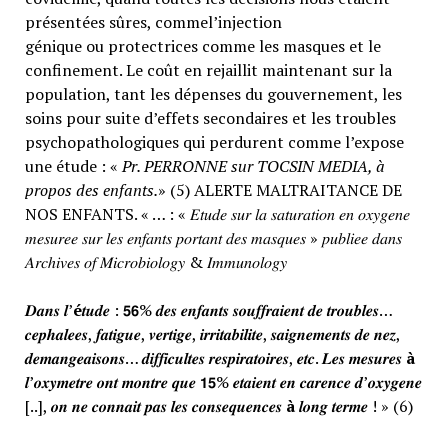
présentées sûres, commel’injection
génique ou protectrices comme les masques et le
confinement. Le coût en rejaillit maintenant sur la
population, tant les dépenses du gouvernement, les
soins pour suite d’effets secondaires et les troubles
psychopathologiques qui perdurent comme l’expose
une étude : «
Pr. PERRONNE sur TOCSIN MEDIA, à
propos des enfants.
» (5) ALERTE MALTRAITANCE DE
NOS ENFANTS. « … : « 𝐸𝑡𝑢𝑑𝑒 𝑠𝑢𝑟 𝑙𝑎 𝑠𝑎𝑡𝑢𝑟𝑎𝑡𝑖𝑜𝑛 𝑒𝑛 𝑜𝑥𝑦𝑔𝑒𝑛𝑒
𝑚𝑒𝑠𝑢𝑟𝑒𝑒 𝑠𝑢𝑟 𝑙𝑒𝑠 𝑒𝑛𝑓𝑎𝑛𝑡𝑠 𝑝𝑜𝑟𝑡𝑎𝑛𝑡 𝑑𝑒𝑠 𝑚𝑎𝑠𝑞𝑢𝑒𝑠 » 𝑝𝑢𝑏𝑙𝑖𝑒𝑒 𝑑𝑎𝑛𝑠
𝐴𝑟𝑐ℎ𝑖𝑣𝑒𝑠 𝑜𝑓 𝑀𝑖𝑐𝑟𝑜𝑏𝑖𝑜𝑙𝑜𝑔𝑦 & 𝐼𝑚𝑚𝑢𝑛𝑜𝑙𝑜𝑔𝑦
𝑫𝒂𝒏𝒔 𝒍’
é
𝒕𝒖𝒅𝒆 : 𝟱𝟲% 𝒅𝒆𝒔 𝒆𝒏𝒇𝒂𝒏𝒕𝒔 𝒔𝒐𝒖𝒇𝒇𝒓𝒂𝒊𝒆𝒏𝒕 𝒅𝒆 𝒕𝒓𝒐𝒖𝒃𝒍𝒆𝒔…
𝒄𝒆𝒑𝒉𝒂𝒍𝒆𝒆𝒔, 𝒇𝒂𝒕𝒊𝒈𝒖𝒆, 𝒗𝒆𝒓𝒕𝒊𝒈𝒆, 𝒊𝒓𝒓𝒊𝒕𝒂𝒃𝒊𝒍𝒊𝒕𝒆, 𝒔𝒂𝒊𝒈𝒏𝒆𝒎𝒆𝒏𝒕𝒔 𝒅𝒆 𝒏𝒆𝒛,
𝒅𝒆𝒎𝒂𝒏𝒈𝒆𝒂𝒊𝒔𝒐𝒏𝒔… 𝒅𝒊𝒇𝒇𝒊𝒄𝒖𝒍𝒕𝒆𝒔 𝒓𝒆𝒔𝒑𝒊𝒓𝒂𝒕𝒐𝒊𝒓𝒆𝒔, 𝒆𝒕𝒄. 𝑳𝒆𝒔 𝒎𝒆𝒔𝒖𝒓𝒆𝒔
à
𝒍’𝒐𝒙𝒚𝒎𝒆𝒕𝒓𝒆 𝒐𝒏𝒕 𝒎𝒐𝒏𝒕𝒓𝒆 𝒒𝒖𝒆 𝟭𝟱% 𝒆𝒕𝒂𝒊𝒆𝒏𝒕 𝒆𝒏 𝒄𝒂𝒓𝒆𝒏𝒄𝒆 𝒅’𝒐𝒙𝒚𝒈𝒆𝒏𝒆
[..], 𝒐𝒏 𝒏𝒆 𝒄𝒐𝒏𝒏𝒂𝒊𝒕 𝒑𝒂𝒔 𝒍𝒆𝒔 𝒄𝒐𝒏𝒔𝒆𝒒𝒖𝒆𝒏𝒄𝒆𝒔
à
𝒍𝒐𝒏𝒈 𝒕𝒆𝒓𝒎𝒆 ! » (6)