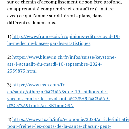
sur ce chemin d’accomplissement de son être profond,
en apprenant à comprendre et connaître (= naître
avec) ce qui l’anime sur différents plans, dans
différentes dimensions.
1)
http://www.francesoir.fr/opinions-editos/covid-19-
la-medecine-biasee-par-les-statistiques
2)
https://www.bluewin.ch/fr/infos/suisse/keystone-
ats-l-actualit-du-mardi-10-septembre-2024-
2359873.html
3)
https://www.msn.com/fr-
ch/sante/other/pr%C3%A8s-de-19-millions-de-
vaccins-contre-le-covid-ont-%C3%A9t%C3%A9-
d%C3%A9truits/ar-BB1mmGSN
4)
https://www.rts.ch/info/economie/2024/article/initiati
pour-freiner-les-couts-de-la-sante-chacun-peut-