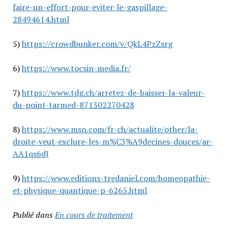
faire-un-effort-pour-eviter-le-gaspillage-
28494614.html
5)
https://crowdbunker.com/v/QkL4PzZsrg
6)
https://www.tocsin-media.fr/
7)
https://www.tdg.ch/arretez-de-baisser-la-valeur-
du-point-tarmed-871302270428
8)
https://www.msn.com/fr-ch/actualite/other/la-
droite-veut-exclure-les-m%C3%A9decines-douces/ar-
AA1qs6dJ
9)
https://www.editions-tredaniel.com/homeopathie-
et-physique-quantique-p-6265.html
Publié dans
En cours de traitement