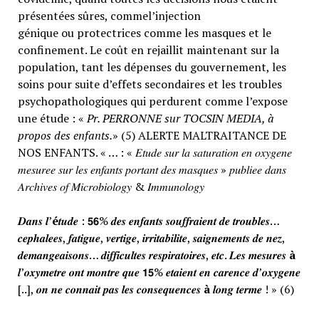
présentées sûres, commel’injection
génique ou protectrices comme les masques et le
confinement. Le coût en rejaillit maintenant sur la
population, tant les dépenses du gouvernement, les
soins pour suite d’effets secondaires et les troubles
psychopathologiques qui perdurent comme l’expose
une étude : «
Pr. PERRONNE sur TOCSIN MEDIA, à
propos des enfants.
» (5) ALERTE MALTRAITANCE DE
NOS ENFANTS. « … : « 𝐸𝑡𝑢𝑑𝑒 𝑠𝑢𝑟 𝑙𝑎 𝑠𝑎𝑡𝑢𝑟𝑎𝑡𝑖𝑜𝑛 𝑒𝑛 𝑜𝑥𝑦𝑔𝑒𝑛𝑒
𝑚𝑒𝑠𝑢𝑟𝑒𝑒 𝑠𝑢𝑟 𝑙𝑒𝑠 𝑒𝑛𝑓𝑎𝑛𝑡𝑠 𝑝𝑜𝑟𝑡𝑎𝑛𝑡 𝑑𝑒𝑠 𝑚𝑎𝑠𝑞𝑢𝑒𝑠 » 𝑝𝑢𝑏𝑙𝑖𝑒𝑒 𝑑𝑎𝑛𝑠
𝐴𝑟𝑐ℎ𝑖𝑣𝑒𝑠 𝑜𝑓 𝑀𝑖𝑐𝑟𝑜𝑏𝑖𝑜𝑙𝑜𝑔𝑦 & 𝐼𝑚𝑚𝑢𝑛𝑜𝑙𝑜𝑔𝑦
𝑫𝒂𝒏𝒔 𝒍’
é
𝒕𝒖𝒅𝒆 : 𝟱𝟲% 𝒅𝒆𝒔 𝒆𝒏𝒇𝒂𝒏𝒕𝒔 𝒔𝒐𝒖𝒇𝒇𝒓𝒂𝒊𝒆𝒏𝒕 𝒅𝒆 𝒕𝒓𝒐𝒖𝒃𝒍𝒆𝒔…
𝒄𝒆𝒑𝒉𝒂𝒍𝒆𝒆𝒔, 𝒇𝒂𝒕𝒊𝒈𝒖𝒆, 𝒗𝒆𝒓𝒕𝒊𝒈𝒆, 𝒊𝒓𝒓𝒊𝒕𝒂𝒃𝒊𝒍𝒊𝒕𝒆, 𝒔𝒂𝒊𝒈𝒏𝒆𝒎𝒆𝒏𝒕𝒔 𝒅𝒆 𝒏𝒆𝒛,
𝒅𝒆𝒎𝒂𝒏𝒈𝒆𝒂𝒊𝒔𝒐𝒏𝒔… 𝒅𝒊𝒇𝒇𝒊𝒄𝒖𝒍𝒕𝒆𝒔 𝒓𝒆𝒔𝒑𝒊𝒓𝒂𝒕𝒐𝒊𝒓𝒆𝒔, 𝒆𝒕𝒄. 𝑳𝒆𝒔 𝒎𝒆𝒔𝒖𝒓𝒆𝒔
à
𝒍’𝒐𝒙𝒚𝒎𝒆𝒕𝒓𝒆 𝒐𝒏𝒕 𝒎𝒐𝒏𝒕𝒓𝒆 𝒒𝒖𝒆 𝟭𝟱% 𝒆𝒕𝒂𝒊𝒆𝒏𝒕 𝒆𝒏 𝒄𝒂𝒓𝒆𝒏𝒄𝒆 𝒅’𝒐𝒙𝒚𝒈𝒆𝒏𝒆
[..], 𝒐𝒏 𝒏𝒆 𝒄𝒐𝒏𝒏𝒂𝒊𝒕 𝒑𝒂𝒔 𝒍𝒆𝒔 𝒄𝒐𝒏𝒔𝒆𝒒𝒖𝒆𝒏𝒄𝒆𝒔
à
𝒍𝒐𝒏𝒈 𝒕𝒆𝒓𝒎𝒆 ! » (6)