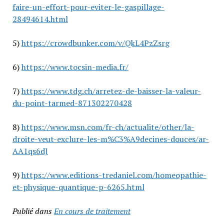
faire-un-effort-pour-eviter-le-gaspillage-
28494614.html
5)
https://crowdbunker.com/v/QkL4PzZsrg
6)
https://www.tocsin-media.fr/
7)
https://www.tdg.ch/arretez-de-baisser-la-valeur-
du-point-tarmed-871302270428
8)
https://www.msn.com/fr-ch/actualite/other/la-
droite-veut-exclure-les-m%C3%A9decines-douces/ar-
AA1qs6dJ
9)
https://www.editions-tredaniel.com/homeopathie-
et-physique-quantique-p-6265.html
Publié dans
En cours de traitement