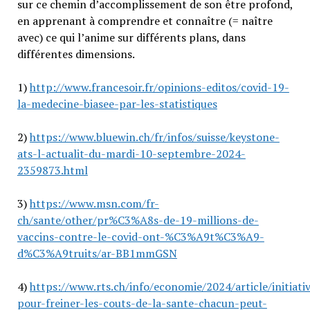
sur ce chemin d’accomplissement de son être profond,
en apprenant à comprendre et connaître (= naître
avec) ce qui l’anime sur différents plans, dans
différentes dimensions.
1)
http://www.francesoir.fr/opinions-editos/covid-19-
la-medecine-biasee-par-les-statistiques
2)
https://www.bluewin.ch/fr/infos/suisse/keystone-
ats-l-actualit-du-mardi-10-septembre-2024-
2359873.html
3)
https://www.msn.com/fr-
ch/sante/other/pr%C3%A8s-de-19-millions-de-
vaccins-contre-le-covid-ont-%C3%A9t%C3%A9-
d%C3%A9truits/ar-BB1mmGSN
4)
https://www.rts.ch/info/economie/2024/article/initiati
pour-freiner-les-couts-de-la-sante-chacun-peut-