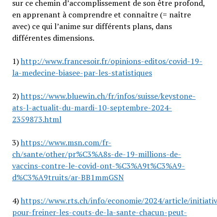
sur ce chemin d’accomplissement de son être profond,
en apprenant à comprendre et connaître (= naître
avec) ce qui l’anime sur différents plans, dans
différentes dimensions.
1)
http://www.francesoir.fr/opinions-editos/covid-19-
la-medecine-biasee-par-les-statistiques
2)
https://www.bluewin.ch/fr/infos/suisse/keystone-
ats-l-actualit-du-mardi-10-septembre-2024-
2359873.html
3)
https://www.msn.com/fr-
ch/sante/other/pr%C3%A8s-de-19-millions-de-
vaccins-contre-le-covid-ont-%C3%A9t%C3%A9-
d%C3%A9truits/ar-BB1mmGSN
4)
https://www.rts.ch/info/economie/2024/article/initiati
pour-freiner-les-couts-de-la-sante-chacun-peut-