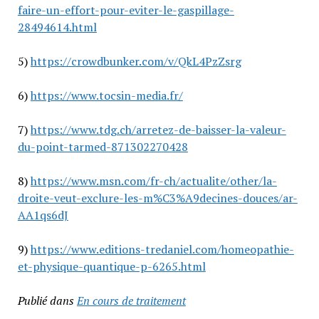
faire-un-effort-pour-eviter-le-gaspillage-
28494614.html
5)
https://crowdbunker.com/v/QkL4PzZsrg
6)
https://www.tocsin-media.fr/
7)
https://www.tdg.ch/arretez-de-baisser-la-valeur-
du-point-tarmed-871302270428
8)
https://www.msn.com/fr-ch/actualite/other/la-
droite-veut-exclure-les-m%C3%A9decines-douces/ar-
AA1qs6dJ
9)
https://www.editions-tredaniel.com/homeopathie-
et-physique-quantique-p-6265.html
Publié dans
En cours de traitement