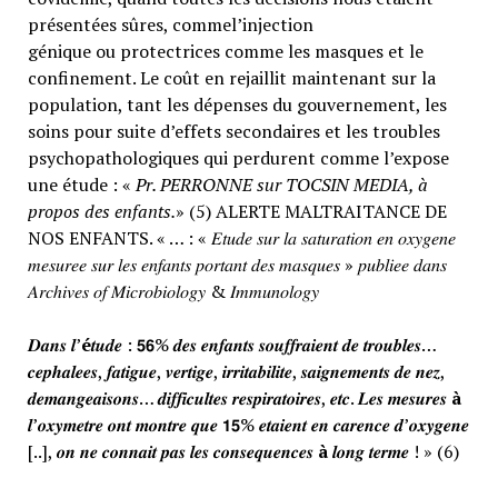
présentées sûres, commel’injection
génique ou protectrices comme les masques et le
confinement. Le coût en rejaillit maintenant sur la
population, tant les dépenses du gouvernement, les
soins pour suite d’effets secondaires et les troubles
psychopathologiques qui perdurent comme l’expose
une étude : «
Pr. PERRONNE sur TOCSIN MEDIA, à
propos des enfants.
» (5) ALERTE MALTRAITANCE DE
NOS ENFANTS. « … : « 𝐸𝑡𝑢𝑑𝑒 𝑠𝑢𝑟 𝑙𝑎 𝑠𝑎𝑡𝑢𝑟𝑎𝑡𝑖𝑜𝑛 𝑒𝑛 𝑜𝑥𝑦𝑔𝑒𝑛𝑒
𝑚𝑒𝑠𝑢𝑟𝑒𝑒 𝑠𝑢𝑟 𝑙𝑒𝑠 𝑒𝑛𝑓𝑎𝑛𝑡𝑠 𝑝𝑜𝑟𝑡𝑎𝑛𝑡 𝑑𝑒𝑠 𝑚𝑎𝑠𝑞𝑢𝑒𝑠 » 𝑝𝑢𝑏𝑙𝑖𝑒𝑒 𝑑𝑎𝑛𝑠
𝐴𝑟𝑐ℎ𝑖𝑣𝑒𝑠 𝑜𝑓 𝑀𝑖𝑐𝑟𝑜𝑏𝑖𝑜𝑙𝑜𝑔𝑦 & 𝐼𝑚𝑚𝑢𝑛𝑜𝑙𝑜𝑔𝑦
𝑫𝒂𝒏𝒔 𝒍’
é
𝒕𝒖𝒅𝒆 : 𝟱𝟲% 𝒅𝒆𝒔 𝒆𝒏𝒇𝒂𝒏𝒕𝒔 𝒔𝒐𝒖𝒇𝒇𝒓𝒂𝒊𝒆𝒏𝒕 𝒅𝒆 𝒕𝒓𝒐𝒖𝒃𝒍𝒆𝒔…
𝒄𝒆𝒑𝒉𝒂𝒍𝒆𝒆𝒔, 𝒇𝒂𝒕𝒊𝒈𝒖𝒆, 𝒗𝒆𝒓𝒕𝒊𝒈𝒆, 𝒊𝒓𝒓𝒊𝒕𝒂𝒃𝒊𝒍𝒊𝒕𝒆, 𝒔𝒂𝒊𝒈𝒏𝒆𝒎𝒆𝒏𝒕𝒔 𝒅𝒆 𝒏𝒆𝒛,
𝒅𝒆𝒎𝒂𝒏𝒈𝒆𝒂𝒊𝒔𝒐𝒏𝒔… 𝒅𝒊𝒇𝒇𝒊𝒄𝒖𝒍𝒕𝒆𝒔 𝒓𝒆𝒔𝒑𝒊𝒓𝒂𝒕𝒐𝒊𝒓𝒆𝒔, 𝒆𝒕𝒄. 𝑳𝒆𝒔 𝒎𝒆𝒔𝒖𝒓𝒆𝒔
à
𝒍’𝒐𝒙𝒚𝒎𝒆𝒕𝒓𝒆 𝒐𝒏𝒕 𝒎𝒐𝒏𝒕𝒓𝒆 𝒒𝒖𝒆 𝟭𝟱% 𝒆𝒕𝒂𝒊𝒆𝒏𝒕 𝒆𝒏 𝒄𝒂𝒓𝒆𝒏𝒄𝒆 𝒅’𝒐𝒙𝒚𝒈𝒆𝒏𝒆
[..], 𝒐𝒏 𝒏𝒆 𝒄𝒐𝒏𝒏𝒂𝒊𝒕 𝒑𝒂𝒔 𝒍𝒆𝒔 𝒄𝒐𝒏𝒔𝒆𝒒𝒖𝒆𝒏𝒄𝒆𝒔
à
𝒍𝒐𝒏𝒈 𝒕𝒆𝒓𝒎𝒆 ! » (6)