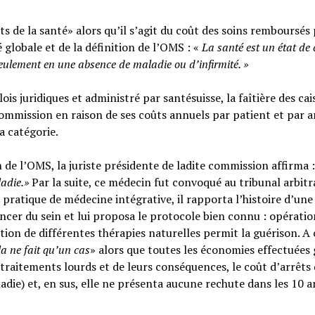
s de la santé» alors qu’il s’agit du coût des soins remboursés 
é globale et de la définition de l’OMS : «
La santé est un
état de
seulement en une absence de maladie ou d’infirmité.
»
ois juridiques et administré par santésuisse, la faîtière des cai
ommission en raison de ses coûts annuels par patient et par a
sa catégorie.
n de l’OMS, la juriste présidente de ladite commission affirma :
ladie.»
Par la suite, ce médecin fut convoqué au tribunal arbitr
 pratique de médecine intégrative, il rapporta l’histoire d’une
cer du sein et lui proposa le protocole bien connu : opératio
tion de différentes thérapies naturelles permit la guérison. A c
la ne fait qu’un cas
» alors que toutes les économies effectuées 
raitements lourds et de leurs conséquences, le coût d’arrêts
adie) et, en sus, elle ne présenta aucune rechute dans les 10 a