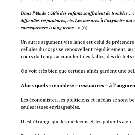
𝑫𝒂𝒏𝒔 𝒍’
é
𝒕𝒖𝒅𝒆 : 𝟱𝟲% 𝒅𝒆𝒔 𝒆𝒏𝒇𝒂𝒏𝒕𝒔 𝒔𝒐𝒖𝒇𝒇𝒓𝒂𝒊𝒆𝒏𝒕 𝒅𝒆 𝒕𝒓𝒐𝒖𝒃𝒍𝒆𝒔… 𝒄𝒆
𝒅𝒊𝒇𝒇𝒊𝒄𝒖𝒍𝒕𝒆𝒔 𝒓𝒆𝒔𝒑𝒊𝒓𝒂𝒕𝒐𝒊𝒓𝒆𝒔, 𝒆𝒕𝒄. 𝑳𝒆𝒔 𝒎𝒆𝒔𝒖𝒓𝒆𝒔
à
𝒍’𝒐𝒙𝒚𝒎𝒆𝒕𝒓𝒆 𝒐𝒏𝒕 
𝒄𝒐𝒏𝒔𝒆𝒒𝒖𝒆𝒏𝒄𝒆𝒔
à
𝒍𝒐𝒏𝒈 𝒕𝒆𝒓𝒎𝒆 ! » (6)
Un autre argument vite lancé est celui de prétendre qu
cellules du corps se renouvellent régulièrement, au p
cours du temps accumulent des failles, des déchets 
On voit très bien que certains aînés gardent une bel
Alors quels «remèdes» – ressources – à l’augmen
Les économistes, les politiciens et médias se sont b
seules issues envisageables.
Il est étrange que les médecins et les patients aient 