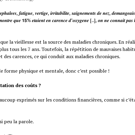
𝒉𝒂𝒍𝒆𝒆𝒔, 𝒇𝒂𝒕𝒊𝒈𝒖𝒆, 𝒗𝒆𝒓𝒕𝒊𝒈𝒆, 𝒊𝒓𝒓𝒊𝒕𝒂𝒃𝒊𝒍𝒊𝒕𝒆, 𝒔𝒂𝒊𝒈𝒏𝒆𝒎𝒆𝒏𝒕𝒔 𝒅𝒆 𝒏𝒆𝒛, 𝒅𝒆𝒎𝒂𝒏𝒈𝒆𝒂
𝒐𝒏𝒕𝒓𝒆 𝒒𝒖𝒆 𝟭𝟱% 𝒆𝒕𝒂𝒊𝒆𝒏𝒕 𝒆𝒏 𝒄𝒂𝒓𝒆𝒏𝒄𝒆 𝒅’𝒐𝒙𝒚𝒈𝒆𝒏𝒆 [..], 𝒐𝒏 𝒏𝒆 𝒄𝒐𝒏𝒏𝒂𝒊𝒕 𝒑𝒂𝒔 𝒍
e la vieillesse est la source des maladies chroniques. En réali
lus tous les 7 ans. Toutefois, la répétition de mauvaises habi
et des carences, ce qui conduit aux maladies chroniques.
le forme physique et mentale, donc c’est possible !
tation des coûts ?
eaucoup exprimés sur les conditions financières, comme si c’éta
si peu la parole.