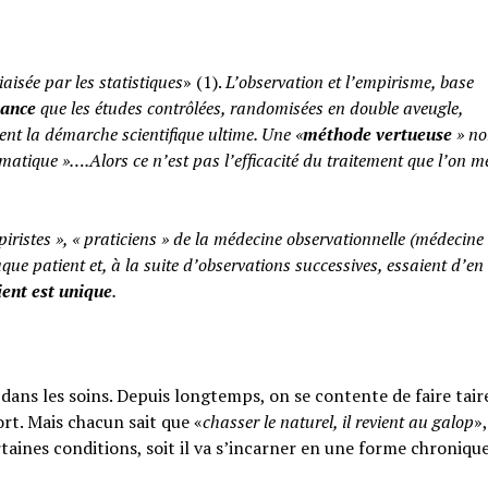
iaisée par les statistiques
» (1).
L’observation et l’empirisme, base
yance
que les études contrôlées, randomisées en double aveugle,
ent la démarche scientifique ultime. Une «
méthode vertueuse
» no
atique »….Alors ce n’est pas l’efficacité du traitement que l’on m
piristes », « praticiens » de la médecine observationnelle (médecine
aque patient et, à la suite d’observations successives, essaient d’en 
ent est unique
.
ans les soins. Depuis longtemps, on se contente de faire taire
rt. Mais chacun sait que «
chasser le naturel, il revient au galop
»,
rtaines conditions, soit il va s’incarner en une forme chroniqu