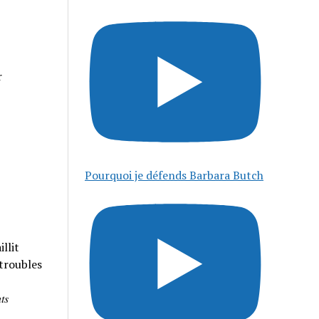
r
Pourquoi je défends Barbara Butch
llit
 troubles
𝑠