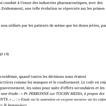
qui conduit à l’essor des industries pharmaceutiques, avec des
. Evidemment, une telle évolution se répercute sur les primes
 non utilisés par les patients de même que les doses jetées, pa
ge (4)
a covidémie, quand toutes les décisions nous étaient
ctrices comme les masques et le confinement. Le coût en rejai
ouvernement, les soins pour suite d’effets secondaires et les
 une étude : «
Pr. PERRONNE sur TOCSIN MEDIA, à propos des
𝑟 𝑙𝑎 𝑠𝑎𝑡𝑢𝑟𝑎𝑡𝑖𝑜𝑛 𝑒𝑛 𝑜𝑥𝑦𝑔𝑒𝑛𝑒 𝑚𝑒𝑠𝑢𝑟𝑒𝑒 𝑠𝑢𝑟 𝑙𝑒𝑠 𝑒𝑛𝑓𝑎𝑛
𝑙𝑜𝑔𝑦 & 𝐼𝑚𝑚𝑢𝑛𝑜𝑙𝑜𝑔𝑦