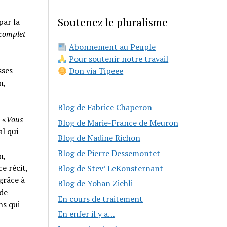
Soutenez le pluralisme
par la
 complet
Abonnement au Peuple
Pour soutenir notre travail
sses
Don via Tipeee
n,
Blog de Fabrice Chaperon
 «
Vous
Blog de Marie-France de Meuron
al qui
Blog de Nadine Richon
Blog de Pierre Dessemontet
n,
e récit,
Blog de Stev’ LeKonsternant
grâce à
Blog de Yohan Ziehli
 de
En cours de traitement
ns qui
En enfer il y a…