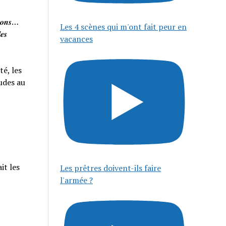
𝒊𝒔𝒐𝒏𝒔…
Les 4 scènes qui m'ont fait peur en
𝒆𝒔
vacances
té, les
tudes au
it les
Les prêtres doivent-ils faire
l'armée ?