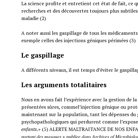
La science profite et entretient cet état de fait, ce 
recherches et des découvertes toujours plus subtiles
maladie (2)
A noter aussi les gaspillage de tous les médicaments
exemple celles des injections géniques périmées (3)
Le gaspillage
A différents niveaux, il est temps d’éviter le gaspilla
Les arguments totalitaires
Nous en avons fait l’expérience avec la gestion de l
présentées sûres, commel’injection génique ou prote
maintenant sur la population, tant les dépenses du g
psychopathologiques qui perdurent comme l’expose
enfants.
» (5) ALERTE MALTRAITANCE DE NOS ENFANTS. « … : « 𝐸𝑡𝑢𝑑𝑒 𝑠
𝑝𝑜𝑟𝑡𝑎𝑛𝑡 𝑑𝑒𝑠 𝑚𝑎𝑠𝑞𝑢𝑒𝑠 » 𝑝𝑢𝑏𝑙𝑖𝑒𝑒 𝑑𝑎𝑛𝑠 𝐴𝑟𝑐ℎ𝑖𝑣𝑒𝑠 𝑜𝑓 𝑀𝑖𝑐𝑟𝑜𝑏𝑖𝑜