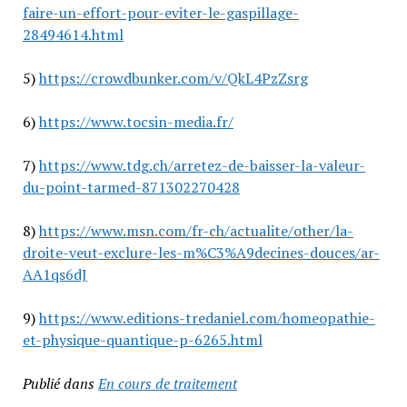
faire-un-effort-pour-eviter-le-gaspillage-
28494614.html
5)
https://crowdbunker.com/v/QkL4PzZsrg
6)
https://www.tocsin-media.fr/
7)
https://www.tdg.ch/arretez-de-baisser-la-valeur-
du-point-tarmed-871302270428
8)
https://www.msn.com/fr-ch/actualite/other/la-
droite-veut-exclure-les-m%C3%A9decines-douces/ar-
AA1qs6dJ
9)
https://www.editions-tredaniel.com/homeopathie-
et-physique-quantique-p-6265.html
Publié dans
En cours de traitement