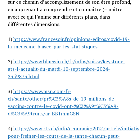
sur ce chemin d’accomplissement de son être profond,
en apprenant à comprendre et connaître (= naître
avec) ce qui l’anime sur différents plans, dans
différentes dimensions.
1)
http://www.francesoir.fr/opinions-editos/covid-19-
la-medecine-biasee-par-les-statistiques
2)
https://www.bluewin.ch/fr/infos/suisse/keystone-
ats-l-actualit-du-mardi-10-septembre-2024-
2359873.html
3)
https://www.msn.com/fr-
ch/sante/other/pr%C3%A8s-de-19-millions-de-
vaccins-contre-le-covid-ont-%C3%A9t%C3%A9-
d%C3%A9truits/ar-BB1mmGSN
4)
https://www.rts.ch/info/economie/2024/article/initiati
pour-freiner-les-couts-de-la-sante-chacun-peut-