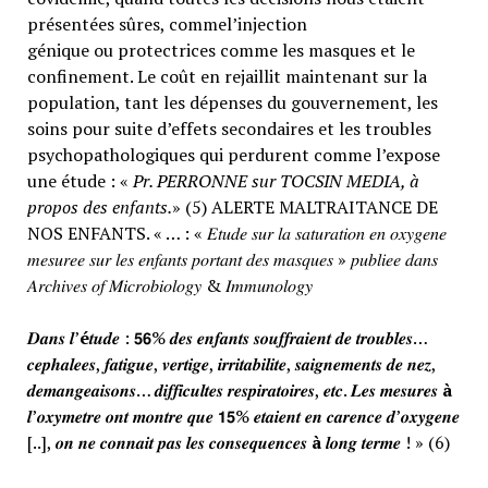
présentées sûres, commel’injection
génique ou protectrices comme les masques et le
confinement. Le coût en rejaillit maintenant sur la
population, tant les dépenses du gouvernement, les
soins pour suite d’effets secondaires et les troubles
psychopathologiques qui perdurent comme l’expose
une étude : «
Pr. PERRONNE sur TOCSIN MEDIA, à
propos des enfants.
» (5) ALERTE MALTRAITANCE DE
NOS ENFANTS. « … : « 𝐸𝑡𝑢𝑑𝑒 𝑠𝑢𝑟 𝑙𝑎 𝑠𝑎𝑡𝑢𝑟𝑎𝑡𝑖𝑜𝑛 𝑒𝑛 𝑜𝑥𝑦𝑔𝑒𝑛𝑒
𝑚𝑒𝑠𝑢𝑟𝑒𝑒 𝑠𝑢𝑟 𝑙𝑒𝑠 𝑒𝑛𝑓𝑎𝑛𝑡𝑠 𝑝𝑜𝑟𝑡𝑎𝑛𝑡 𝑑𝑒𝑠 𝑚𝑎𝑠𝑞𝑢𝑒𝑠 » 𝑝𝑢𝑏𝑙𝑖𝑒𝑒 𝑑𝑎𝑛𝑠
𝐴𝑟𝑐ℎ𝑖𝑣𝑒𝑠 𝑜𝑓 𝑀𝑖𝑐𝑟𝑜𝑏𝑖𝑜𝑙𝑜𝑔𝑦 & 𝐼𝑚𝑚𝑢𝑛𝑜𝑙𝑜𝑔𝑦
𝑫𝒂𝒏𝒔 𝒍’
é
𝒕𝒖𝒅𝒆 : 𝟱𝟲% 𝒅𝒆𝒔 𝒆𝒏𝒇𝒂𝒏𝒕𝒔 𝒔𝒐𝒖𝒇𝒇𝒓𝒂𝒊𝒆𝒏𝒕 𝒅𝒆 𝒕𝒓𝒐𝒖𝒃𝒍𝒆𝒔…
𝒄𝒆𝒑𝒉𝒂𝒍𝒆𝒆𝒔, 𝒇𝒂𝒕𝒊𝒈𝒖𝒆, 𝒗𝒆𝒓𝒕𝒊𝒈𝒆, 𝒊𝒓𝒓𝒊𝒕𝒂𝒃𝒊𝒍𝒊𝒕𝒆, 𝒔𝒂𝒊𝒈𝒏𝒆𝒎𝒆𝒏𝒕𝒔 𝒅𝒆 𝒏𝒆𝒛,
𝒅𝒆𝒎𝒂𝒏𝒈𝒆𝒂𝒊𝒔𝒐𝒏𝒔… 𝒅𝒊𝒇𝒇𝒊𝒄𝒖𝒍𝒕𝒆𝒔 𝒓𝒆𝒔𝒑𝒊𝒓𝒂𝒕𝒐𝒊𝒓𝒆𝒔, 𝒆𝒕𝒄. 𝑳𝒆𝒔 𝒎𝒆𝒔𝒖𝒓𝒆𝒔
à
𝒍’𝒐𝒙𝒚𝒎𝒆𝒕𝒓𝒆 𝒐𝒏𝒕 𝒎𝒐𝒏𝒕𝒓𝒆 𝒒𝒖𝒆 𝟭𝟱% 𝒆𝒕𝒂𝒊𝒆𝒏𝒕 𝒆𝒏 𝒄𝒂𝒓𝒆𝒏𝒄𝒆 𝒅’𝒐𝒙𝒚𝒈𝒆𝒏𝒆
[..], 𝒐𝒏 𝒏𝒆 𝒄𝒐𝒏𝒏𝒂𝒊𝒕 𝒑𝒂𝒔 𝒍𝒆𝒔 𝒄𝒐𝒏𝒔𝒆𝒒𝒖𝒆𝒏𝒄𝒆𝒔
à
𝒍𝒐𝒏𝒈 𝒕𝒆𝒓𝒎𝒆 ! » (6)