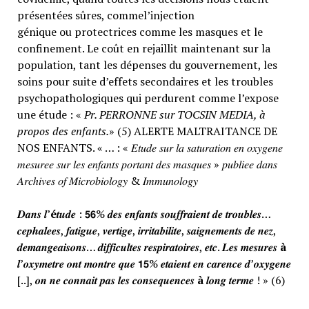
présentées sûres, commel’injection
génique ou protectrices comme les masques et le
confinement. Le coût en rejaillit maintenant sur la
population, tant les dépenses du gouvernement, les
soins pour suite d’effets secondaires et les troubles
psychopathologiques qui perdurent comme l’expose
une étude : «
Pr. PERRONNE sur TOCSIN MEDIA, à
propos des enfants.
» (5) ALERTE MALTRAITANCE DE
NOS ENFANTS. « … : « 𝐸𝑡𝑢𝑑𝑒 𝑠𝑢𝑟 𝑙𝑎 𝑠𝑎𝑡𝑢𝑟𝑎𝑡𝑖𝑜𝑛 𝑒𝑛 𝑜𝑥𝑦𝑔𝑒𝑛𝑒
𝑚𝑒𝑠𝑢𝑟𝑒𝑒 𝑠𝑢𝑟 𝑙𝑒𝑠 𝑒𝑛𝑓𝑎𝑛𝑡𝑠 𝑝𝑜𝑟𝑡𝑎𝑛𝑡 𝑑𝑒𝑠 𝑚𝑎𝑠𝑞𝑢𝑒𝑠 » 𝑝𝑢𝑏𝑙𝑖𝑒𝑒 𝑑𝑎𝑛𝑠
𝐴𝑟𝑐ℎ𝑖𝑣𝑒𝑠 𝑜𝑓 𝑀𝑖𝑐𝑟𝑜𝑏𝑖𝑜𝑙𝑜𝑔𝑦 & 𝐼𝑚𝑚𝑢𝑛𝑜𝑙𝑜𝑔𝑦
𝑫𝒂𝒏𝒔 𝒍’
é
𝒕𝒖𝒅𝒆 : 𝟱𝟲% 𝒅𝒆𝒔 𝒆𝒏𝒇𝒂𝒏𝒕𝒔 𝒔𝒐𝒖𝒇𝒇𝒓𝒂𝒊𝒆𝒏𝒕 𝒅𝒆 𝒕𝒓𝒐𝒖𝒃𝒍𝒆𝒔…
𝒄𝒆𝒑𝒉𝒂𝒍𝒆𝒆𝒔, 𝒇𝒂𝒕𝒊𝒈𝒖𝒆, 𝒗𝒆𝒓𝒕𝒊𝒈𝒆, 𝒊𝒓𝒓𝒊𝒕𝒂𝒃𝒊𝒍𝒊𝒕𝒆, 𝒔𝒂𝒊𝒈𝒏𝒆𝒎𝒆𝒏𝒕𝒔 𝒅𝒆 𝒏𝒆𝒛,
𝒅𝒆𝒎𝒂𝒏𝒈𝒆𝒂𝒊𝒔𝒐𝒏𝒔… 𝒅𝒊𝒇𝒇𝒊𝒄𝒖𝒍𝒕𝒆𝒔 𝒓𝒆𝒔𝒑𝒊𝒓𝒂𝒕𝒐𝒊𝒓𝒆𝒔, 𝒆𝒕𝒄. 𝑳𝒆𝒔 𝒎𝒆𝒔𝒖𝒓𝒆𝒔
à
𝒍’𝒐𝒙𝒚𝒎𝒆𝒕𝒓𝒆 𝒐𝒏𝒕 𝒎𝒐𝒏𝒕𝒓𝒆 𝒒𝒖𝒆 𝟭𝟱% 𝒆𝒕𝒂𝒊𝒆𝒏𝒕 𝒆𝒏 𝒄𝒂𝒓𝒆𝒏𝒄𝒆 𝒅’𝒐𝒙𝒚𝒈𝒆𝒏𝒆
[..], 𝒐𝒏 𝒏𝒆 𝒄𝒐𝒏𝒏𝒂𝒊𝒕 𝒑𝒂𝒔 𝒍𝒆𝒔 𝒄𝒐𝒏𝒔𝒆𝒒𝒖𝒆𝒏𝒄𝒆𝒔
à
𝒍𝒐𝒏𝒈 𝒕𝒆𝒓𝒎𝒆 ! » (6)