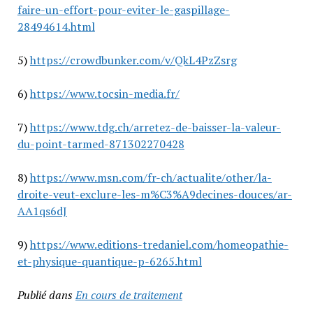
faire-un-effort-pour-eviter-le-gaspillage-
28494614.html
5)
https://crowdbunker.com/v/QkL4PzZsrg
6)
https://www.tocsin-media.fr/
7)
https://www.tdg.ch/arretez-de-baisser-la-valeur-
du-point-tarmed-871302270428
8)
https://www.msn.com/fr-ch/actualite/other/la-
droite-veut-exclure-les-m%C3%A9decines-douces/ar-
AA1qs6dJ
9)
https://www.editions-tredaniel.com/homeopathie-
et-physique-quantique-p-6265.html
Publié dans
En cours de traitement