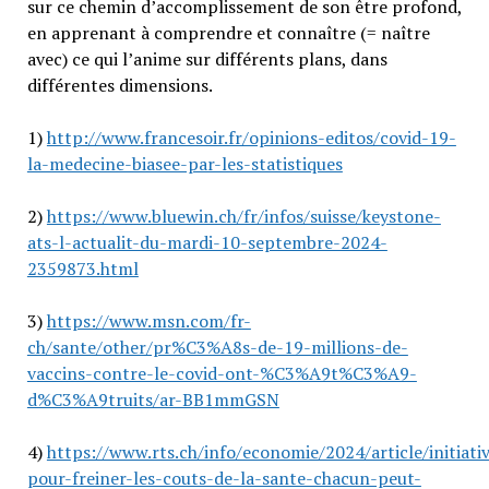
sur ce chemin d’accomplissement de son être profond,
en apprenant à comprendre et connaître (= naître
avec) ce qui l’anime sur différents plans, dans
différentes dimensions.
1)
http://www.francesoir.fr/opinions-editos/covid-19-
la-medecine-biasee-par-les-statistiques
2)
https://www.bluewin.ch/fr/infos/suisse/keystone-
ats-l-actualit-du-mardi-10-septembre-2024-
2359873.html
3)
https://www.msn.com/fr-
ch/sante/other/pr%C3%A8s-de-19-millions-de-
vaccins-contre-le-covid-ont-%C3%A9t%C3%A9-
d%C3%A9truits/ar-BB1mmGSN
4)
https://www.rts.ch/info/economie/2024/article/initiati
pour-freiner-les-couts-de-la-sante-chacun-peut-