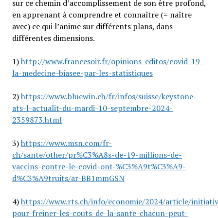
sur ce chemin d’accomplissement de son être profond,
en apprenant à comprendre et connaître (= naître
avec) ce qui l’anime sur différents plans, dans
différentes dimensions.
1)
http://www.francesoir.fr/opinions-editos/covid-19-
la-medecine-biasee-par-les-statistiques
2)
https://www.bluewin.ch/fr/infos/suisse/keystone-
ats-l-actualit-du-mardi-10-septembre-2024-
2359873.html
3)
https://www.msn.com/fr-
ch/sante/other/pr%C3%A8s-de-19-millions-de-
vaccins-contre-le-covid-ont-%C3%A9t%C3%A9-
d%C3%A9truits/ar-BB1mmGSN
4)
https://www.rts.ch/info/economie/2024/article/initiati
pour-freiner-les-couts-de-la-sante-chacun-peut-