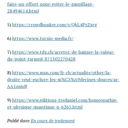
faire-un-effort-pour-eviter-le-gaspillage-
28494614.html
5)
https://crowdbunker.com/v/QkL4PzZsrg
6)
https://www.tocsin-media.fr/
7)
https://www.tdg.ch/arretez-de-baisser-la-valeur-
du-point-tarmed-871302270428
8)
https://www.msn.com/fr-ch/actualite/other/la-
droite-veut-exclure-les-m%C3%A9decines-douces/ar-
AA1qs6dJ
9)
https://www.editions-tredaniel.com/homeopathie-
et-physique-quantique-p-6265.html
Publié dans
En cours de traitement