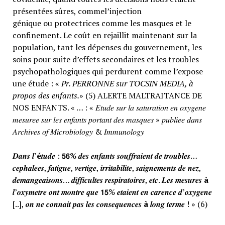
présentées sûres, commel’injection
génique ou protectrices comme les masques et le
confinement. Le coût en rejaillit maintenant sur la
population, tant les dépenses du gouvernement, les
soins pour suite d’effets secondaires et les troubles
psychopathologiques qui perdurent comme l’expose
une étude : «
Pr. PERRONNE sur TOCSIN MEDIA, à
propos des enfants.
» (5) ALERTE MALTRAITANCE DE
NOS ENFANTS. « … : « 𝐸𝑡𝑢𝑑𝑒 𝑠𝑢𝑟 𝑙𝑎 𝑠𝑎𝑡𝑢𝑟𝑎𝑡𝑖𝑜𝑛 𝑒𝑛 𝑜𝑥𝑦𝑔𝑒𝑛𝑒
𝑚𝑒𝑠𝑢𝑟𝑒𝑒 𝑠𝑢𝑟 𝑙𝑒𝑠 𝑒𝑛𝑓𝑎𝑛𝑡𝑠 𝑝𝑜𝑟𝑡𝑎𝑛𝑡 𝑑𝑒𝑠 𝑚𝑎𝑠𝑞𝑢𝑒𝑠 » 𝑝𝑢𝑏𝑙𝑖𝑒𝑒 𝑑𝑎𝑛𝑠
𝐴𝑟𝑐ℎ𝑖𝑣𝑒𝑠 𝑜𝑓 𝑀𝑖𝑐𝑟𝑜𝑏𝑖𝑜𝑙𝑜𝑔𝑦 & 𝐼𝑚𝑚𝑢𝑛𝑜𝑙𝑜𝑔𝑦
𝑫𝒂𝒏𝒔 𝒍’
é
𝒕𝒖𝒅𝒆 : 𝟱𝟲% 𝒅𝒆𝒔 𝒆𝒏𝒇𝒂𝒏𝒕𝒔 𝒔𝒐𝒖𝒇𝒇𝒓𝒂𝒊𝒆𝒏𝒕 𝒅𝒆 𝒕𝒓𝒐𝒖𝒃𝒍𝒆𝒔…
𝒄𝒆𝒑𝒉𝒂𝒍𝒆𝒆𝒔, 𝒇𝒂𝒕𝒊𝒈𝒖𝒆, 𝒗𝒆𝒓𝒕𝒊𝒈𝒆, 𝒊𝒓𝒓𝒊𝒕𝒂𝒃𝒊𝒍𝒊𝒕𝒆, 𝒔𝒂𝒊𝒈𝒏𝒆𝒎𝒆𝒏𝒕𝒔 𝒅𝒆 𝒏𝒆𝒛,
𝒅𝒆𝒎𝒂𝒏𝒈𝒆𝒂𝒊𝒔𝒐𝒏𝒔… 𝒅𝒊𝒇𝒇𝒊𝒄𝒖𝒍𝒕𝒆𝒔 𝒓𝒆𝒔𝒑𝒊𝒓𝒂𝒕𝒐𝒊𝒓𝒆𝒔, 𝒆𝒕𝒄. 𝑳𝒆𝒔 𝒎𝒆𝒔𝒖𝒓𝒆𝒔
à
𝒍’𝒐𝒙𝒚𝒎𝒆𝒕𝒓𝒆 𝒐𝒏𝒕 𝒎𝒐𝒏𝒕𝒓𝒆 𝒒𝒖𝒆 𝟭𝟱% 𝒆𝒕𝒂𝒊𝒆𝒏𝒕 𝒆𝒏 𝒄𝒂𝒓𝒆𝒏𝒄𝒆 𝒅’𝒐𝒙𝒚𝒈𝒆𝒏𝒆
[..], 𝒐𝒏 𝒏𝒆 𝒄𝒐𝒏𝒏𝒂𝒊𝒕 𝒑𝒂𝒔 𝒍𝒆𝒔 𝒄𝒐𝒏𝒔𝒆𝒒𝒖𝒆𝒏𝒄𝒆𝒔
à
𝒍𝒐𝒏𝒈 𝒕𝒆𝒓𝒎𝒆 ! » (6)