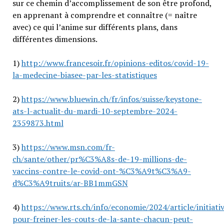
sur ce chemin d’accomplissement de son être profond,
en apprenant à comprendre et connaître (= naître
avec) ce qui l’anime sur différents plans, dans
différentes dimensions.
1)
http://www.francesoir.fr/opinions-editos/covid-19-
la-medecine-biasee-par-les-statistiques
2)
https://www.bluewin.ch/fr/infos/suisse/keystone-
ats-l-actualit-du-mardi-10-septembre-2024-
2359873.html
3)
https://www.msn.com/fr-
ch/sante/other/pr%C3%A8s-de-19-millions-de-
vaccins-contre-le-covid-ont-%C3%A9t%C3%A9-
d%C3%A9truits/ar-BB1mmGSN
4)
https://www.rts.ch/info/economie/2024/article/initiati
pour-freiner-les-couts-de-la-sante-chacun-peut-