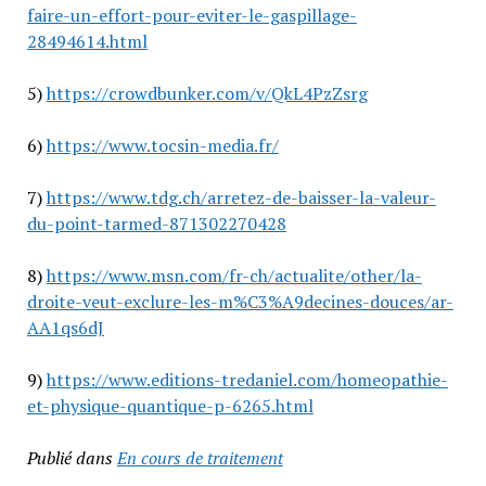
faire-un-effort-pour-eviter-le-gaspillage-
28494614.html
5)
https://crowdbunker.com/v/QkL4PzZsrg
6)
https://www.tocsin-media.fr/
7)
https://www.tdg.ch/arretez-de-baisser-la-valeur-
du-point-tarmed-871302270428
8)
https://www.msn.com/fr-ch/actualite/other/la-
droite-veut-exclure-les-m%C3%A9decines-douces/ar-
AA1qs6dJ
9)
https://www.editions-tredaniel.com/homeopathie-
et-physique-quantique-p-6265.html
Publié dans
En cours de traitement