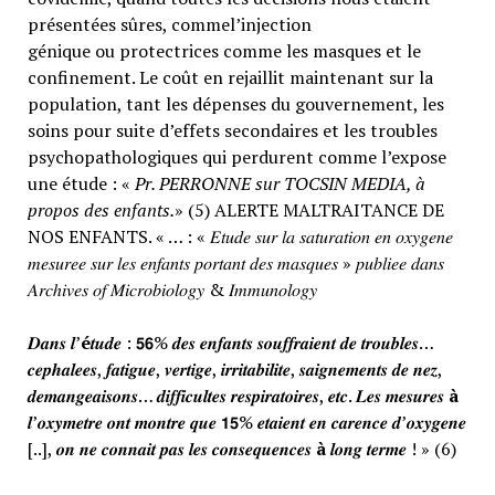
présentées sûres, commel’injection
génique ou protectrices comme les masques et le
confinement. Le coût en rejaillit maintenant sur la
population, tant les dépenses du gouvernement, les
soins pour suite d’effets secondaires et les troubles
psychopathologiques qui perdurent comme l’expose
une étude : «
Pr. PERRONNE sur TOCSIN MEDIA, à
propos des enfants.
» (5) ALERTE MALTRAITANCE DE
NOS ENFANTS. « … : « 𝐸𝑡𝑢𝑑𝑒 𝑠𝑢𝑟 𝑙𝑎 𝑠𝑎𝑡𝑢𝑟𝑎𝑡𝑖𝑜𝑛 𝑒𝑛 𝑜𝑥𝑦𝑔𝑒𝑛𝑒
𝑚𝑒𝑠𝑢𝑟𝑒𝑒 𝑠𝑢𝑟 𝑙𝑒𝑠 𝑒𝑛𝑓𝑎𝑛𝑡𝑠 𝑝𝑜𝑟𝑡𝑎𝑛𝑡 𝑑𝑒𝑠 𝑚𝑎𝑠𝑞𝑢𝑒𝑠 » 𝑝𝑢𝑏𝑙𝑖𝑒𝑒 𝑑𝑎𝑛𝑠
𝐴𝑟𝑐ℎ𝑖𝑣𝑒𝑠 𝑜𝑓 𝑀𝑖𝑐𝑟𝑜𝑏𝑖𝑜𝑙𝑜𝑔𝑦 & 𝐼𝑚𝑚𝑢𝑛𝑜𝑙𝑜𝑔𝑦
𝑫𝒂𝒏𝒔 𝒍’
é
𝒕𝒖𝒅𝒆 : 𝟱𝟲% 𝒅𝒆𝒔 𝒆𝒏𝒇𝒂𝒏𝒕𝒔 𝒔𝒐𝒖𝒇𝒇𝒓𝒂𝒊𝒆𝒏𝒕 𝒅𝒆 𝒕𝒓𝒐𝒖𝒃𝒍𝒆𝒔…
𝒄𝒆𝒑𝒉𝒂𝒍𝒆𝒆𝒔, 𝒇𝒂𝒕𝒊𝒈𝒖𝒆, 𝒗𝒆𝒓𝒕𝒊𝒈𝒆, 𝒊𝒓𝒓𝒊𝒕𝒂𝒃𝒊𝒍𝒊𝒕𝒆, 𝒔𝒂𝒊𝒈𝒏𝒆𝒎𝒆𝒏𝒕𝒔 𝒅𝒆 𝒏𝒆𝒛,
𝒅𝒆𝒎𝒂𝒏𝒈𝒆𝒂𝒊𝒔𝒐𝒏𝒔… 𝒅𝒊𝒇𝒇𝒊𝒄𝒖𝒍𝒕𝒆𝒔 𝒓𝒆𝒔𝒑𝒊𝒓𝒂𝒕𝒐𝒊𝒓𝒆𝒔, 𝒆𝒕𝒄. 𝑳𝒆𝒔 𝒎𝒆𝒔𝒖𝒓𝒆𝒔
à
𝒍’𝒐𝒙𝒚𝒎𝒆𝒕𝒓𝒆 𝒐𝒏𝒕 𝒎𝒐𝒏𝒕𝒓𝒆 𝒒𝒖𝒆 𝟭𝟱% 𝒆𝒕𝒂𝒊𝒆𝒏𝒕 𝒆𝒏 𝒄𝒂𝒓𝒆𝒏𝒄𝒆 𝒅’𝒐𝒙𝒚𝒈𝒆𝒏𝒆
[..], 𝒐𝒏 𝒏𝒆 𝒄𝒐𝒏𝒏𝒂𝒊𝒕 𝒑𝒂𝒔 𝒍𝒆𝒔 𝒄𝒐𝒏𝒔𝒆𝒒𝒖𝒆𝒏𝒄𝒆𝒔
à
𝒍𝒐𝒏𝒈 𝒕𝒆𝒓𝒎𝒆 ! » (6)